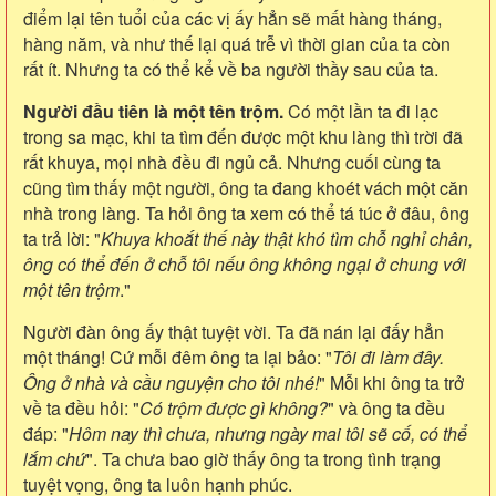
điểm lại tên tuổi của các vị ấy hẳn sẽ mất hàng tháng,
hàng năm, và như thế lại quá trễ vì thời gian của ta còn
rất ít. Nhưng ta có thể kể về ba người thầy sau của ta.
Người đầu tiên là một tên trộm.
Có một lần ta đi lạc
trong sa mạc, khi ta tìm đến được một khu làng thì trời đã
rất khuya, mọi nhà đều đi ngủ cả. Nhưng cuối cùng ta
cũng tìm thấy một người, ông ta đang khoét vách một căn
nhà trong làng. Ta hỏi ông ta xem có thể tá túc ở đâu, ông
ta trả lời: "
Khuya khoắt thế này thật khó tìm chỗ nghỉ chân,
ông có thể đến ở chỗ tôi nếu ông không ngại ở chung với
một tên trộm
."
Người đàn ông ấy thật tuyệt vời. Ta đã nán lại đấy hẳn
một tháng! Cứ mỗi đêm ông ta lại bảo: "
Tôi đi làm đây.
Ông ở nhà và cầu nguyện cho tôi nhé!
" Mỗi khi ông ta trở
về ta đều hỏi: "
Có trộm được gì không?
" và ông ta đều
đáp: "
Hôm nay thì chưa, nhưng ngày mai tôi sẽ cố, có thể
lắm chứ
". Ta chưa bao giờ thấy ông ta trong tình trạng
tuyệt vọng, ông ta luôn hạnh phúc.