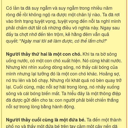
Có lần ta đã suy ngẫm và suy ngẫm trong nhiều năm
ròng để rồi không ngộ ra được một chân lý nào. Ta đã rơi
vào tình trạng tuyệt vọng, tuyệt vọng đến nỗi ta nghĩ mình
phải chấm dứt tất cả những điều vô nghĩa này. Ngay sau
đấy ta chợt nhớ đến tên trộm, kẻ hằng đêm vẫn quả
quyết: "
Ngày mai tôi sẽ làm được, có thể lắm chứ!
"
Người thầy thứ hai là một con chó.
Khi ta ra bờ sông
uống nước, có một con chó xuất hiện. Nó cũng khát nước.
Nhưng khi nhìn xuống dòng sông, nó thấy cái bóng của
mình nhưng lại tưởng đó là một con chó khác. Hoảng sợ,
nó tru lên và bỏ chạy. Nhưng rồi khát quá nó bèn quay trở
lại. Cuối cùng, mặc nỗi sợ hãi trong lòng, nó nhảy xuống
sông và cái bóng biến mất. Ta hiểu đây là một thông điệp
đã được gửi đến cho ta: con người phải biết chiến thắng
nỗi sợ trong lòng bằng hành động.
Người thầy cuối cùng là một đứa bé.
Ta đến một thành
phố nọ và thấy một đứa bé trên tay cầm một cây nến dã