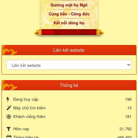
Gương mặt họ Ngô
Cúng tiến - Công đức
Kết nối dòng họ
Liên kết website
Thống kê
Đang truy cập
196
Máy chủ tìm kiếm
15
Khách viếng thăm
181
21,792
Hôm nay
Tháng hiện tại
466,452