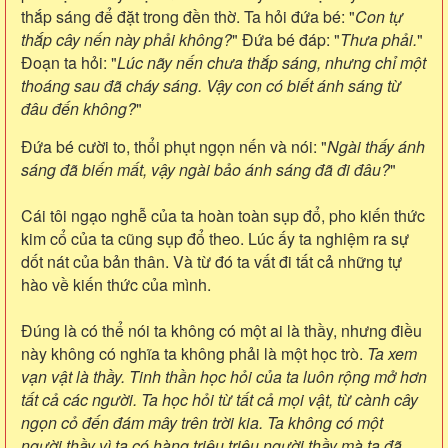
thắp sáng để đặt trong đền thờ. Ta hỏi đứa bé: "
Con tự
thắp cây nến này phải không?
" Đứa bé đáp: "
Thưa phải.
"
Đoạn ta hỏi: "
Lúc nãy nến chưa thắp sáng, nhưng chỉ một
thoáng sau đã cháy sáng. Vậy con có biết ánh sáng từ
đâu đến không?
"
Đứa bé cười to, thổi phụt ngọn nến và nói: "
Ngài thấy ánh
sáng đã biến mất, vậy ngài bảo ánh sáng đã đi đâu?
"
Cái tôi ngạo nghễ của ta hoàn toàn sụp đổ, pho kiến thức
kim cổ của ta cũng sụp đổ theo. Lúc ấy ta nghiệm ra sự
dốt nát của bản thân. Và từ đó ta vất đi tất cả những tự
hào về kiến thức của mình.
Đúng là có thể nói ta không có một ai là thầy, nhưng điều
này không có nghĩa ta không phải là một học trò.
Ta xem
vạn vật là thầy. Tinh thần học hỏi của ta luôn rộng mở hơn
tất cả các người. Ta học hỏi từ tất cả mọi vật, từ cành cây
ngọn cỏ đến đám mây trên trời kia. Ta không có một
người thầy vì ta có hàng triệu triệu người thầy mà ta đã