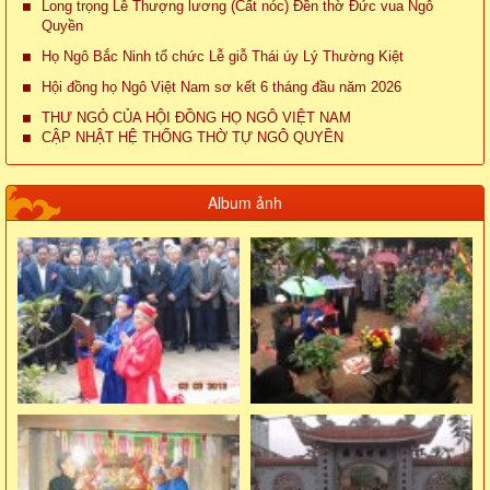
Long trọng Lễ Thượng lương (Cất nóc) Đền thờ Đức vua Ngô
Quyền
Họ Ngô Bắc Ninh tổ chức Lễ giỗ Thái úy Lý Thường Kiệt
Hội đồng họ Ngô Việt Nam sơ kết 6 tháng đầu năm 2026
THƯ NGỎ CỦA HỘI ĐỒNG HỌ NGÔ VIỆT NAM
CẬP NHẬT HỆ THỐNG THỜ TỰ NGÔ QUYỀN
Album ảnh