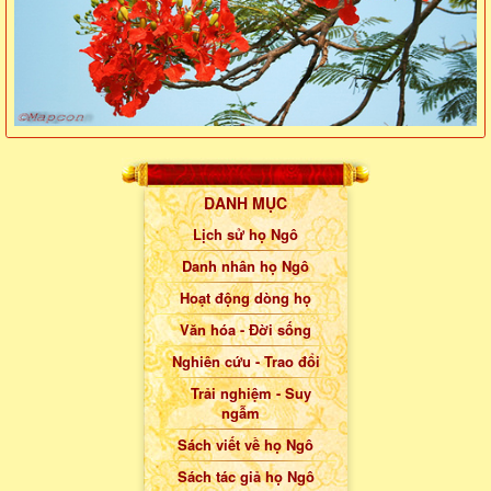
DANH MỤC
Lịch sử họ Ngô
Danh nhân họ Ngô
Hoạt động dòng họ
Văn hóa - Đời sống
Nghiên cứu - Trao đổi
Trải nghiệm - Suy
ngẫm
Sách viết về họ Ngô
Sách tác giả họ Ngô