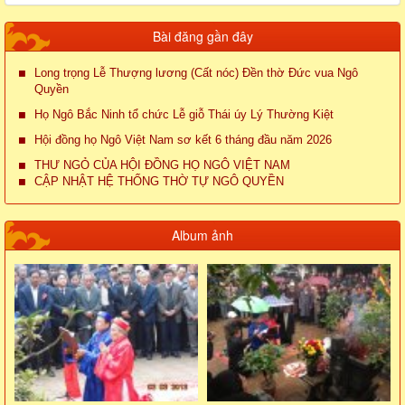
Bài đăng gần đây
Long trọng Lễ Thượng lương (Cất nóc) Đền thờ Đức vua Ngô
Quyền
Họ Ngô Bắc Ninh tổ chức Lễ giỗ Thái úy Lý Thường Kiệt
Hội đồng họ Ngô Việt Nam sơ kết 6 tháng đầu năm 2026
THƯ NGỎ CỦA HỘI ĐỒNG HỌ NGÔ VIỆT NAM
CẬP NHẬT HỆ THỐNG THỜ TỰ NGÔ QUYỀN
Album ảnh