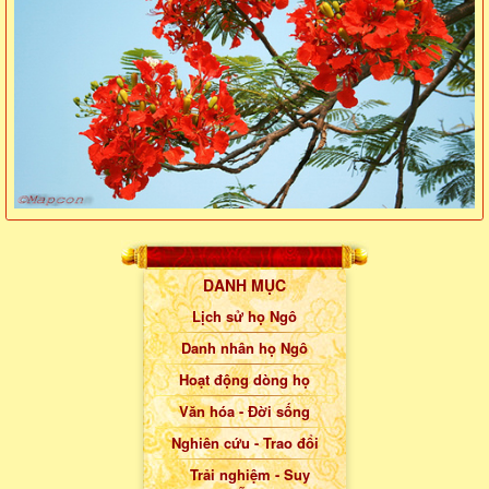
DANH MỤC
Lịch sử họ Ngô
Danh nhân họ Ngô
Hoạt động dòng họ
Văn hóa - Đời sống
Nghiên cứu - Trao đổi
Trải nghiệm - Suy