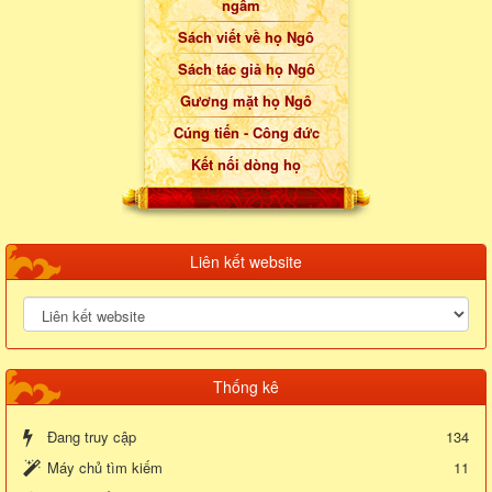
ngẫm
Sách viết về họ Ngô
Sách tác giả họ Ngô
Gương mặt họ Ngô
Cúng tiến - Công đức
Kết nối dòng họ
Liên kết website
Thống kê
Đang truy cập
134
Máy chủ tìm kiếm
11