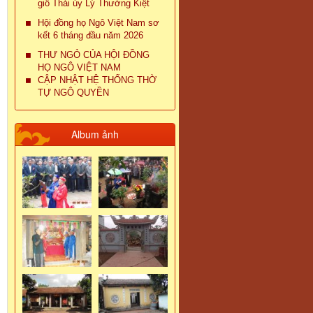
giỗ Thái úy Lý Thường Kiệt
Hội đồng họ Ngô Việt Nam sơ
kết 6 tháng đầu năm 2026
THƯ NGỎ CỦA HỘI ĐỒNG
HỌ NGÔ VIỆT NAM
CẬP NHẬT HỆ THỐNG THỜ
TỰ NGÔ QUYỀN
Album ảnh