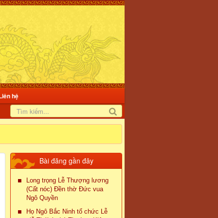
Liên hệ
Bài đăng gần đây
Long trọng Lễ Thượng lương
(Cất nóc) Đền thờ Đức vua
Ngô Quyền
Họ Ngô Bắc Ninh tổ chức Lễ