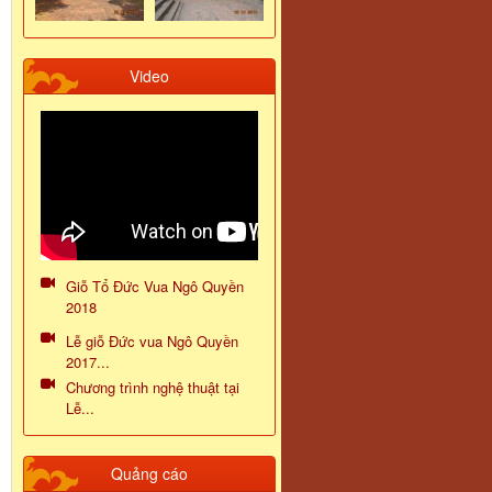
Video
Giỗ Tổ Đức Vua Ngô Quyền
2018
Lễ giỗ Đức vua Ngô Quyền
2017...
Chương trình nghệ thuật tại
Lễ...
Quảng cáo