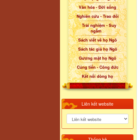
Văn hóa - Đời sống
Nghiên cứu - Trao đổi
Trải nghiệm - Suy
ngẫm
Sách viết về họ Ngô
Sách tác giả họ Ngô
Gương mặt họ Ngô
Cúng tiến - Công đức
Kết nối dòng họ
Liên kết website
Thống kê