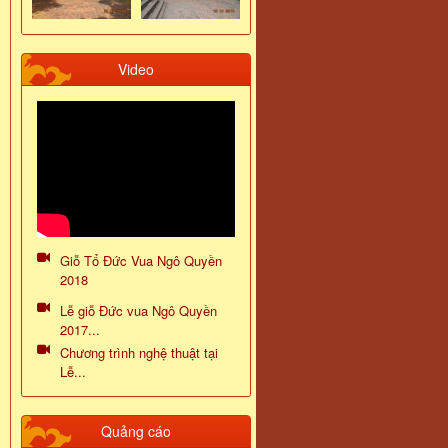
Video
Giỗ Tổ Đức Vua Ngô Quyền
2018
Lễ giỗ Đức vua Ngô Quyền
2017...
Chương trình nghệ thuật tại
Lễ...
Quảng cáo