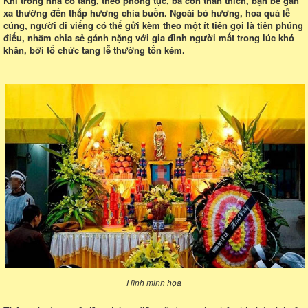
Khi trong nhà có tang, theo phong tục, bà con thân thích, bạn bè gần
xa thường đến thắp hương chia buồn. Ngoài bó hương, hoa quả lễ
cúng, người đi viếng có thể gửi kèm theo một ít tiền gọi là tiền phúng
điếu, nhằm chia sẻ gánh nặng với gia đình người mất trong lúc khó
khăn, bởi tổ chức tang lễ thường tốn kém.
Hình minh họa