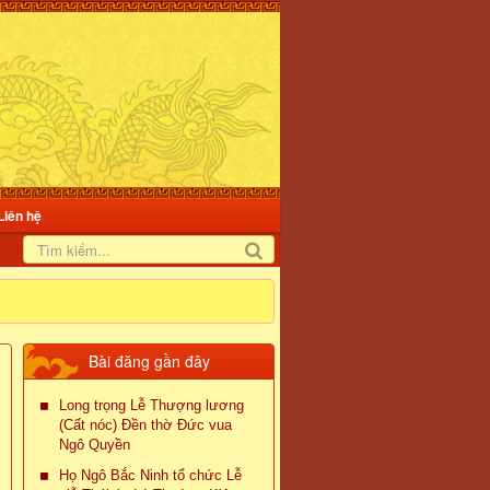
Liên hệ
Bài đăng gần đây
Long trọng Lễ Thượng lương
(Cất nóc) Đền thờ Đức vua
Ngô Quyền
Họ Ngô Bắc Ninh tổ chức Lễ