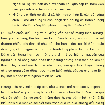
Ngoài ra, người thân đã được thăm hỏi, quà cáp khi nằm viện
nên gia đình ngại tiếp tục nhận tiền viếng.
Những gia đình có địa vị xã hội, người thân là cán bộ, công
chức… đôi khi cũng từ chối nhận tiền phúng để tránh dị nghị
hoặc hiểu lầm rằng tiền phúng mang tính "biếu xén".
Dù "miễn chấp điếu", người đi viếng vẫn có thể mang theo hương,
hoa quả để cúng, thể hiện tấm lòng. Sau lễ tang, vì số lượng lễ vật
thường nhiều, gia đình sẽ chia bớt cho hàng xóm, người thân, hoặc
đem tặng chùa, người nghèo… để tránh lãng phí và lan tỏa lòng tốt.
Đáng trân trọng hơn, có những gia đình thực hiện di nguyện của
người quá cố bằng cách nhận tiền phúng nhưng đem toàn bộ làm từ
thiện. Đây là một việc làm rất nhân văn, vừa giữ được truyền thống
chia sẻ trong cộng đồng, vừa mang lại ý nghĩa sâu xa cho tang lễ –
lấy mất mát để khơi nguồn thiện nguyện.
Phúng điếu hay miễn chấp điếu đều là cách thể hiện đạo lý “nghĩa tử
là nghĩa tận” – quan trọng là tấm lòng và sự chân thành. Việc giữ gìn
và điều chỉnh tập tục truyền thống theo hướng văn minh, nhân ái là
biểu hiện của một xã hội biết trân trọng quá khứ và hướng đến giá trị