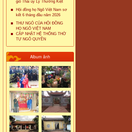
giỗ Thái úy Lý Thường Kiệt
Hội đồng họ Ngô Việt Nam sơ
kết 6 tháng đầu năm 2026
THƯ NGỎ CỦA HỘI ĐỒNG
HỌ NGÔ VIỆT NAM
CẬP NHẬT HỆ THỐNG THỜ
TỰ NGÔ QUYỀN
Album ảnh