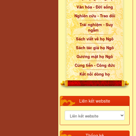
Văn hóa - Đời sống
Nghiên cứu - Trao đổi
Trải nghiệm - Suy
ngẫm
Sách viết về họ Ngô
Sách tác giả họ Ngô
Gương mặt họ Ngô
Cúng tiến - Công đức
Kết nối dòng họ
Liên kết website
Thống kê