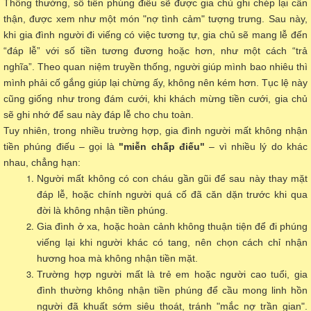
Thông thường, số tiền phúng điếu sẽ được gia chủ ghi chép lại cẩn
thận, được xem như một món "nợ tình cảm" tượng trưng. Sau này,
khi gia đình người đi viếng có việc tương tự, gia chủ sẽ mang lễ đến
“đáp lễ” với số tiền tương đương hoặc hơn, như một cách “trả
nghĩa”. Theo quan niệm truyền thống, người giúp mình bao nhiêu thì
mình phải cố gắng giúp lại chừng ấy, không nên kém hơn. Tục lệ này
cũng giống như trong đám cưới, khi khách mừng tiền cưới, gia chủ
sẽ ghi nhớ để sau này đáp lễ cho chu toàn.
Tuy nhiên, trong nhiều trường hợp, gia đình người mất không nhận
tiền phúng điếu – gọi là
"miễn chấp điếu"
– vì nhiều lý do khác
nhau, chẳng hạn:
Người mất không có con cháu gần gũi để sau này thay mặt
đáp lễ, hoặc chính người quá cố đã căn dặn trước khi qua
đời là không nhận tiền phúng.
Gia đình ở xa, hoặc hoàn cảnh không thuận tiện để đi phúng
viếng lại khi người khác có tang, nên chọn cách chỉ nhận
hương hoa mà không nhận tiền mặt.
Trường hợp người mất là trẻ em hoặc người cao tuổi, gia
đình thường không nhận tiền phúng để cầu mong linh hồn
người đã khuất sớm siêu thoát, tránh "mắc nợ trần gian".