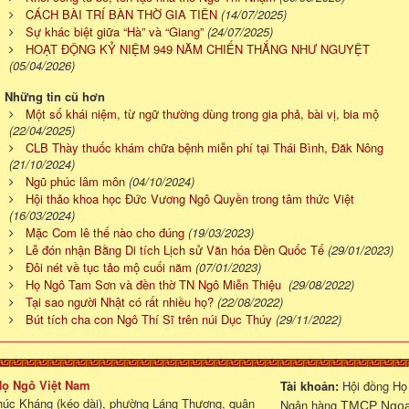
CÁCH BÀI TRÍ BÀN THỜ GIA TIÊN
(14/07/2025)
Sự khác biệt giữa “Hà” và “Giang”
(24/07/2025)
HOẠT ĐỘNG KỶ NIỆM 949 NĂM CHIẾN THẮNG NHƯ NGUYỆT
(05/04/2026)
Những tin cũ hơn
Một số khái niệm, từ ngữ thường dùng trong gia phả, bài vị, bia mộ
(22/04/2025)
CLB Thày thuốc khám chữa bệnh miễn phí tại Thái Bình, Đăk Nông
(21/10/2024)
Ngũ phúc lâm môn
(04/10/2024)
Hội thảo khoa học Đức Vương Ngô Quyền trong tâm thức Việt
(16/03/2024)
Mặc Com lê thế nào cho đúng
(19/03/2023)
Lễ đón nhận Bằng Di tích Lịch sử Văn hóa Đền Quốc Tế
(29/01/2023)
Đôi nét về tục tảo mộ cuối năm
(07/01/2023)
Họ Ngô Tam Sơn và đền thờ TN Ngô Miễn Thiệu
(29/08/2022)
Tại sao người Nhật có rất nhiều họ?
(22/08/2022)
Bút tích cha con Ngô Thí Sĩ trên núi Dục Thúy
(29/11/2022)
 Họ Ngô Việt Nam
Tài khoản:
Hội đồng Họ
húc Kháng (kéo dài), phường Láng Thượng, quận
Ngân hàng
TMCP Ngoại