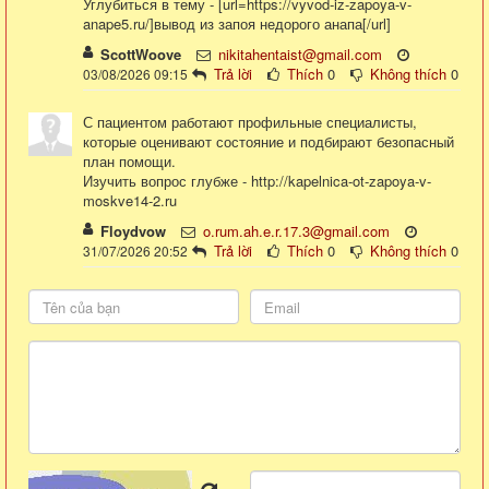
Углубиться в тему - [url=https://vyvod-iz-zapoya-v-
anape5.ru/]вывод из запоя недорого анапа[/url]
ScottWoove
nikitahentaist@gmail.com
Trả lời
Thích
0
Không thích
0
03/08/2026 09:15
С пациентом работают профильные специалисты,
которые оценивают состояние и подбирают безопасный
план помощи.
Изучить вопрос глубже - http://kapelnica-ot-zapoya-v-
moskve14-2.ru
Floydvow
o.rum.ah.e.r.17.3@gmail.com
Trả lời
Thích
0
Không thích
0
31/07/2026 20:52