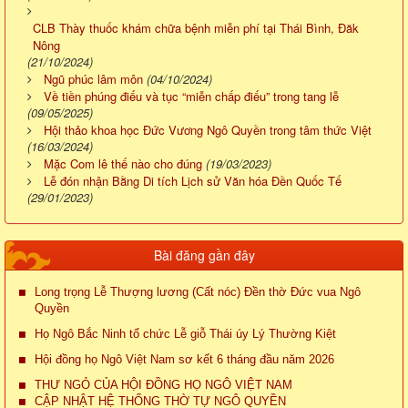
CLB Thày thuốc khám chữa bệnh miễn phí tại Thái Bình, Đăk
Nông
(21/10/2024)
Ngũ phúc lâm môn
(04/10/2024)
Về tiền phúng điếu và tục “miễn chấp điếu” trong tang lễ
(09/05/2025)
Hội thảo khoa học Đức Vương Ngô Quyền trong tâm thức Việt
(16/03/2024)
Mặc Com lê thế nào cho đúng
(19/03/2023)
Lễ đón nhận Bằng Di tích Lịch sử Văn hóa Đền Quốc Tế
(29/01/2023)
Bài đăng gần đây
Long trọng Lễ Thượng lương (Cất nóc) Đền thờ Đức vua Ngô
Quyền
Họ Ngô Bắc Ninh tổ chức Lễ giỗ Thái úy Lý Thường Kiệt
Hội đồng họ Ngô Việt Nam sơ kết 6 tháng đầu năm 2026
THƯ NGỎ CỦA HỘI ĐỒNG HỌ NGÔ VIỆT NAM
CẬP NHẬT HỆ THỐNG THỜ TỰ NGÔ QUYỀN