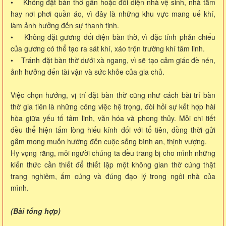
• Không đặt bàn thờ gần hoặc đối diện nhà vệ sinh, nhà tắm
hay nơi phơi quần áo, vì đây là những khu vực mang uế khí,
làm ảnh hưởng đến sự thanh tịnh.
• Không đặt gương đối diện bàn thờ, vì đặc tính phản chiếu
của gương có thể tạo ra sát khí, xáo trộn trường khí tâm linh.
• Tránh đặt bàn thờ dưới xà ngang, vì sẽ tạo cảm giác đè nén,
ảnh hưởng đến tài vận và sức khỏe của gia chủ.
Việc chọn hướng, vị trí đặt bàn thờ cũng như cách bài trí bàn
thờ gia tiên là những công việc hệ trọng, đòi hỏi sự kết hợp hài
hòa giữa yếu tố tâm linh, văn hóa và phong thủy. Mỗi chi tiết
đều thể hiện tấm lòng hiếu kính đối với tổ tiên, đồng thời gửi
gắm mong muốn hướng đến cuộc sống bình an, thịnh vượng.
Hy vọng rằng, mỗi người chúng ta đều trang bị cho mình những
kiến thức cần thiết để thiết lập một không gian thờ cúng thật
trang nghiêm, ấm cúng và đúng đạo lý trong ngôi nhà của
mình.
(Bài tổng hợp)