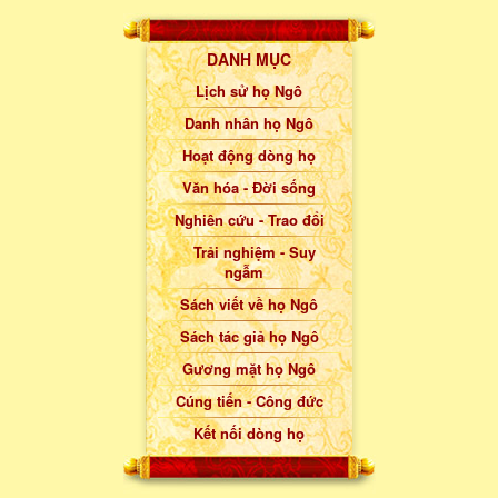
DANH MỤC
Lịch sử họ Ngô
Danh nhân họ Ngô
Hoạt động dòng họ
Văn hóa - Đời sống
Nghiên cứu - Trao đổi
Trải nghiệm - Suy
ngẫm
Sách viết về họ Ngô
Sách tác giả họ Ngô
Gương mặt họ Ngô
Cúng tiến - Công đức
Kết nối dòng họ