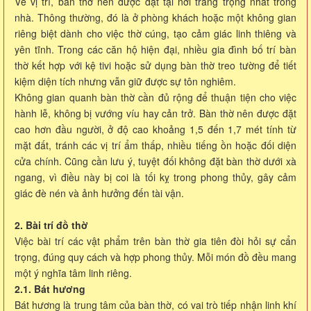
Về vị trí, bàn thờ nên được đặt tại nơi trang trọng nhất trong
nhà. Thông thường, đó là ở phòng khách hoặc một không gian
riêng biệt dành cho việc thờ cúng, tạo cảm giác linh thiêng và
yên tĩnh. Trong các căn hộ hiện đại, nhiều gia đình bố trí bàn
thờ kết hợp với kệ tivi hoặc sử dụng bàn thờ treo tường để tiết
kiệm diện tích nhưng vẫn giữ được sự tôn nghiêm.
Không gian quanh bàn thờ cần đủ rộng để thuận tiện cho việc
hành lễ, không bị vướng víu hay cản trở. Bàn thờ nên được đặt
cao hơn đầu người, ở độ cao khoảng 1,5 đến 1,7 mét tính từ
mặt đất, tránh các vị trí ẩm thấp, nhiều tiếng ồn hoặc đối diện
cửa chính. Cũng cần lưu ý, tuyệt đối không đặt bàn thờ dưới xà
ngang, vì điều này bị coi là tối kỵ trong phong thủy, gây cảm
giác đè nén và ảnh hưởng đến tài vận.
2. Bài trí đồ thờ
Việc bài trí các vật phẩm trên bàn thờ gia tiên đòi hỏi sự cẩn
trọng, đúng quy cách và hợp phong thủy. Mỗi món đồ đều mang
một ý nghĩa tâm linh riêng.
2.1. Bát hương
Bát hương là trung tâm của bàn thờ, có vai trò tiếp nhận linh khí