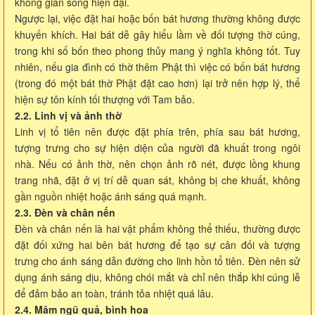
không gian sống hiện đại.
Ngược lại, việc đặt hai hoặc bốn bát hương thường không được
khuyến khích. Hai bát dễ gây hiểu lầm về đối tượng thờ cúng,
trong khi số bốn theo phong thủy mang ý nghĩa không tốt. Tuy
nhiên, nếu gia đình có thờ thêm Phật thì việc có bốn bát hương
(trong đó một bát thờ Phật đặt cao hơn) lại trở nên hợp lý, thể
hiện sự tôn kính tối thượng với Tam bảo.
2.2. Linh vị và ảnh thờ
Linh vị tổ tiên nên được đặt phía trên, phía sau bát hương,
tượng trưng cho sự hiện diện của người đã khuất trong ngôi
nhà. Nếu có ảnh thờ, nên chọn ảnh rõ nét, được lồng khung
trang nhã, đặt ở vị trí dễ quan sát, không bị che khuất, không
gần nguồn nhiệt hoặc ánh sáng quá mạnh.
2.3. Đèn và chân nến
Đèn và chân nến là hai vật phẩm không thể thiếu, thường được
đặt đối xứng hai bên bát hương để tạo sự cân đối và tượng
trưng cho ánh sáng dẫn đường cho linh hồn tổ tiên. Đèn nên sử
dụng ánh sáng dịu, không chói mắt và chỉ nên thắp khi cúng lễ
để đảm bảo an toàn, tránh tỏa nhiệt quá lâu.
2.4. Mâm ngũ quả, bình hoa