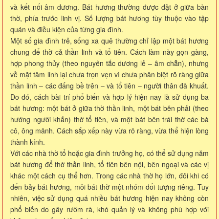
và kết nối âm dương. Bát hương thường được đặt ở giữa bàn
thờ, phía trước linh vị. Số lượng bát hương tùy thuộc vào tập
quán và điều kiện của từng gia đình.
Một số gia đình trẻ, sống xa quê thường chỉ lập một bát hương
chung để thờ cả thần linh và tổ tiên. Cách làm này gọn gàng,
hợp phong thủy (theo nguyên tắc dương lẻ – âm chẵn), nhưng
về mặt tâm linh lại chưa trọn vẹn vì chưa phân biệt rõ ràng giữa
thần linh – các đấng bề trên – và tổ tiên – người thân đã khuất.
Do đó, cách bài trí phổ biến và hợp lý hiện nay là sử dụng ba
bát hương: một bát ở giữa thờ thần linh, một bát bên phải (theo
hướng người khấn) thờ tổ tiên, và một bát bên trái thờ các bà
cô, ông mãnh. Cách sắp xếp này vừa rõ ràng, vừa thể hiện lòng
thành kính.
Với các nhà thờ tổ hoặc gia đình trưởng họ, có thể sử dụng năm
bát hương để thờ thần linh, tổ tiên bên nội, bên ngoại và các vị
khác một cách cụ thể hơn. Trong các nhà thờ họ lớn, đôi khi có
đến bảy bát hương, mỗi bát thờ một nhóm đối tượng riêng. Tuy
nhiên, việc sử dụng quá nhiều bát hương hiện nay không còn
phổ biến do gây rườm rà, khó quản lý và không phù hợp với