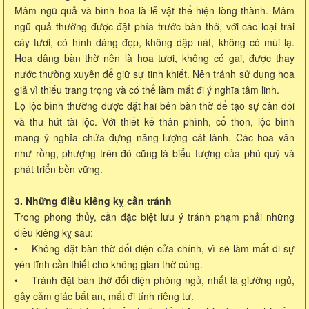
Mâm ngũ quả và bình hoa là lễ vật thể hiện lòng thành. Mâm
ngũ quả thường được đặt phía trước bàn thờ, với các loại trái
cây tươi, có hình dáng đẹp, không dập nát, không có mùi lạ.
Hoa dâng bàn thờ nên là hoa tươi, không có gai, được thay
nước thường xuyên để giữ sự tinh khiết. Nên tránh sử dụng hoa
giả vì thiếu trang trọng và có thể làm mất đi ý nghĩa tâm linh.
Lọ lộc bình thường được đặt hai bên bàn thờ để tạo sự cân đối
và thu hút tài lộc. Với thiết kế thân phình, cổ thon, lộc bình
mang ý nghĩa chứa đựng năng lượng cát lành. Các hoa văn
như rồng, phượng trên đó cũng là biểu tượng của phú quý và
phát triển bền vững.
3. Những điều kiêng kỵ cần tránh
Trong phong thủy, cần đặc biệt lưu ý tránh phạm phải những
điều kiêng kỵ sau:
• Không đặt bàn thờ đối diện cửa chính, vì sẽ làm mất đi sự
yên tĩnh cần thiết cho không gian thờ cúng.
• Tránh đặt bàn thờ đối diện phòng ngủ, nhất là giường ngủ,
gây cảm giác bất an, mất đi tính riêng tư.