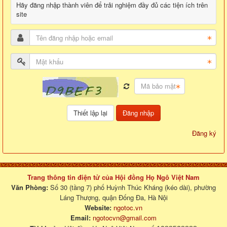
Hãy đăng nhập thành viên để trải nghiệm đầy đủ các tiện ích trên
site
Đăng nhập
Đăng ký
Trang thông tin điện tử của Hội đồng Họ Ngô Việt Nam
Văn Phòng:
Số 30 (tầng 7) phố Huỳnh Thúc Kháng (kéo dài), phường
Láng Thượng, quận Đống Đa, Hà Nội
Website:
ngotoc.vn
Email:
ngotocvn@gmail.com