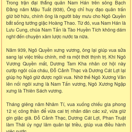
Trong trận đại thắng quân Nam Hán trên sông Bạch
Đằng năm Mậu Tuất (938), Ông chỉ huy đạo quân trấn
giữ bờ hữu, chính ông là người bày mưu cho Ngô Quyền
bắt sống tướng giặc Hoàng Thao. Từ đó, vua Nam Hán là
Lưu Cung, chúa Nam Tấn là Tào Huyền Tích không dám
nghĩ đến chuyện xâm lược nước ta nữa.
Năm 939, Ngô Quyền xưng vương, ông lại giúp vua sửa
sang lại việc triều chính, mở ra một thời thịnh trị. Khi Ngô
Vương Quyền mất, Dương Tam Kha nhân cơ hội này
cướp ngôi của cháu, Đỗ Cảnh Thạc và Dương Cát Lợi lại
giúp họ Ngô giữ được ngôi vua. Nhờ thế Ngô Xương Văn
lên nối ngôi xưng là Nam Tấn vương, Ngô Xương Ngập
xưng là Thiên Sách vương.
Tháng giêng năm Nhâm Tí, vua xuống chiếu gia phong
12 vị công thần để vừa cai trị nhân dân các xứ, vừa giữ
gìn giặc giã. Đỗ Cảnh Thạc, Dương Cát Lợi, Phan Truật
làm Thái úy ngự lâm quân tại triều, giúp vua điều hành
việc nước.