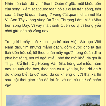
Nhìn trên bản đồ vị trí thành Quèn ở giữa một khúc uốn
của sông, kiểm soát được toàn bộ sự đi lại trên sông, thời
xưa là thuỷ lộ quan trọng từ vùng đất quanh chân núi Ba
Vì, Sơn Tây xuống vùng Ba Thá, Thượng Lâm, Miếu Mậu
trên sông Đáy. Vì vậy mà thành Quèn có vị trí trọng yếu
chốt giữ toàn bộ vùng này.
Trong khi mấy nhà khoa học trẻ của Viện Sử học Việt
Nam đào, tìm những mảnh gạch, gốm được cho là tàn
tích kiến trúc cổ, tôi theo chân mấy người trong đoàn đi ra
phía bờ sông, nơi có ngôi miếu nhỏ thờ một khối đá gọi là
Thạch Cổ linh. Cụ Hoàng Văn Giá, trông coi miếu, năm
nay 75 tuổi cho biết, theo các cụ truyền lại, hòn đá đã ở
đó không biết từ đời nào, dù có khiêng đi vứt thật xa thì
sau một thời gian hòn đá lại tìm về nơi cũ như có chân
vậy.