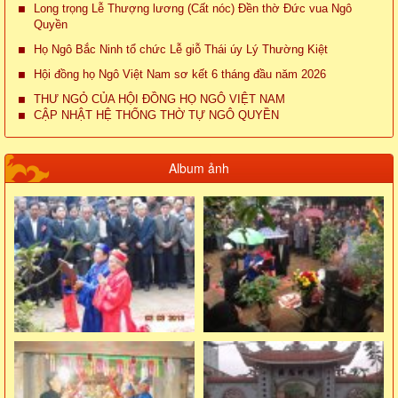
Long trọng Lễ Thượng lương (Cất nóc) Đền thờ Đức vua Ngô
Quyền
Họ Ngô Bắc Ninh tổ chức Lễ giỗ Thái úy Lý Thường Kiệt
Hội đồng họ Ngô Việt Nam sơ kết 6 tháng đầu năm 2026
THƯ NGỎ CỦA HỘI ĐỒNG HỌ NGÔ VIỆT NAM
CẬP NHẬT HỆ THỐNG THỜ TỰ NGÔ QUYỀN
Album ảnh