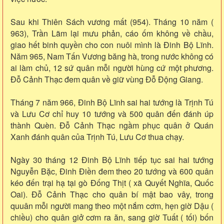
Sau khi Thiên Sách vương mất (954). Tháng 10 năm (
963), Trần Lãm lại mưu phản, cáo ốm không về chầu,
giao hết binh quyền cho con nuôi mình là Đinh Bộ Lĩnh.
Năm 965, Nam Tấn Vương băng hà, trong nước không có
ai làm chủ, 12 sứ quân mỗi người hùng cứ một phương.
Đỗ Cảnh Thạc đem quân về giữ vùng Đỗ Động Giang.
Tháng 7 năm 966, Đinh Bộ Lĩnh sai hai tướng là Trịnh Tú
và Lưu Cơ chỉ huy 10 tướng và 500 quân đến đánh úp
thành Quèn. Đỗ Cảnh Thạc ngầm phục quân ở Quán
Xanh đánh quân của Trịnh Tú, Lưu Cơ thua chạy.
Ngày 30 tháng 12 Đinh Bộ Lĩnh tiếp tục sai hai tướng
Nguyễn Bặc, Đinh Điền đem theo 20 tướng và 600 quân
kéo đến trại hạ tại gò Đống Thịt ( xã Quyết Nghĩa, Quốc
Oai). Đỗ Cảnh Thạc cho quân bí mật bao vây, trong
quuân mỗi người mang theo một nắm cơm, hẹn giờ Dậu (
chiều) cho quân giở cơm ra ăn, sang giờ Tuất ( tối) bốn