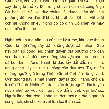
Quốc Oai, Hà Nội. Thành được sứ quân Đỗ Cảnh Thạc
xây dựng từ thế kỷ IX. Trong chuyến điền dã cùng Viện
Sử học Hà Nội về đây chúng tôi được nhân dân địa
phương đón và dẫn đi khắp khu di tích. Di tích vật chất
còn lại không nhiều, trong đó có đình Cổ Hiền và mấy
ngôi miếu thờ nhỏ.
Nghe nói những năm 60 của thế kỷ trước, khu vực thành
Quèn là một rừng cây, dân không được xâm phạm. Sau
này dân số đông lên, chính quyền địa phương cho dân
vào dựng nhà, đến nay những khu vực cao ráo nhà dân
đã ken kín. Tường Thành bị đào lấy đất đắp nền nhà,
đóng gạch nay hầu như không còn dấu tích. Tuy nhiên
những người già trong Thôn vẫn nhớ như in từng vị trí.
Con đường này là mặt Thành, đây là góc Thành, chỗ kia
là cửa Thành. Nhiều địa danh vẫn được người dân truyền
ngôn như gò voi, gò ngựa, gò đống thịt, kho lương...
Người làng dẫn đoàn khảo sát đến một địa điểm gần bờ
sông Tích, chỉ cho xem vết tích toà thành cổ.