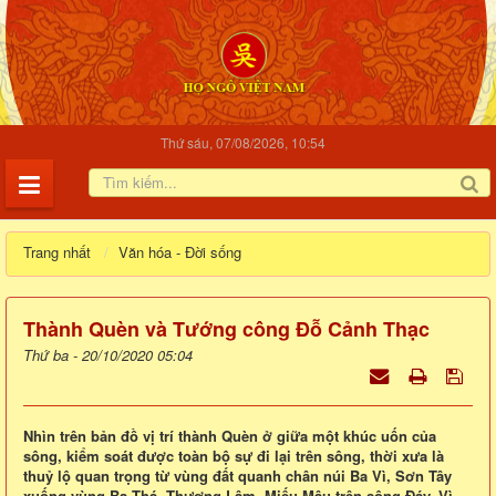
Thứ sáu, 07/08/2026, 10:54
Trang nhất
Văn hóa - Đời sống
Thành Quèn và Tướng công Đỗ Cảnh Thạc
Thứ ba - 20/10/2020 05:04
Nhìn trên bản đồ vị trí thành Quèn ở giữa một khúc uốn của
sông, kiểm soát được toàn bộ sự đi lại trên sông, thời xưa là
thuỷ lộ quan trọng từ vùng đất quanh chân núi Ba Vì, Sơn Tây
xuống vùng Ba Thá, Thượng Lâm, Miếu Mậu trên sông Đáy. Vì