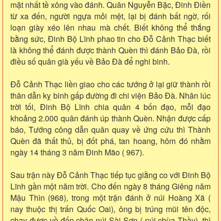
mặt nhất tề xông vào đánh. Quân Nguyễn Bặc, Đinh Điền
từ xa đến, người ngựa mỏi mệt, lại bị đánh bất ngờ, rối
loạn giày xéo lên nhau mà chết. Biết không thể thắng
bằng sức, Đinh Bộ Lĩnh phao tin cho Đỗ Cảnh Thạc biết
là không thể đánh được thành Quèn thì đánh Bảo Đà, rồi
điều số quân già yếu về Bảo Đà để nghi binh.
Đỗ Cảnh Thạc liền giao cho các tướng ở lại giữ thành rồi
thân dẫn kỵ binh gấp đường đi chi viện Bảo Đà. Nhân lúc
trời tối, Đinh Bộ Lĩnh chia quân 4 bốn đạo, mỗi đạo
khoảng 2.000 quân đánh úp thành Quèn. Nhận được cấp
báo, Tướng công dẫn quân quay về ứng cứu thì Thành
Quèn đã thất thủ, bị đốt phá, tan hoang, hôm đó nhằm
ngày 14 tháng 3 năm Đinh Mão ( 967).
Sau trận này Đỗ Cảnh Thạc tiếp tục giằng co với Đinh Bộ
Lĩnh gần một năm trời. Cho đến ngày 8 tháng Giêng năm
Mậu Thìn (968), trong một trận đánh ở núi Hoàng Xã (
nay thuộc thị trấn Quốc Oai), ông bị trúng mũi tên độc,
chạy được về đến chân núi Sài Sơn ( núi chùa Thầy), thì