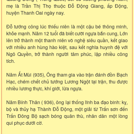
mẹ là Trần Thị Thọ thuộc Đỗ Động Giang, ấp Động,
huyện Thanh Oai ngày nay.
Đỗ tướng công lúc thiếu niên là một cậu bé thông minh,
khỏe mạnh. Năm 12 tuổi đã biết cưỡi ngựa bắn cung, Lớn
lên trở thành một thanh niên võ nghệ siêu quần, kết giao
với nhiều anh hùng hào kiệt, sau kết nghĩa huynh đệ với
Ngô Quyền, trở thành người tâm phúc, lập nhiều công
tích.
Năm Ất Mùi (935), Ông tham gia vào trận đánh đồn Bạch
Hạc, chém chết chủ tướng Lương Ngột tại trận, thu được
nhiều lương thực, khí giới, lừa ngựa.
Năm Bính Thân ( 936), ông lại thống lĩnh ba đạo binh: kỵ,
bộ và thủy hạ Thành Đỗ Động, một giải từ Trấn sơn đến
Trấn Đông Bộ sạch bóng quân thù, nhân dân một lòng
qui phục dưới cờ.