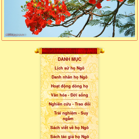
DANH MỤC
Lịch sử họ Ngô
Danh nhân họ Ngô
Hoạt động dòng họ
Văn hóa - Đời sống
Nghiên cứu - Trao đổi
Trải nghiệm - Suy
ngẫm
Sách viết về họ Ngô
Sách tác giả họ Ngô