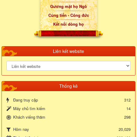
Gương mặt họ Ngô
Cúng tiến - Công đức
Kết nối dòng họ
Liên kết website
Thống kê
Đang truy cập
312
Máy chủ tìm kiếm
14
Khách viếng thăm
298
20,029
Hôm nay