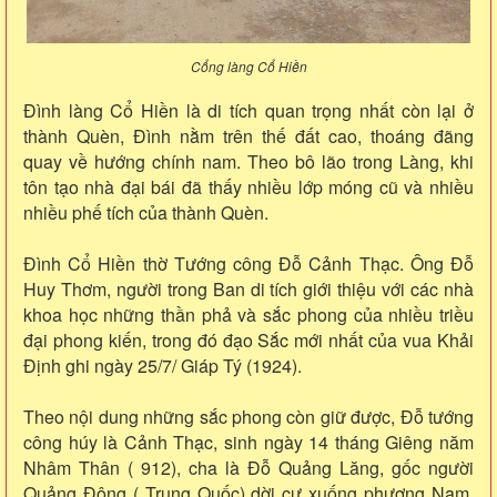
Cổng làng Cổ Hiền
Đình làng Cổ Hiền là di tích quan trọng nhất còn lại ở
thành Quèn, Đình nằm trên thế đất cao, thoáng đãng
quay về hướng chính nam. Theo bô lão trong Làng, khi
tôn tạo nhà đại bái đã thấy nhiều lớp móng cũ và nhiều
nhiều phế tích của thành Quèn.
Đình Cổ Hiền thờ Tướng công Đỗ Cảnh Thạc. Ông Đỗ
Huy Thơm, người trong Ban di tích giới thiệu với các nhà
khoa học những thần phả và sắc phong của nhiều triều
đại phong kiến, trong đó đạo Sắc mới nhất của vua Khải
Định ghi ngày 25/7/ Giáp Tý (1924).
Theo nội dung những sắc phong còn giữ được, Đỗ tướng
công húy là Cảnh Thạc, sinh ngày 14 tháng Giêng năm
Nhâm Thân ( 912), cha là Đỗ Quảng Lăng, gốc người
Quảng Đông ( Trung Quốc) dời cư xuống phương Nam,