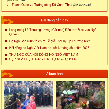
Thành Quèn và Tướng công Đỗ Cảnh Thạc
(20/10/2020)
Bài đăng gần đây
Long trọng Lễ Thượng lương (Cất nóc) Đền thờ Đức vua Ngô
Quyền
Họ Ngô Bắc Ninh tổ chức Lễ giỗ Thái úy Lý Thường Kiệt
Hội đồng họ Ngô Việt Nam sơ kết 6 tháng đầu năm 2026
THƯ NGỎ CỦA HỘI ĐỒNG HỌ NGÔ VIỆT NAM
CẬP NHẬT HỆ THỐNG THỜ TỰ NGÔ QUYỀN
Album ảnh