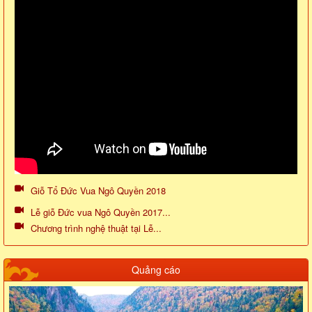
Giỗ Tổ Đức Vua Ngô Quyền 2018
Lễ giỗ Đức vua Ngô Quyền 2017...
Chương trình nghệ thuật tại Lễ...
Quảng cáo