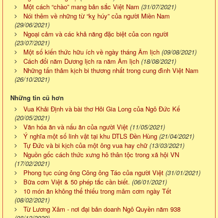
Một cách “chào” mang bản sắc Việt Nam
(31/07/2021)
Nói thêm về những từ “kỵ húy” của người Miền Nam
(29/06/2021)
Ngoại cảm và các khả năng đặc biệt của con người
(23/07/2021)
Một số kiến thức hữu ích về ngày tháng Âm lịch
(09/08/2021)
Cách đổi năm Dương lịch ra năm Âm lịch
(18/08/2021)
Những tấn thảm kịch bi thương nhất trong cung đình Việt Nam
(26/10/2021)
Những tin cũ hơn
Vua Khải Định và bài thơ Hỏi Gia Long của Ngô Đức Kế
(20/05/2021)
Văn hóa ăn và nấu ăn của người Việt
(11/05/2021)
Ý nghĩa một số linh vật tại khu DTLS Đền Hùng
(21/04/2021)
Tự Đức và bi kịch của một ông vua hay chữ
(13/03/2021)
Nguồn gốc cách thức xưng hô thân tộc trong xã hội VN
(17/02/2021)
Phong tục cúng ông Công ông Táo của người Việt
(31/01/2021)
Bữa cơm Việt & 50 phép tắc cần biết.
(06/01/2021)
10 món ăn không thể thiếu trong mâm cơm ngày Tết
(08/02/2021)
Từ Lương Xâm - nơi đại bản doanh Ngô Quyền năm 938
(08/12/2020)