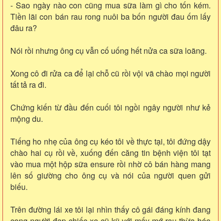
- Sao ngày nào con cũng mua sữa làm gì cho tốn kém.
Tiền lãi con bán rau rong nuôi ba bốn người đau ốm lấy
đâu ra?
Nói rồi nhưng ông cụ vẫn cố uống hết nửa ca sữa loãng.
Xong cô đi rửa ca để lại chỗ cũ rồi vội vã chào mọi người
tất tả ra đi.
Chứng kiến từ đầu đến cuối tôi ngồi ngây người như kẻ
mộng du.
Tiếng ho nhẹ của ông cụ kéo tôi về thực tại, tôi đứng dậy
chào hai cụ rồi về, xuống đến căng tin bệnh viện tôi tạt
vào mua một hộp sữa ensure rồi nhờ cô bán hàng mang
lên số giường cho ông cụ và nói của người quen gửi
biếu.
Trên đường lái xe tôi lại nhìn thấy cô gái đáng kính đang
cong người đạp chiếc xe cũ kỹ với mấy mớ rau thừa héo