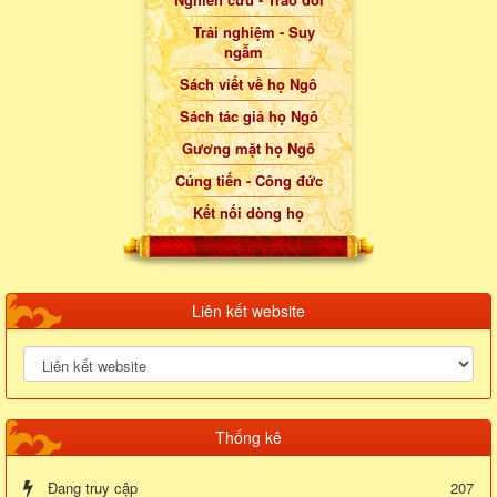
Trải nghiệm - Suy
ngẫm
Sách viết về họ Ngô
Sách tác giả họ Ngô
Gương mặt họ Ngô
Cúng tiến - Công đức
Kết nối dòng họ
Liên kết website
Thống kê
Đang truy cập
207