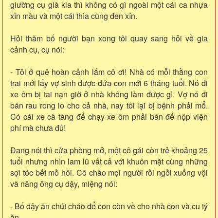
giường cụ già kia thì không có gì ngoài một cái ca nhựa
xỉn màu và một cái thìa cũng đen xỉn.
Hỏi thăm bố người bạn xong tôi quay sang hỏi về gia
cảnh cụ, cụ nói:
- Tôi ở quê hoàn cảnh lắm cô ơi! Nhà có mỗi thằng con
trai mới lấy vợ sinh được đứa con mới 6 tháng tuổi. Nó đi
xe ôm bị tai nạn giờ ở nhà không làm được gì. Vợ nó đi
bán rau rong lo cho cả nhà, nay tôi lại bị bệnh phải mổ.
Có cái xe cà tàng để chạy xe ôm phải bán để nộp viện
phí mà chưa đủ!
Đang nói thì cửa phòng mở, một cô gái còn trẻ khoảng 25
tuổi nhưng nhìn lam lũ vất cả với khuôn mặt cùng những
sợi tóc bết mồ hôi. Cô chào mọi người rồi ngồi xuống vội
vã nâng ông cụ dậy, miệng nói:
- Bố dậy ăn chút cháo để con còn về cho nhà con và cu tý
ăn.