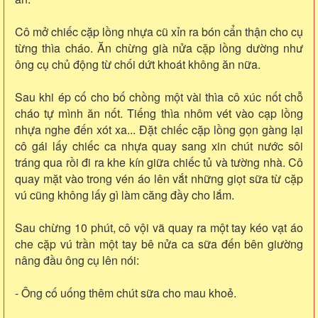
Cô mở chiếc cặp lồng nhựa cũ xỉn ra bón cẩn thận cho cụ
từng thìa cháo. Ăn chừng già nửa cặp lồng dường như
ông cụ chủ động từ chối dứt khoát không ăn nữa.
Sau khi ép cố cho bố chồng một vài thìa cô xúc nốt chỗ
cháo tự mình ăn nốt. Tiếng thìa nhôm vét vào cạp lồng
nhựa nghe đến xót xa... Đặt chiếc cặp lồng gọn gàng lại
cô gái lấy chiếc ca nhựa quay sang xin chút nước sôi
tráng qua rồi đi ra khe kín giữa chiếc tủ và tường nhà. Cô
quay mặt vào trong vén áo lên vắt những giọt sữa từ cặp
vú cũng không lấy gì làm căng đầy cho lắm.
Sau chừng 10 phút, cô vội vã quay ra một tay kéo vạt áo
che cặp vú trần một tay bê nửa ca sữa đến bên giường
nâng đầu ông cụ lên nói:
- Ông cố uống thêm chút sữa cho mau khoẻ.