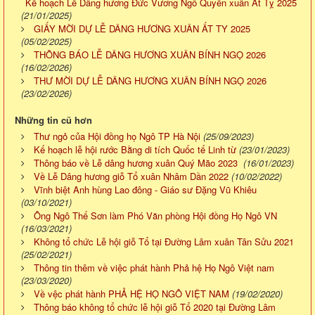
Kế hoạch Lễ Dâng hương Đức Vương Ngô Quyền xuân Ất Tỵ 2025
(21/01/2025)
GIẤY MỜI DỰ LỄ DÂNG HƯƠNG XUÂN ẤT TY 2025
(05/02/2025)
THÔNG BÁO LỄ DÂNG HƯƠNG XUÂN BÍNH NGỌ 2026
(16/02/2026)
THƯ MỜI DỰ LỄ DÂNG HƯƠNG XUÂN BÍNH NGỌ 2026
(23/02/2026)
Những tin cũ hơn
Thư ngỏ của Hội đồng họ Ngô TP Hà Nội
(25/09/2023)
Kế hoạch lễ hội rước Bằng di tích Quốc tế Linh từ
(23/01/2023)
Thông báo về Lễ dâng hương xuân Quý Mão 2023
(16/01/2023)
Về Lễ Dâng hương giỗ Tổ xuân Nhâm Dần 2022
(10/02/2022)
Vĩnh biệt Anh hùng Lao đông - Giáo sư Đặng Vũ Khiêu
(03/10/2021)
Ông Ngô Thế Sơn làm Phó Văn phòng Hội đồng Họ Ngô VN
(16/03/2021)
Không tổ chức Lễ hội giỗ Tổ tại Đường Lâm xuân Tân Sửu 2021
(25/02/2021)
Thông tin thêm về việc phát hành Phả hệ Họ Ngô Việt nam
(23/03/2020)
Về vệc phát hành PHẢ HỆ HỌ NGÔ VIỆT NAM
(19/02/2020)
Thông báo không tổ chức lễ hội giỗ Tổ 2020 tại Đường Lâm