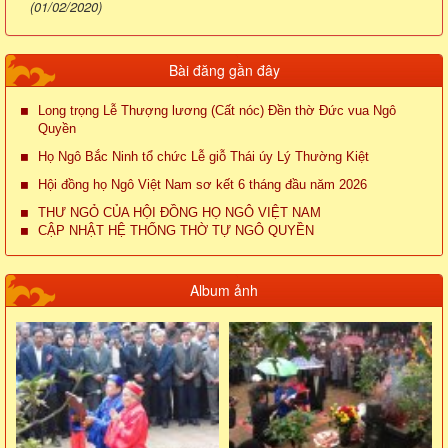
(01/02/2020)
Bài đăng gần đây
Long trọng Lễ Thượng lương (Cất nóc) Đền thờ Đức vua Ngô
Quyền
Họ Ngô Bắc Ninh tổ chức Lễ giỗ Thái úy Lý Thường Kiệt
Hội đồng họ Ngô Việt Nam sơ kết 6 tháng đầu năm 2026
THƯ NGỎ CỦA HỘI ĐỒNG HỌ NGÔ VIỆT NAM
CẬP NHẬT HỆ THỐNG THỜ TỰ NGÔ QUYỀN
Album ảnh