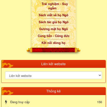
Trải nghiệm - Suy
ngẫm
Sách viết về họ Ngô
Sách tác giả họ Ngô
Gương mặt họ Ngô
Cúng tiến - Công đức
Kết nối dòng họ
Liên kết website
Thống kê
Đang truy cập
156