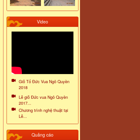
Video
Giỗ Tổ Đức Vua Ngô Quyền
2018
Lễ giỗ Đức vua Ngô Quyền
2017...
Chương trình nghệ thuật tại
Lễ...
Quảng cáo