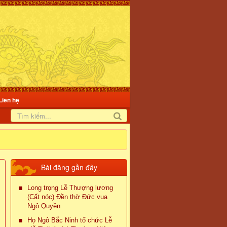
Liên hệ
Bài đăng gần đây
Long trọng Lễ Thượng lương
(Cất nóc) Đền thờ Đức vua
Ngô Quyền
Họ Ngô Bắc Ninh tổ chức Lễ