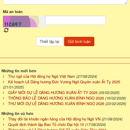
Mã an toàn
Những tin mới hơn
Thư ngỏ của Hội đồng họ Ngô Việt Nam
(27/08/2024)
Kế hoạch Lễ Dâng hương Đức Vương Ngô Quyền xuân Ất Tỵ 2025
(21/01/2025)
GIẤY MỜI DỰ LỄ DÂNG HƯƠNG XUÂN ẤT TY 2025
(05/02/2025)
THÔNG BÁO LỄ DÂNG HƯƠNG XUÂN BÍNH NGỌ 2026
(16/02/2026)
THƯ MỜI DỰ LỄ DÂNG HƯƠNG XUÂN BÍNH NGỌ 2026
(23/02/2026)
Những tin cũ hơn
Thay đổi tài khoản ngân hàng của Hội đồng họ Ngô VN
(21/08/2024)
Quyết định thành lập Ban Tổ chức Đại hội 10
(17/08/2024)
Thông báo về Lễ Dâng hương Giỗ Tổ xuân Giáp Thìn 2024