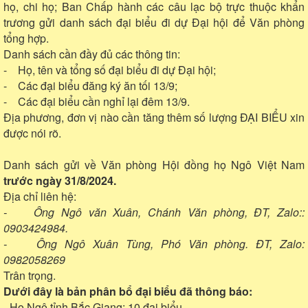
họ, chi họ; Ban Chấp hành các câu lạc bộ trực thuộc khẩn
trương gửi danh sách đại biểu đi dự Đại hội để Văn phòng
tổng hợp.
Danh sách cần đầy đủ các thông tin:
- Họ, tên và tổng số đại biểu đi dự Đại hội;
- Các đại biểu đăng ký ăn tối 13/9;
- Các đại biểu cần nghỉ lại đêm 13/9.
Địa phương, đơn vị nào cần tăng thêm số lượng ĐẠI BIỂU xin
được nói rõ.
Danh sách gửi về Văn phòng Hội đồng họ Ngô Việt Nam
trước ngày 31/8/2024.
Địa chỉ liên hệ:
- Ông Ngô văn Xuân, Chánh Văn phòng, ĐT, Zalo::
0903424984.
- Ông Ngô Xuân Tùng, Phó Văn phòng. ĐT, Zalo:
0982058269
Trân trọng.
Dưới đây là bản phân bổ đại biểu đã thông báo:
- Họ Ngô tỉnh Bắc Giang: 10 đại biểu