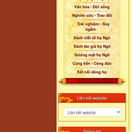
Văn hóa - Đời sống
Nghiên cứu - Trao đổi
Trải nghiệm - Suy
ngẫm
Sách viết về họ Ngô
Sách tác giả họ Ngô
Gương mặt họ Ngô
Cúng tiến - Công đức
Kết nối dòng họ
Liên kết website
Thống kê