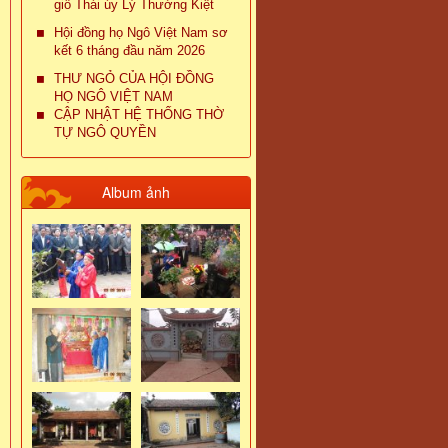
giỗ Thái úy Lý Thường Kiệt
Hội đồng họ Ngô Việt Nam sơ
kết 6 tháng đầu năm 2026
THƯ NGỎ CỦA HỘI ĐỒNG
HỌ NGÔ VIỆT NAM
CẬP NHẬT HỆ THỐNG THỜ
TỰ NGÔ QUYỀN
Album ảnh