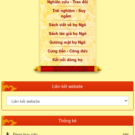
Nghiên cứu - Trao đổi
Trải nghiệm - Suy
ngẫm
Sách viết về họ Ngô
Sách tác giả họ Ngô
Gương mặt họ Ngô
Cúng tiến - Công đức
Kết nối dòng họ
Liên kết website
Thống kê
Đang truy cập
194