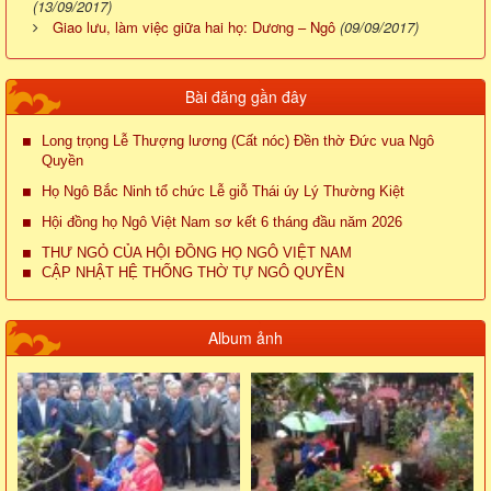
(13/09/2017)
Giao lưu, làm việc giữa hai họ: Dương – Ngô
(09/09/2017)
Bài đăng gần đây
Long trọng Lễ Thượng lương (Cất nóc) Đền thờ Đức vua Ngô
Quyền
Họ Ngô Bắc Ninh tổ chức Lễ giỗ Thái úy Lý Thường Kiệt
Hội đồng họ Ngô Việt Nam sơ kết 6 tháng đầu năm 2026
THƯ NGỎ CỦA HỘI ĐỒNG HỌ NGÔ VIỆT NAM
CẬP NHẬT HỆ THỐNG THỜ TỰ NGÔ QUYỀN
Album ảnh