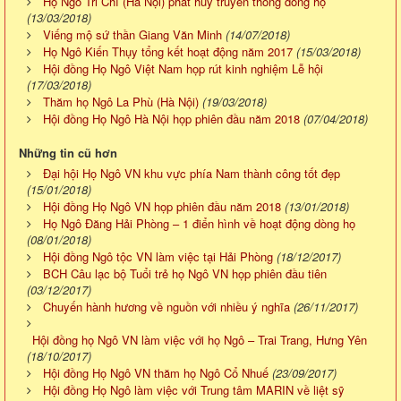
Họ Ngô Tri Chỉ (Hà Nội) phát huy truyền thống dòng họ
(13/03/2018)
Viếng mộ sứ thần Giang Văn Minh
(14/07/2018)
Họ Ngô Kiến Thụy tổng kết hoạt động năm 2017
(15/03/2018)
Hội đồng Họ Ngô Việt Nam họp rút kinh nghiệm Lễ hội
(17/03/2018)
Thăm họ Ngô La Phù (Hà Nội)
(19/03/2018)
Hội đồng Họ Ngô Hà Nội họp phiên đầu năm 2018
(07/04/2018)
Những tin cũ hơn
Đại hội Họ Ngô VN khu vực phía Nam thành công tốt đẹp
(15/01/2018)
Hội đồng Họ Ngô VN họp phiên đầu năm 2018
(13/01/2018)
Họ Ngô Đăng Hải Phòng – 1 điển hình về hoạt động dòng họ
(08/01/2018)
Hội đồng Ngô tộc VN làm việc tại Hải Phòng
(18/12/2017)
BCH Câu lạc bộ Tuổi trẻ họ Ngô VN họp phiên đầu tiên
(03/12/2017)
Chuyến hành hương về nguồn với nhiều ý nghĩa
(26/11/2017)
Hội đồng họ Ngô VN làm việc với họ Ngô – Trai Trang, Hưng Yên
(18/10/2017)
Hội đồng Họ Ngô VN thăm họ Ngô Cổ Nhuế
(23/09/2017)
Hội đồng Họ Ngô làm việc với Trung tâm MARIN về liệt sỹ