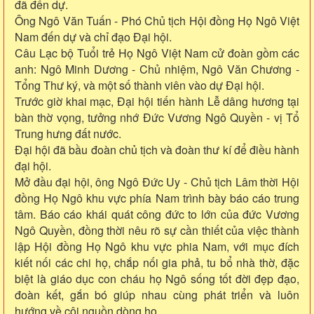
đã đến dự.
Ông Ngô Văn Tuấn - Phó Chủ tịch Hội đồng Họ Ngô Việt
Nam đến dự và chỉ đạo Đại hội.
Câu Lạc bộ Tuổi trẻ Họ Ngô Việt Nam cử đoàn gồm các
anh: Ngô Minh Dương - Chủ nhiệm, Ngô Văn Chương -
Tổng Thư ký, và một số thành viên vào dự Đại hội.
Trước giờ khai mạc, Đại hội tiến hành Lễ dâng hương tại
bàn thờ vọng, tưởng nhớ Đức Vương Ngô Quyền - vị Tổ
Trung hưng đất nước.
Đại hội đã bầu đoàn chủ tịch và đoàn thư kí để điều hành
đại hội.
Mở đầu đại hội, ông Ngô Đức Uy - Chủ tịch Lâm thời Hội
đồng Họ Ngô khu vực phía Nam trình bày báo cáo trung
tâm. Báo cáo khái quát công đức to lớn của đức Vương
Ngô Quyền, đồng thời nêu rõ sự cần thiết của việc thành
lập Hội đồng Họ Ngô khu vực phia Nam, với mục đích
kiết nối các chi họ, chắp nối gia phả, tu bổ nhà thờ, đặc
biệt là giáo dục con cháu họ Ngô sống tốt đời đẹp đạo,
đoàn kết, gắn bó giúp nhau cùng phát triển và luôn
hướng về cội nguồn dòng họ.