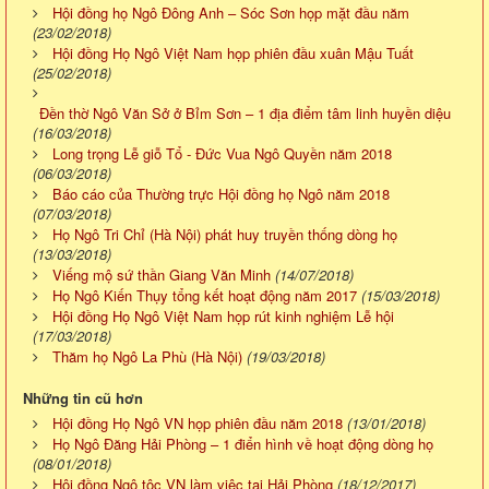
Hội đồng họ Ngô Đông Anh – Sóc Sơn họp mặt đầu năm
(23/02/2018)
Hội đồng Họ Ngô Việt Nam họp phiên đầu xuân Mậu Tuất
(25/02/2018)
Đền thờ Ngô Văn Sở ở Bỉm Sơn – 1 địa điểm tâm linh huyền diệu
(16/03/2018)
Long trọng Lễ giỗ Tổ - Đức Vua Ngô Quyền năm 2018
(06/03/2018)
Báo cáo của Thường trực Hội đồng họ Ngô năm 2018
(07/03/2018)
Họ Ngô Tri Chỉ (Hà Nội) phát huy truyền thống dòng họ
(13/03/2018)
Viếng mộ sứ thần Giang Văn Minh
(14/07/2018)
Họ Ngô Kiến Thụy tổng kết hoạt động năm 2017
(15/03/2018)
Hội đồng Họ Ngô Việt Nam họp rút kinh nghiệm Lễ hội
(17/03/2018)
Thăm họ Ngô La Phù (Hà Nội)
(19/03/2018)
Những tin cũ hơn
Hội đồng Họ Ngô VN họp phiên đầu năm 2018
(13/01/2018)
Họ Ngô Đăng Hải Phòng – 1 điển hình về hoạt động dòng họ
(08/01/2018)
Hội đồng Ngô tộc VN làm việc tại Hải Phòng
(18/12/2017)