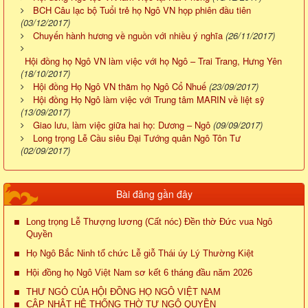
BCH Câu lạc bộ Tuổi trẻ họ Ngô VN họp phiên đầu tiên
(03/12/2017)
Chuyến hành hương về nguồn với nhiều ý nghĩa
(26/11/2017)
Hội đồng họ Ngô VN làm việc với họ Ngô – Trai Trang, Hưng Yên
(18/10/2017)
Hội đồng Họ Ngô VN thăm họ Ngô Cổ Nhuế
(23/09/2017)
Hội đồng Họ Ngô làm việc với Trung tâm MARIN về liệt sỹ
(13/09/2017)
Giao lưu, làm việc giữa hai họ: Dương – Ngô
(09/09/2017)
Long trọng Lễ Cầu siêu Đại Tướng quân Ngô Tôn Tư
(02/09/2017)
Bài đăng gần đây
Long trọng Lễ Thượng lương (Cất nóc) Đền thờ Đức vua Ngô
Quyền
Họ Ngô Bắc Ninh tổ chức Lễ giỗ Thái úy Lý Thường Kiệt
Hội đồng họ Ngô Việt Nam sơ kết 6 tháng đầu năm 2026
THƯ NGỎ CỦA HỘI ĐỒNG HỌ NGÔ VIỆT NAM
CẬP NHẬT HỆ THỐNG THỜ TỰ NGÔ QUYỀN