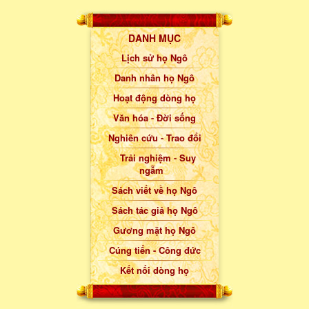
DANH MỤC
Lịch sử họ Ngô
Danh nhân họ Ngô
Hoạt động dòng họ
Văn hóa - Đời sống
Nghiên cứu - Trao đổi
Trải nghiệm - Suy
ngẫm
Sách viết về họ Ngô
Sách tác giả họ Ngô
Gương mặt họ Ngô
Cúng tiến - Công đức
Kết nối dòng họ