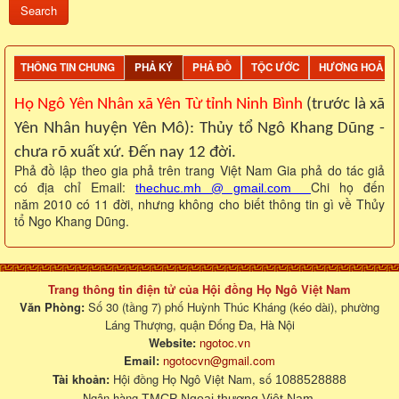
THÔNG TIN CHUNG
PHẢ KÝ
PHẢ ĐỒ
TỘC ƯỚC
HƯƠNG HOẢ
Họ Ngô Yên Nhân xã Yên Từ tỉnh Ninh Bình
(trước là xã
Yên Nhân huyện Yên Mô): Thủy tổ Ngô Khang Dũng -
chưa rõ xuất xứ. Đến nay 12 đời.
Phả đồ lập theo gia phả trên trang Việt Nam Gia phả do tác giả
có địa chỉ Email:
Chi họ đến
thechuc.mh @ gmail.com
năm 2010 có 11 đời, nhưng không cho biết thông tin gì về Thủy
tổ Ngo Khang Dũng.
Trang thông tin điện tử của Hội đồng Họ Ngô Việt Nam
Văn Phòng:
Số 30 (tầng 7) phố Huỳnh Thúc Kháng (kéo dài), phường
Láng Thượng, quận Đống Đa, Hà Nội
Website:
ngotoc.vn
Email:
ngotocvn@gmail.com
Tài khoản:
Hội đồng Họ Ngô Việt Nam, số
1088528888
Ngân hàng
.
TMCP Ngoại thương Việt Nam