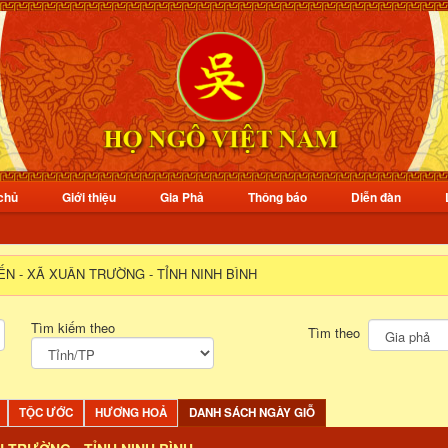
chủ
Giới thiệu
Gia Phả
Thông báo
Diễn đàn
ẾN - XÃ XUÂN TRƯỜNG - TỈNH NINH BÌNH
Tìm kiếm theo
Tìm theo
TỘC ƯỚC
HƯƠNG HOẢ
DANH SÁCH NGÀY GIỖ