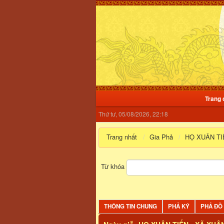
Trang 
Thứ tư, 05/08/2026, 22:18
Trang nhất
Gia Phả
HỌ XUÂN TI
Từ khóa
THÔNG TIN CHUNG
PHẢ KÝ
PHẢ ĐỒ