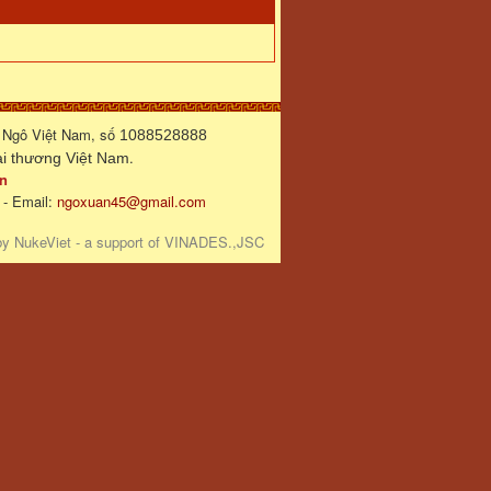
 Ngô Việt Nam, số
1088528888
.
 thương Việt Nam
n
 - Email:
ngoxuan45@gmail.com
by
NukeViet
- a support of
VINADES.,JSC