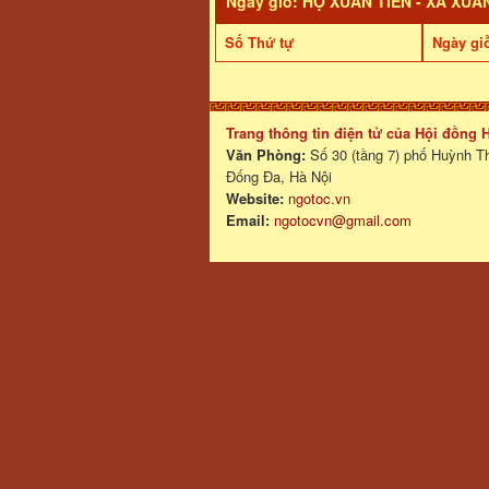
Ngày giỗ: HỌ XUÂN TIẾN - XÃ XUÂ
Số Thứ tự
Ngày gi
Trang thông tin điện tử của Hội đồng
Văn Phòng:
Số 30 (tầng 7) phố Huỳnh T
Đống Đa, Hà Nội
Website:
ngotoc.vn
Email:
ngotocvn@gmail.com