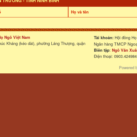
N TRƯỜNG - TỈNH NINH BÌNH
ỗ
Họ và tên
 Họ Ngô Việt Nam
Tài khoản:
Hội đồng Họ
húc Kháng (kéo dài), phường Láng Thượng, quận
Ngân hàng
TMCP Ngoại
Biên tập
:
Ngô Văn Xuâ
Điện thoại: 0903.424984
Powered 