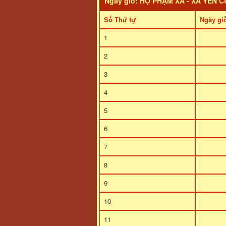
Ngày giỗ: HỌ PHẠM XÁ - XÃ YÊN C
Số Thứ tự
Ngày gi
1
2
3
4
5
6
7
8
9
10
11