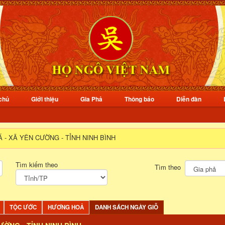
chủ
Giới thiệu
Gia Phả
Thông báo
Diễn đàn
 - XÃ YÊN CƯỜNG - TỈNH NINH BÌNH
Tìm kiếm theo
Tìm theo
TỘC ƯỚC
HƯƠNG HOẢ
DANH SÁCH NGÀY GIỖ