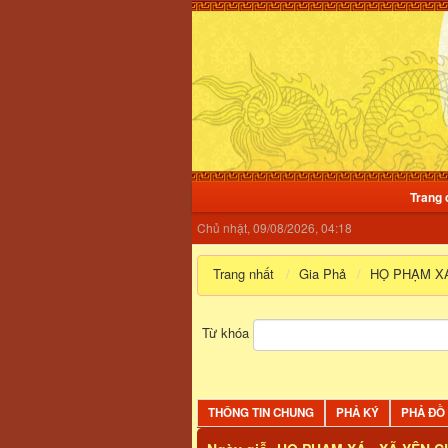
Trang 
Chủ nhật, 09/08/2026, 04:18
Trang nhất
Gia Phả
HỌ PHẠM XÁ
Từ khóa
THÔNG TIN CHUNG
PHẢ KÝ
PHẢ ĐỒ