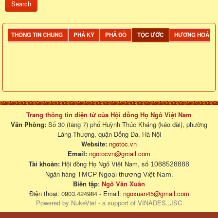
THÔNG TIN CHUNG
PHẢ KÝ
PHẢ ĐỒ
TỘC ƯỚC
HƯƠNG HOẢ
Trang thông tin điện tử của Hội đồng Họ Ngô Việt Nam
Văn Phòng:
Số 30 (tầng 7) phố Huỳnh Thúc Kháng (kéo dài), phường
Láng Thượng, quận Đống Đa, Hà Nội
Website:
ngotoc.vn
Email:
ngotocvn@gmail.com
Tài khoản:
Hội đồng Họ Ngô Việt Nam, số
1088528888
Ngân hàng
.
TMCP Ngoại thương Việt Nam
Biên tập
:
Ngô Văn Xuân
Điện thoại: 0903.424984 - Email:
ngoxuan45@gmail.com
Powered by
NukeViet
- a support of
VINADES.,JSC