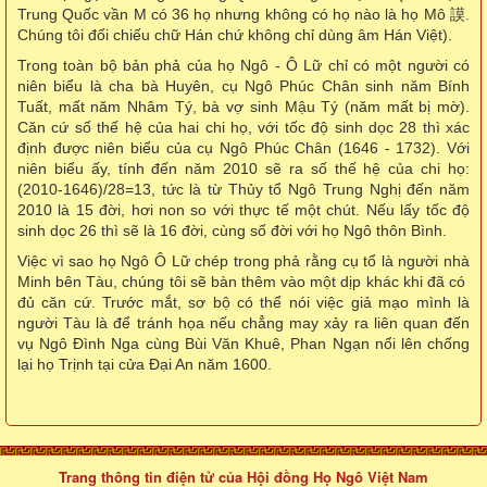
Trung Quốc vần M có 36 họ nhưng không có họ nào là họ Mô 謨.
Chúng tôi đối chiếu chữ Hán chứ không chỉ dùng âm Hán Việt).
Trong toàn bộ bản phả của họ Ngô - Ô Lữ chỉ có một người có
niên biểu là cha bà Huyên, cụ Ngô Phúc Chân sinh năm Bính
Tuất, mất năm Nhâm Tý, bà vợ sinh Mậu Tý (năm mất bị mờ).
Căn cứ số thế hệ của hai chi họ, với tốc độ sinh dọc 28 thì xác
định được niên biểu của cụ Ngô Phúc Chân (1646 - 1732). Với
niên biểu ấy, tính đến năm 2010 sẽ ra số thế hệ của chi họ:
(2010-1646)/28=13, tức là từ Thủy tổ Ngô Trung Nghị đến năm
2010 là 15 đời, hơi non so với thực tế một chút. Nếu lấy tốc độ
sinh dọc 26 thì sẽ là 16 đời, cùng số đời với họ Ngô thôn Bình.
Việc vì sao họ Ngô Ô Lữ chép trong phả rằng cụ tổ là người nhà
Minh bên Tàu, chúng tôi sẽ bàn thêm vào một dịp khác khi đã có
đủ căn cứ. Trước mắt, sơ bộ có thể nói việc giả mạo mình là
người Tàu là để tránh họa nếu chẳng may xảy ra liên quan đến
vụ Ngô Đình Nga cùng Bùi Văn Khuê, Phan Ngạn nổi lên chống
lại họ Trịnh tại cửa Đại An năm 1600.
Trang thông tin điện tử của Hội đồng Họ Ngô Việt Nam