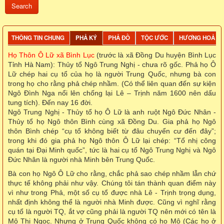
THÔNG TIN CHUNG
PHẢ KÝ
PHẢ ĐỒ
TỘC ƯỚC
HƯƠNG HOẢ
Họ Thôn Ô Lữ xã Bình Lục
(trước là xã Đồng Du huyện Bình Lục
Tỉnh Hà Nam): Thủy tổ Ngô Trung Nghị - chưa rõ gốc. Phả họ Ô
Lữ chép hai cụ tổ của họ là người Trung Quốc, nhưng bà con
trong họ cho rằng phả chép nhầm. (Có thể liên quan đến sự kiện
Ngô Đình Nga nổi lên chống lại Lê – Trịnh năm 1600 nên dấu
tung tích). Đến nay 16 đời.
Ngô Trung Nghị - Thủy tổ họ Ô Lữ là anh ruột Ngô Đức Nhân -
Thủy tổ họ Ngô thôn Bình cùng xã Đồng Du. Gia phả họ Ngô
thôn Bình chép “cụ tổ không biết từ đâu chuyển cư đến đây”;
trong khi đó gia phả họ Ngô thôn Ô Lữ lại chép: “Tổ nhị công
quán tại Đại Minh quốc”, tức là hai cụ tổ Ngô Trung Nghị và Ngô
Đức Nhân là người nhà Minh bên Trung Quốc.
Bà con họ Ngô Ô Lữ cho rằng, chắc phả sao chép nhầm lẫn chứ
thực tế không phải như vậy. Chúng tôi tán thành quan điểm này
vì như trong Phả, một số cụ tổ được nhà Lê - Trịnh trọng dụng,
nhất định không thể là người nhà Minh được. Cũng vì nghĩ rằng
cụ tổ là người TQ, ắt vợ cũng phải là người TQ nên mới có tên là
Mô Thị Ngọc. Nhưng ở Trung Quốc không có họ Mô (Các họ ở