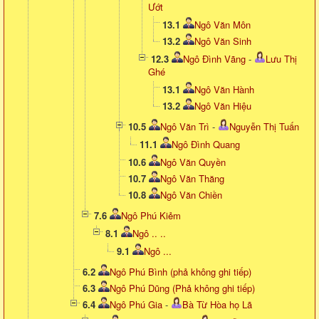
Ướt
13.1
Ngô Văn Môn
13.2
Ngô Văn Sinh
12.3
Ngô Đình Vãng
-
Lưu Thị
Ghé
13.1
Ngô Văn Hành
13.2
Ngô Văn Hiệu
10.5
Ngô Văn Trì
-
Nguyễn Thị Tuấn
11.1
Ngô Đình Quang
10.6
Ngô Văn Quyền
10.7
Ngô Văn Thăng
10.8
Ngô Văn Chiền
7.6
Ngô Phú Kiẻm
8.1
Ngô .. ..
9.1
Ngô ...
6.2
Ngô Phú Bình (phả không ghi tiếp)
6.3
Ngô Phú Dũng (Phả không ghi tiếp)
6.4
Ngô Phú Gia
-
Bà Từ Hòa họ Lã