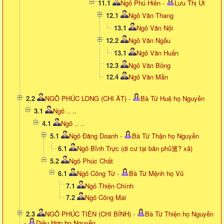
11.1
Ngô Phú Hiên
-
Lưu Thị Út
12.1
Ngô Văn Thang
13.1
Ngô Văn Nội
12.2
Ngô Văn Ngẫu
13.1
Ngô Văn Huấn
12.3
Ngô Văn Bồng
12.4
Ngô Văn Mẫn
2.2
NGÔ PHÚC LONG (CHI ÂT)
-
Bà Từ Huệ họ Nguyễn
3.1
Ngô .. ..
4.1
Ngô .. ..
5.1
Ngô Đăng Doanh
-
Bà Từ Thận họ Nguyễn
6.1
Ngô Bỉnh Trực (di cư tại bản phủ簠? xã)
5.2
Ngô Phúc Chất
6.1
Ngô Công Từ
-
Bà Từ Mệnh họ Vũ
7.1
Ngô Thiện Chính
7.2
Ngô Công Mai
2.3
NGÔ PHÚC TIÊN (CHI BÍNH)
-
Bà Từ Thiện họ Nguyễn
-
Diệu Hợp họ Nguyễn