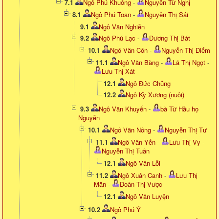
7.1
Ngô Phú Khuông
-
Nguyễn Từ Nghị
8.1
Ngô Phú Toan
-
Nguyễn Thị Sái
9.1
Ngô Văn Nghiễn
9.2
Ngô Phú Lạc
-
Dương Thị Bát
10.1
Ngô Văn Côn
-
Nguyễn Thị Điểm
11.1
Ngô Văn Bàng
-
Lã Thị Ngọt
-
Lưu Thị Xát
12.1
Ngô Đức Chủng
12.2
Ngô Kỳ Xương (nuôi)
9.3
Ngô Văn Khuyến
-
bà Từ Hầu họ
Nguyễn
10.1
Ngô Văn Nông
-
Nguyễn Thị Tư
11.1
Ngô Văn Yến
-
Lưu Thị Vy
-
Nguyễn Thị Tuân
12.1
Ngô Văn Lỗi
11.2
Ngô Xuân Canh
-
Lưu Thị
Mãn
-
Đoàn Thị Vược
12.1
Ngô Văn Luyện
10.2
Ngô Phú Ý