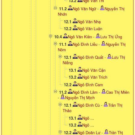
13.2
Ngô Văn Thi
11.2
Ngô Văn Ngữ
-
Nguyễn Thị
Nhớn
12.1
Ngô Văn Nhạ
12.2
Ngô Văn Luận
10.4
Ngô Văn Kiền
-
Lưu Thị Ứng
11.1
Ngô Đình Liễu
-
Nguyễn Thị
Nôm
12.1
Ngô Đình Quất
-
Lưu Thị
Niễng
13.1
Ngô Văn Cận
13.2
Ngô Văn Trích
12.2
Ngô Đình Cam
11.2
Ngô Đình Lâm
-
Cao Thị Miên
-
Nguyễn Thị Mịch
12.1
Ngô Đình Cù
-
Trần Thị
Thảo
13.1
Ngô ...
13.2
Ngô ...
12.2
Ngô Doãn Lư
-
Trần Thị