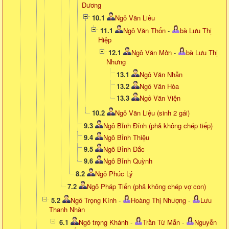
Dương
10.1
Ngô Văn Liêu
11.1
Ngô Văn Thổn
-
bà Lưu Thị
Hiệp
12.1
Ngô Văn Mởn
-
bà Lưu Thị
Nhưng
13.1
Ngô Văn Nhẫn
13.2
Ngô Văn Hòa
13.3
Ngô Văn Viện
10.2
Ngô Văn Liệu (sinh 2 gái)
9.3
Ngô Bỉnh Đính (phả không chép tiếp)
9.4
Ngô Bỉnh Thiệu
9.5
Ngô Bỉnh Đắc
9.6
Ngô Bỉnh Quỳnh
8.2
Ngô Phúc Lý
7.2
Ngô Pháp Tiến (phả không chép vợ con)
5.2
Ngô Trọng Kính
-
Hoàng Thị Nhượng
-
Lưu
Thanh Nhàn
6.1
Ngô trọng Khánh
-
Trần Từ Mẫn
-
Nguyễn