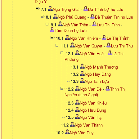
Diệu Ý
7.1
Ngô Trọng Giai
-
Bà Trinh Lợi họ Lưu
8.1
Ngô Phú Quang
-
Bà Thuần Tín họ Lưu
9.1
Ngô Văn Triện
-
Lưu Thị Tính
-
Tâm Đoan họ Lưu
10.1
Ngô Văn Khiêm
-
Lê Thị Thỉnh
11.1
Ngô Văn Quyết
-
Lưu Thị Thự
12.1
Ngô Văn Huề
-
Lã Thị
Phượng
13.1
Ngô Mạnh Thường
13.2
Ngô Huy Đăng
13.3
Ngô Tam Lựu
12.2
Ngô Văn Đề
-
Trịnh Thị
Nghiên (sinh 2 gái)
12.3
Ngô Văn Khiêu
12.4
Ngô Hữu Dụng
12.5
Ngô Văn Hạ
11.2
Ngô Văn Thành
10.2
Ngô Văn Duy