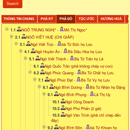
THÔNG TIN CHUNG
PHẢ KÝ
PHẢ ĐỒ
TỘC ƯỚC
HƯƠNG HOẢ
D
1.1
NGÔ TRUNG NGHỊ*
-
Mô Thị Ngọc*
2.1
NGÔ VIẾT HUỆ (CHI GIÁP)
3.1
Ngô Viết Trúc
-
bà Từ Đức họ Lưu
4.1
Ngô Huyền Ân
-
Bà Diệu Hòa họ Lưu
5.1
Ngô Viết Thành
-
Bà Từ Trấn họ Lã
6.1
Ngô Quốc Trân (phả không chép vợ con)
6.2
Ngô Phúc Quang
-
Bà Từ Chất họ Lưu
7.1
Ngô Phúc Đạt
-
Bà Từ Vy họ Lưu
8.1
Ngô Bỉnh Dương
-
Bà Từ Nhân họ Đặng
9.1
Ngô Bỉnh Phụng
-
Lã Thị Uy
10.1
Ngô Công Doanh
10.2
Ngô Phú Phấn (2 gái)
10.3
Ngô Văn Trình (phả chỉ chép đến
đây)
9.2
Ngô Bỉnh Đôn
-
bà Từ Khoan họ