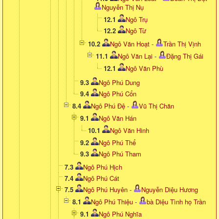
Nguyễn Thị Nụ
12.1
Ngô Trụ
12.2
Ngô Từ
10.2
Ngô Văn Hoạt
-
Trần Thị Vịnh
11.1
Ngô Văn Lại
-
Đặng Thị Gái
12.1
Ngô Văn Phù
9.3
Ngô Phú Dung
9.4
Ngô Phú Cổn
8.4
Ngô Phú Đệ
-
Vũ Thị Chăn
9.1
Ngô Văn Hán
10.1
Ngô Văn Hinh
9.2
Ngô Phú Thể
9.3
Ngô Phú Tham
7.3
Ngô Phú Hịch
7.4
Ngô Phú Cát
7.5
Ngô Phú Huyên
-
Nguyễn Diệu Hương
8.1
Ngô Phú Thiệu
-
bà Diệu Tình họ Trần
9.1
Ngô Phú Nghĩa