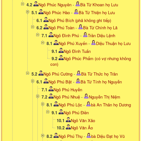
4.2
Ngô Phúc Nguyên
-
Bà Từ Khoan họ Lưu
5.1
Ngô Phúc Hào
-
Bà Từ Thiện họ Lưu
6.1
Ngô Phú Bích (phả không ghi tiếp)
6.2
Ngô Phú Toàn
-
Bà Từ Chính họ Lã
7.1
Ngô Đình Phú
-
Trần Diệu Lệnh
8.1
Ngô Phú Xuyến
-
Diệu Thuận họ Lưu
9.1
Ngô Đình Tuấn
9.2
Ngô Phúc Phẩm (có vợ nhưng không
con)
5.2
Ngô Phú Cường
-
Bà Từ Thức họ Trần
6.1
Ngô Phú Bật
-
Bà Từ Tính họ Nguyễn
7.1
Ngô Phú Huyễn
7.2
Ngô Phú Nhuệ
-
Nguyễn Thị Niệm
8.1
Ngô Phú Lộc
-
bà An Thân họ Dương
9.1
Ngô Phú Điền
10.1
Ngô Văn Xảo
10.2
Ngô Văn Ảo
8.2
Ngô Phú Thụ
-
bà Diệu Đạt họ Vũ