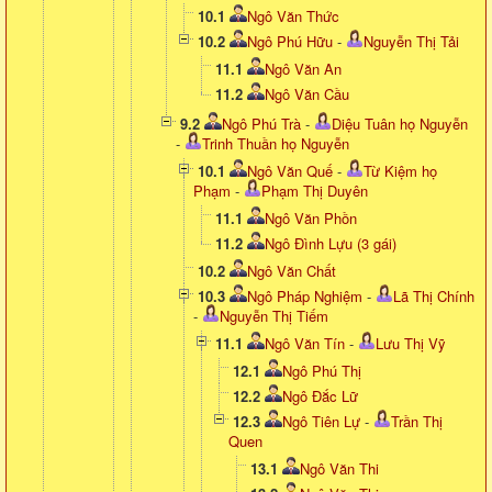
10.1
Ngô Văn Thức
10.2
Ngô Phú Hữu
-
Nguyễn Thị Tải
11.1
Ngô Văn An
11.2
Ngô Văn Cầu
9.2
Ngô Phú Trà
-
Diệu Tuân họ Nguyễn
-
Trinh Thuần họ Nguyễn
10.1
Ngô Văn Quế
-
Từ Kiệm họ
Phạm
-
Phạm Thị Duyên
11.1
Ngô Văn Phồn
11.2
Ngô Đình Lựu (3 gái)
10.2
Ngô Văn Chất
10.3
Ngô Pháp Nghiệm
-
Lã Thị Chính
-
Nguyễn Thị Tiếm
11.1
Ngô Văn Tín
-
Lưu Thị Vỹ
12.1
Ngô Phú Thị
12.2
Ngô Đắc Lữ
12.3
Ngô Tiên Lự
-
Trần Thị
Quen
13.1
Ngô Văn Thi