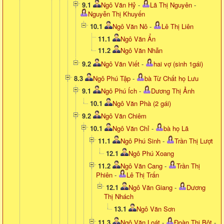
9.1
Ngô Văn Hỷ
-
Lã Thị Nguyên
-
Nguyễn Thị Khuyến
10.1
Ngô Văn Nô
-
Lê Thị Liên
11.1
Ngô Văn Ẩn
11.2
Ngô Văn Nhẫn
9.2
Ngô Văn Viết
-
hai vợ (sinh 1gái)
8.3
Ngô Phú Tập
-
bà Từ Chất họ Lưu
9.1
Ngô Phú Ích
-
Dương Thị Ảnh
10.1
Ngô Văn Phà (2 gái)
9.2
Ngô Văn Chiêm
10.1
Ngô Văn Chỉ
-
bà họ Lã
11.1
Ngô Phú Sinh
-
Trần Thị Lượt
12.1
Ngô Phú Xoang
11.2
Ngô Văn Cang
-
Trần Thị
Phiên
-
Lê Thị Trấn
12.1
Ngô Văn Giang
-
Dương
Thị Nhách
13.1
Ngô Văn Sơn
11.3
Ngô Văn Loát
-
Đoàn Thị Bột
-