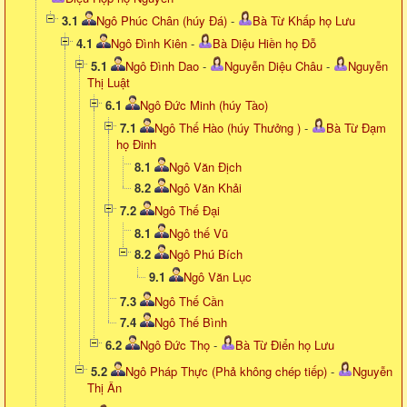
3.1
Ngô Phúc Chân (húy Đá)
-
Bà Từ Khấp họ Lưu
4.1
Ngô Đình Kiên
-
Bà Diệu Hiền họ Đỗ
5.1
Ngô Đình Dao
-
Nguyễn Diệu Châu
-
Nguyễn
Thị Luật
6.1
Ngô Đức Minh (húy Tào)
7.1
Ngô Thế Hào (húy Thưởng )
-
Bà Từ Đạm
họ Đinh
8.1
Ngô Văn Địch
8.2
Ngô Văn Khải
7.2
Ngô Thế Đại
8.1
Ngô thế Vũ
8.2
Ngô Phú Bích
9.1
Ngô Văn Lục
7.3
Ngô Thế Cần
7.4
Ngô Thế Bình
6.2
Ngô Đức Thọ
-
Bà Từ Điển họ Lưu
5.2
Ngô Pháp Thực (Phả không chép tiếp)
-
Nguyễn
Thị Ân