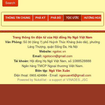
THÔNG TIN CHUNG
PHẢ KÝ
PHẢ ĐỒ
TỘC ƯỚC
HƯƠNG HOẢ
Trang thông tin điện tử của Hội đồng Họ Ngô Việt Nam
Văn Phòng:
Số 30 (tầng 7) phố Huỳnh Thúc Kháng (kéo dài), phường
Láng Thượng, quận Đống Đa, Hà Nội
Website:
ngotoc.vn
Email:
ngotocvn@gmail.com
Tài khoản:
Hội đồng Họ Ngô Việt Nam, số
1088528888
Ngân hàng
.
TMCP Ngoại thương Việt Nam
Biên tập
:
Ngô Văn Xuân
Điện thoại: 0903.424984 - Email:
ngoxuan45@gmail.com
Powered by
NukeViet
- a support of
VINADES.,JSC