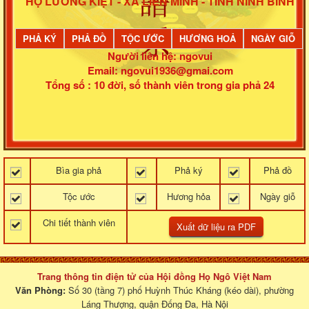
HỌ LƯƠNG KIỆT - XÃ LIÊN MINH - TỈNH NINH BÌNH
PHẢ KÝ
PHẢ ĐỒ
TỘC ƯỚC
HƯƠNG HOẢ
NGÀY GIỖ
Người liên hệ: ngovui
Email: ngovui1936@gmai.com
Tổng số : 10 đời, số thành viên trong gia phả 24
Bìa gia phả
Phả ký
Phả đồ
Tộc ước
Hương hỏa
Ngày giỗ
Chi tiết thành viên
Trang thông tin điện tử của Hội đồng Họ Ngô Việt Nam
Văn Phòng:
Số 30 (tầng 7) phố Huỳnh Thúc Kháng (kéo dài), phường
Láng Thượng, quận Đống Đa, Hà Nội