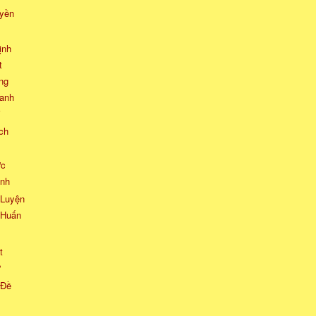
uyền
ịnh
t
ng
anh
i
ch
ức
nh
 Luyện
 Huấn
t
ự
 Đề