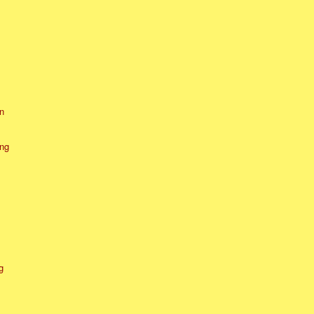
n
ng
g