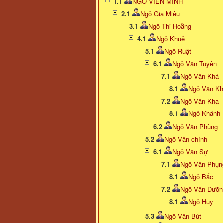
1.1
NGÔ VIÊN MINH
2.1
Ngô Gia Miêu
3.1
Ngô Thi Hoằng
4.1
Ngô Khuê
5.1
Ngô Ruật
6.1
Ngô Văn Tuyên
7.1
Ngô Văn Khá
8.1
Ngô Văn Kh
7.2
Ngô Văn Kha
8.1
Ngô Khánh
6.2
Ngô Văn Phùng
5.2
Ngô Văn chính
6.1
Ngô Văn Sự
7.1
Ngô Văn Phụn
8.1
Ngô Bắc
7.2
Ngô Văn Dưỡn
8.1
Ngô Huy
5.3
Ngô Văn Bút