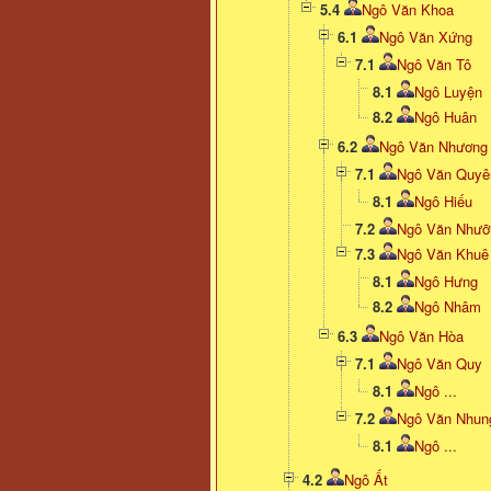
5.4
Ngô Văn Khoa
6.1
Ngô Văn Xứng
7.1
Ngô Văn Tô
8.1
Ngô Luyện
8.2
Ngô Huân
6.2
Ngô Văn Nhương
7.1
Ngô Văn Quyê
8.1
Ngô Hiếu
7.2
Ngô Văn Nhưỡ
7.3
Ngô Văn Khuê
8.1
Ngô Hưng
8.2
Ngô Nhâm
6.3
Ngô Văn Hòa
7.1
Ngô Văn Quy
8.1
Ngô ...
7.2
Ngô Văn Nhun
8.1
Ngô ...
4.2
Ngô Ất