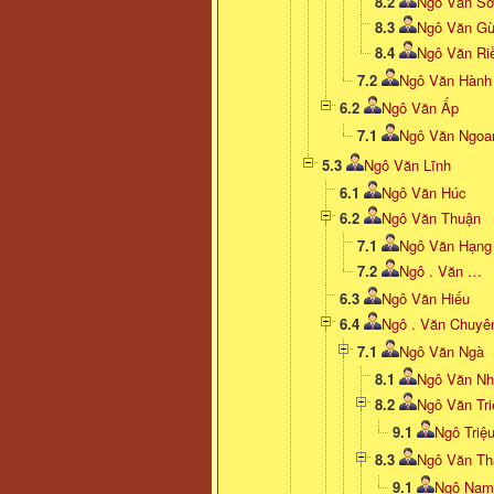
8.2
Ngô Văn Sơ
8.3
Ngô Văn G
8.4
Ngô Văn Ri
7.2
Ngô Văn Hành
6.2
Ngô Văn Ấp
7.1
Ngô Văn Ngoa
5.3
Ngô Văn Lĩnh
6.1
Ngô Văn Húc
6.2
Ngô Văn Thuận
7.1
Ngô Văn Hạng
7.2
Ngô . Văn …
6.3
Ngô Văn Hiếu
6.4
Ngô . Văn Chuyê
7.1
Ngô Văn Ngà
8.1
Ngô Văn Nh
8.2
Ngô Văn Tri
9.1
Ngô Triệ
8.3
Ngô Văn Th
9.1
Ngô Nam