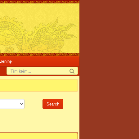
Liên hệ