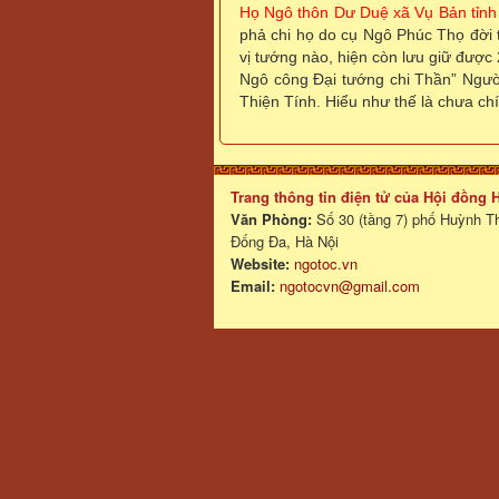
Họ Ngô thôn Dư Duệ xã Vụ Bản tỉnh
phả chi họ do cụ Ngô Phúc Thọ đời 
vị tướng nào, hiện còn lưu giữ được
Ngô công Đại tướng chi Thần” Người
Thiện Tính. Hiểu như thế là chưa ch
Trang thông tin điện tử của Hội đồng
Văn Phòng:
Số 30 (tầng 7) phố Huỳnh T
Đống Đa, Hà Nội
Website:
ngotoc.vn
Email:
ngotocvn@gmail.com