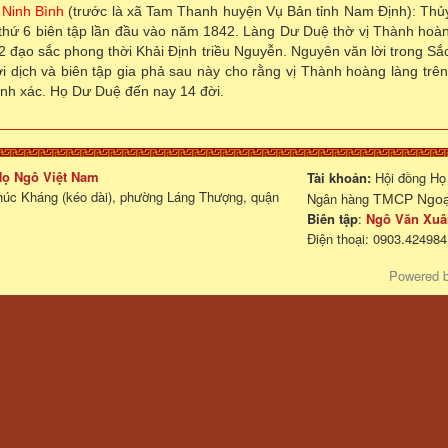
 Ninh Bình
(trước là xã Tam Thanh huyện Vụ Bản tỉnh Nam Định): Thủ
thứ 6 biên tập lần đầu vào năm 1842. Làng Dư Duệ thờ vị Thành hoà
 2 đạo sắc phong thời Khải Định triều Nguyễn. Nguyên văn lời trong Sắ
 dịch và biên tập gia phả sau này cho rằng vị Thành hoàng làng trên
ính xác. Họ Dư Duệ đến nay 14 đời.
 Họ Ngô Việt Nam
Tài khoản:
Hội đồng Họ
húc Kháng (kéo dài), phường Láng Thượng, quận
Ngân hàng
TMCP Ngoại
Biên tập
:
Ngô Văn Xuâ
Điện thoại: 0903.424984
Powered 