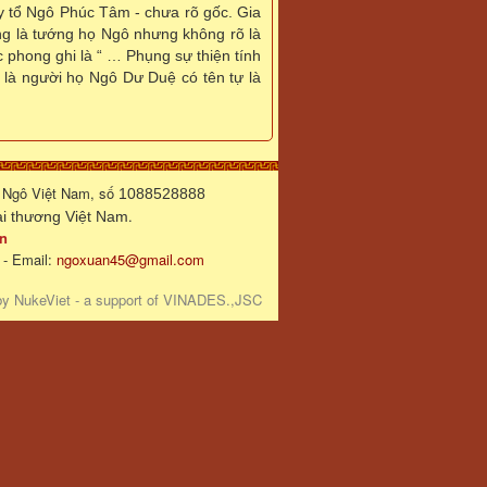
y tổ Ngô Phúc Tâm - chưa rõ gốc. Gia
ng là tướng họ Ngô nhưng không rõ là
c phong ghi là “ … Phụng sự thiện tính
 là người họ Ngô Dư Duệ có tên tự là
 Ngô Việt Nam, số
1088528888
.
 thương Việt Nam
n
 - Email:
ngoxuan45@gmail.com
by
NukeViet
- a support of
VINADES.,JSC