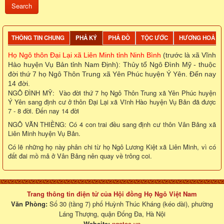
THÔNG TIN CHUNG
PHẢ KÝ
PHẢ ĐỒ
TỘC ƯỚC
HƯƠNG HOẢ
Họ Ngô thôn Đại Lại xã Liên Minh tỉnh Ninh Bình
(trước là xã Vĩnh
Hào huyện Vụ Bản tỉnh Nam Định): Thủy tổ Ngô Đình Mỹ - thuộc
đời thứ 7 họ Ngô Thôn Trung xã Yên Phúc huyện Ý Yên. Đến nay
14 đời.
NGÔ ĐÌNH MỸ: Vào đời thứ 7 họ Ngô Thôn Trung xã Yên Phúc huyện
Ý Yên sang định cư ở thôn Đại Lại xã Vĩnh Hào huyện Vụ Bản đã được
7 - 8 đời. Đến nay 14 đời
NGÔ VĂN THIỀNG: Có 4 con trai đều sang định cư thôn Vân Bảng xã
Liên Minh huyện Vụ Bản.
Có lẽ những họ này phân chi từ họ Ngô Lương Kiệt xã Liên Minh, vì có
đất đai mồ mả ở Vân Bảng nên quay về trông coi.
Trang thông tin điện tử của Hội đồng Họ Ngô Việt Nam
Văn Phòng:
Số 30 (tầng 7) phố Huỳnh Thúc Kháng (kéo dài), phường
Láng Thượng, quận Đống Đa, Hà Nội
Website:
ngotoc.vn