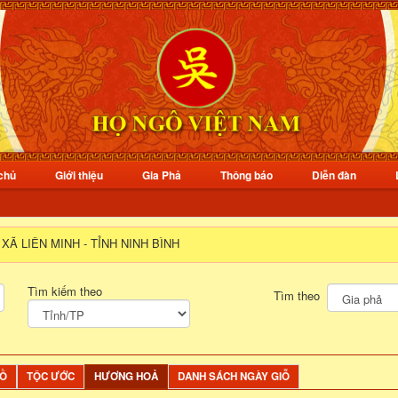
chủ
Giới thiệu
Gia Phả
Thông báo
Diễn đàn
- XÃ LIÊN MINH - TỈNH NINH BÌNH
Tìm kiếm theo
Tìm theo
ĐỒ
TỘC ƯỚC
HƯƠNG HOẢ
DANH SÁCH NGÀY GIỖ