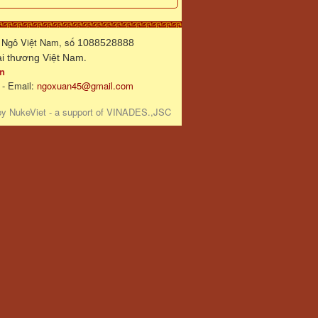
 Ngô Việt Nam, số
1088528888
.
 thương Việt Nam
n
 - Email:
ngoxuan45@gmail.com
by
NukeViet
- a support of
VINADES.,JSC