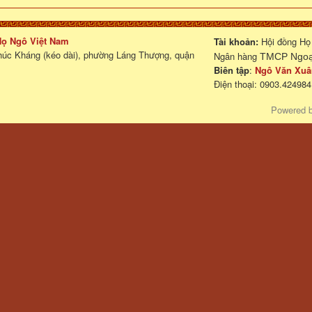
 Họ Ngô Việt Nam
Tài khoản:
Hội đồng Họ
húc Kháng (kéo dài), phường Láng Thượng, quận
Ngân hàng
TMCP Ngoại
Biên tập
:
Ngô Văn Xuâ
Điện thoại: 0903.424984
Powered 