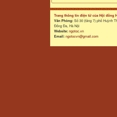
Trang thông tin điện tử của Hội đồng
Văn Phòng:
Số 30 (tầng 7) phố Huỳnh T
Đống Đa, Hà Nội
Website:
ngotoc.vn
Email:
ngotocvn@gmail.com