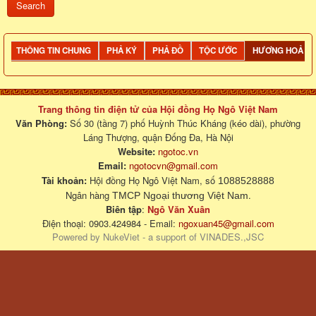
THÔNG TIN CHUNG
PHẢ KÝ
PHẢ ĐỒ
TỘC ƯỚC
HƯƠNG HOẢ
Trang thông tin điện tử của Hội đồng Họ Ngô Việt Nam
Văn Phòng:
Số 30 (tầng 7) phố Huỳnh Thúc Kháng (kéo dài), phường
Láng Thượng, quận Đống Đa, Hà Nội
Website:
ngotoc.vn
Email:
ngotocvn@gmail.com
Tài khoản:
Hội đồng Họ Ngô Việt Nam, số
1088528888
Ngân hàng
.
TMCP Ngoại thương Việt Nam
Biên tập
:
Ngô Văn Xuân
Điện thoại: 0903.424984 - Email:
ngoxuan45@gmail.com
Powered by
NukeViet
- a support of
VINADES.,JSC