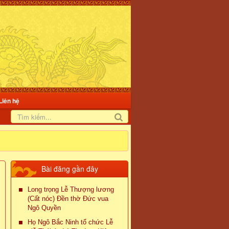
Liên hệ
Bài đăng gần đây
Long trọng Lễ Thượng lương
(Cất nóc) Đền thờ Đức vua
Ngô Quyền
Họ Ngô Bắc Ninh tổ chức Lễ