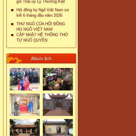
giỗ Thái úy Lý Thường Kiệt
Hội đồng họ Ngô Việt Nam sơ
kết 6 tháng đầu năm 2026
THƯ NGỎ CỦA HỘI ĐỒNG
HỌ NGÔ VIỆT NAM
CẬP NHẬT HỆ THỐNG THỜ
TỰ NGÔ QUYỀN
Album ảnh