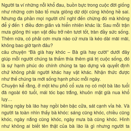
Người ta ví những nỗi khổ đau, buồn bực trong cuộc đời giống
như những cơn bão tố mưa giông dữ dội cũng không hề sai.
Nhưng đa phần mọi người chỉ nghĩ đến chừng đó mà không
để ý đến 1 điều đơn giản và hiển nhiên khác là: Sau mỗi trận
mưa giông thì vạn vật đều trở nên tươi tốt, tràn đầy sức sống.
Thêm nữa, có phải cơn mưa nào cứ mưa là kéo dài mãi mãi,
không bao giờ tạnh đâu?
câu chuyện “Bà già hay khóc – Bà già hay cười” dưới đây
giúp mỗi người chúng ta thấm thía thêm giá trị cuộc sống, đó
là sự hạnh phúc do chính chúng ta tạo dựng và quyết định
chứ không phải người khác hay vật khác. Nhận thức được
như thế chúng ta mới sống hạnh phúc mỗi ngày.
Chuyện kể rằng, ở một khu phố cổ xưa nọ có một bà lão tuổi
đã ngoài 60 tuổi, mái tóc bạc trắng, khuôn mặt già nua khổ
lụy…
Hàng ngày bà lão hay ngồi bên bậc cửa, sát cạnh vỉa hè. Và
người ta toàn nhìn thấy bà khóc: sáng cũng khóc, chiều cũng
khóc, ngày nắng cũng khóc, ngày mưa bà cũng khóc. Hình
như không ai biết tên thật của bà lão là gì nhưng người ta