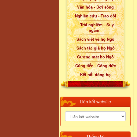
Văn hóa - Đời sống
Nghiên cứu - Trao đổi
Trải nghiệm - Suy
ngẫm
Sách viết về họ Ngô
Sách tác giả họ Ngô
Gương mặt họ Ngô
Cúng tiến - Công đức
Kết nối dòng họ
Liên kết website
Thống kê