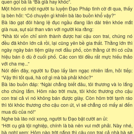
quen gọi bà là “Bà già hay khóc”.
Một hôm có một người tu luyện Đạo Pháp tình cờ đi qua, thấy
lạ bèn hỏi: “Có chuyện gì khiến bà lão buồn khổ vậy?”
Bà lão gạt đôi hàng lệ đục ngầu đang lăn dài trên khóe mắt
già nua, sụt sùi than vãn với người kia rằng:
“Nhà tôi vốn chỉ sinh thành được hai cậu con trai, chúng nó
đều đã khôn lớn cả rồi, lại cũng yên bề gia thất. Thằng lớn thì
ngày ngày bán tiệm giày nơi đầu phố, còn thằng út thì có cửa
hiệu bán ô dù ở cuối phố. Các con tôi đều rất mực hiếu thảo
với cha mẹ...”
Nói đến đây, người tu Đạo lấy làm ngạc nhiên lắm, hỏi tiếp:
“Vậy thì tốt quá, hà cớ gì mà bà phải khóc?”
Bà lão buồn đáp: “Ngài chẳng biết đâu, tôi thương và lo lắng
cho chúng lắm. Hôm nào trời mưa, tôi khóc thương cho cậu
con trai cả vì nó không bán được giày. Còn hôm trời tạnh ráo
thì tôi khóc thương cho cậu con út, vì sẽ chẳng có mấy ai đến
mua dù của nó!”
Nghe bà lão nói xong, người tu Đạo bật cười an ủi:
“Hỡi cụ già tội nghiệp, chính là bà nên vui mới phải. Này nhé,
bà nghĩ xem: Hôm nào trời nắng thì cậu con trai cả nhà bà sẽ