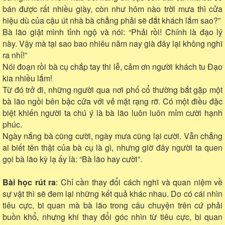
bán được rất nhiều giày, còn như hôm nào trời mưa thì cửa
hiệu dù của cậu út nhà bà chẳng phải sẽ đắt khách lắm sao?”
Bà lão giật mình tỉnh ngộ và nói: “Phải rồi! Chính là đạo lý
này. Vậy mà tại sao bao nhiêu năm nay già đây lại không nghĩ
ra nhỉ!”
Nói đoạn rồi bà cụ chắp tay thi lễ, cảm ơn người khách tu Đạo
kia nhiều lắm!
Từ đó trở đi, những người qua nơi phố cổ thường bắt gặp một
bà lão ngồi bên bậc cửa với vẻ mặt rạng rỡ. Có một điều đặc
biệt khiến người ta chú ý là bà lão luôn luôn mỉm cười hạnh
phúc.
Ngày nắng bà cũng cười, ngày mưa cũng lại cười. Vẫn chẳng
ai biết tên thật của bà cụ là gì, nhưng giờ đây người ta quen
gọi bà lão kỳ lạ ấy là: “Bà lão hay cười”.
Bài học rút ra
: Chỉ cần thay đổi cách nghĩ và quan niệm về
sự vật thì sẽ đem lại những kết quả khác nhau. Do có cái nhìn
tiêu cực, bi quan mà bà lão trong câu chuyện trên cứ phải
buồn khổ, nhưng khi thay đổi góc nhìn từ tiêu cực, bi quan