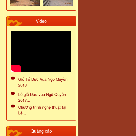
Video
Giỗ Tổ Đức Vua Ngô Quyền
2018
Lễ giỗ Đức vua Ngô Quyền
2017...
Chương trình nghệ thuật tại
Lễ...
Quảng cáo