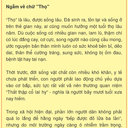
Ngẫm về chữ "Thọ"
“Thọ” là lâu, được sống lâu. Đã sinh ra, tồn tại và sống ở
trên thế gian này, ai cũng muốn hưởng một tuổi thọ lâu
năm. Dù cuộc sống có nhiều gian nan, lam lũ, thậm chí
có lúc đắng cay, cơ cực, song người nào cũng cầu mong,
ước nguyện bản thân mình luôn có sức khoẻ bền bỉ, dẻo
dai, thân thể cường tráng, sung sức, không bị ốm đau,
bệnh tật hay tai nạn.
Thời trước, đời sống vật chất còn nhiều khó khăn, y tế
chưa phát triển, con người phải lao động chủ yếu dựa
vào cơ bắp, sức lực rất vất vả nên thường quan niệm
“Thất thập cổ lai hy” - nghĩa là người bảy mươi tuổi xưa
nay hiếm.
Trong xã hội hiện đại, phần lớn người dân không phải
quá lo lắng để hằng ngày “bếp được đỏ lửa ba lần”,
nhưng do môi trường ngày càng ô nhiễm trầm trọng,