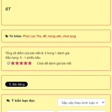
ST
Từ khóa:
Phúc Lộc Thọ
,
tết
,
mong ước
,
chúc tụng
Tổng số điểm của bài viết là: 5 trong 1 đánh giá
Xếp hạng:
5
-
1
phiếu bầu
Click để đánh giá bài viết
Ý kiến bạn đọc