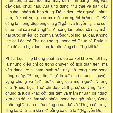
thần tiên, từ đầu tóc, mặt mày đến hình dáng trông vừa
đầy đặn, phúc hậu, vừa ung dung, thư thái và tràn đầy
tinh thần nhân ái, bao dung. Đó là điều ước nguyện thành
tâm, là khát vọng cao cả mà con người hướng tới. Đó
cũng là thông điệp ông cha gửi gắm và truyền lại cho con
cháu mai sau với ý nghĩa: Ai sống tâm phúc sẽ may mắn
hái được nhiều lộc thơm và hưởng tuổi thọ lâu dài. Không
thể có Lộc, có Thọ nếu sống không có Phúc, vì Phúc là
tiền đề cho Lộc đơm hoa, là nền tảng cho Thọ kết trái.
Phúc, Lộc, Thọ không phải là điều xa xôi khó với tới hay
là những điều chỉ có trong chuyện cổ tích thần tiên, mà
vẫn đang ươm mầm, sinh sôi, nảy nở trong cuộc sống
hằng ngày. “Phúc, Lộc, Thọ” là ước mơ chung, nguyện
vọng chung và “sở hữu” chung của mọi người. Nhưng
chữ “Phúc, Lộc, Thọ” chỉ đẹp và thật sự có ý nghĩa khi
chúng ta luôn khắc cốt, ghi tâm và thấm nhuần lời người
xưa căn dặn: “Làm việc phúc không bao giờ thừa”, “Sống
nhân nghĩa bao nhiêu cũng chưa đủ” và “Thiện căn ở tại
lòng ta/ Chữ tâm kia mới bằng ba chữ tài” (Nguyễn Du).