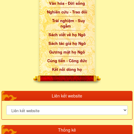
Văn hóa - Đời sống
Nghiên cứu - Trao đổi
Trải nghiệm - Suy
ngẫm
Sách viết về họ Ngô
Sách tác giả họ Ngô
Gương mặt họ Ngô
Cúng tiến - Công đức
Kết nối dòng họ
Liên kết website
Thống kê