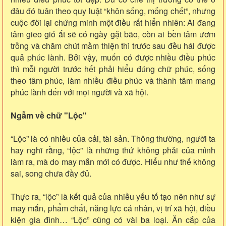
đâu đó tuân theo quy luật “khôn sống, mống chết”, nhưng
cuộc đời lại chứng minh một điều rất hiển nhiên: Ai đang
tâm gieo gió ắt sẽ có ngày gặt bão, còn ai bền tâm ươm
trồng và chăm chút mầm thiện thì trước sau đều hái được
quả phúc lành. Bởi vậy, muốn có được nhiều điều phúc
thì mỗi người trước hết phải hiểu đúng chữ phúc, sống
theo tâm phúc, làm nhiều điều phúc và thành tâm mang
phúc lành đến với mọi người và xã hội.
Ngẫm về chữ "Lộc"
“Lộc” là có nhiều của cải, tài sản. Thông thường, người ta
hay nghĩ rằng, “lộc” là những thứ không phải của mình
làm ra, mà do may mắn mới có được. Hiểu như thế không
sai, song chưa đầy đủ.
Thực ra, “lộc” là kết quả của nhiều yếu tố tạo nên như sự
may mắn, phẩm chất, năng lực cá nhân, vị trí xã hội, điều
kiện gia đình… “Lộc” cũng có vài ba loại. Ăn cắp của