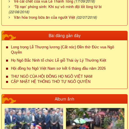
Về cái chết của vua Lê Thánh Tông
(17/09/2018)
‘Tệ nạn’ phóng sinh: Khi sự vô minh đội lốt lòng từ bi
(22/08/2018)
Văn hóa trong bữa ăn của người Việt
(02/07/2018)
Bài đăng gần đây
Long trọng Lễ Thượng lương (Cất nóc) Đền thờ Đức vua Ngô
Quyền
Họ Ngô Bắc Ninh tổ chức Lễ giỗ Thái úy Lý Thường Kiệt
Hội đồng họ Ngô Việt Nam sơ kết 6 tháng đầu năm 2026
THƯ NGỎ CỦA HỘI ĐỒNG HỌ NGÔ VIỆT NAM
CẬP NHẬT HỆ THỐNG THỜ TỰ NGÔ QUYỀN
Album ảnh