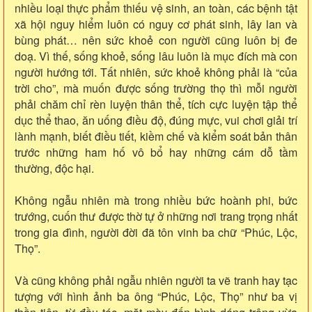
nhiều loại thực phẩm thiếu vệ sinh, an toàn, các bệnh tật
xã hội nguy hiểm luôn có nguy cơ phát sinh, lây lan và
bùng phát… nên sức khoẻ con người cũng luôn bị đe
doạ. Vì thế, sống khoẻ, sống lâu luôn là mục đích mà con
người hướng tới. Tất nhiên, sức khoẻ không phải là “của
trời cho”, mà muốn được sống trường thọ thì mỗi người
phải chăm chỉ rèn luyện thân thể, tích cực luyện tập thể
dục thể thao, ăn uống điều độ, đúng mực, vui chơi giải trí
lành mạnh, biết điều tiết, kiềm chế và kiểm soát bản thân
trước những ham hố vô bổ hay những cám dỗ tầm
thường, độc hại.
Không ngẫu nhiên mà trong nhiều bức hoành phi, bức
trướng, cuốn thư được thờ tự ở những nơi trang trọng nhất
trong gia đình, người đời đã tôn vinh ba chữ “Phúc, Lộc,
Thọ”.
Và cũng không phải ngẫu nhiên người ta vẽ tranh hay tạc
tượng với hình ảnh ba ông “Phúc, Lộc, Thọ” như ba vị