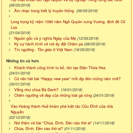
(26/03/2019)
Âm nhạc trong triết lý truyền thống
(06/05/2019)
Long trọng kỷ niệm 1080 năm Ngô Quyền xưng Vương, định đô Cổ
Loa
(21/04/2019)
Nguồn gốc và ý nghĩa Ngày của Mẹ
(12/05/2019)
Ký sự hành trình về nơi ấy đất Chăm pa
(08/05/2019)
Tín ngưỡng - Tôn giáo ở Việt Nam
(16/05/2019)
Những tin cũ hơn
Khánh thành công trình tu bổ, tôn tạo Điện Thừa Hoa
(24/01/2019)
Có nên hát bài “Happy new year” mỗi dịp đón mừng năm mới?
(30/01/2019)
Vắng như chùa Bà Đanh?
(16/01/2019)
Chêm ngưỡng vẻ đẹp của những loài gà rừng
(24/01/2019)
Vào Hoàng thành Huế khám phá kiệt tác Cửu Đỉnh của nhà
Nguyễn
(22/12/2018)
Nói thêm về bài "Chùa, Đình, Đền nào thờ ai"
(14/11/2018)
Chùa, Đình, Đền nào thờ ai?
(01/11/2018)