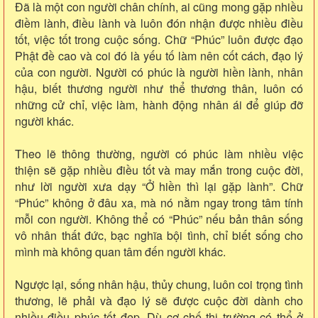
Đã là một con người chân chính, ai cũng mong gặp nhiều
điềm lành, điều lành và luôn đón nhận được nhiều điều
tốt, việc tốt trong cuộc sống. Chữ “Phúc” luôn được đạo
Phật đề cao và coi đó là yếu tố làm nên cốt cách, đạo lý
của con người. Người có phúc là người hiền lành, nhân
hậu, biết thương người như thể thương thân, luôn có
những cử chỉ, việc làm, hành động nhân ái để giúp đỡ
người khác.
Theo lẽ thông thường, người có phúc làm nhiều việc
thiện sẽ gặp nhiều điều tốt và may mắn trong cuộc đời,
như lời người xưa dạy “Ở hiền thì lại gặp lành”. Chữ
“Phúc” không ở đâu xa, mà nó nằm ngay trong tâm tính
mỗi con người. Không thể có “Phúc” nếu bản thân sống
vô nhân thất đức, bạc nghĩa bội tình, chỉ biết sống cho
mình mà không quan tâm đến người khác.
Ngược lại, sống nhân hậu, thủy chung, luôn coi trọng tình
thương, lẽ phải và đạo lý sẽ được cuộc đời dành cho
nhiều điều phúc tốt đẹp. Dù cơ chế thị trường có thể ở