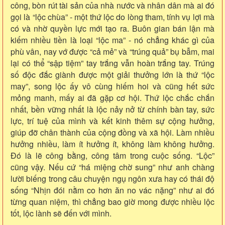
công, bòn rút tài sản của nhà nước và nhân dân mà ai đó
gọi là “lộc chùa” - một thứ lộc do lòng tham, tính vụ lợi mà
có và nhờ quyền lực mới tạo ra. Buôn gian bán lận mà
kiếm nhiều tiền là loại “lộc ma” - nó chẳng khác gì của
phù vân, nay vớ được “cả mẻ” và “trúng quả” bụ bẫm, mai
lại có thể “sập tiệm” tay trắng vẫn hoàn trắng tay. Trúng
số độc đắc giành được một giải thưởng lớn là thứ “lộc
may”, song lộc ấy vô cùng hiếm hoi và cũng hết sức
mỏng manh, mấy ai đã gặp cơ hội. Thứ lộc chắc chắn
nhất, bền vững nhất là lộc nảy nở từ chính bàn tay, sức
lực, trí tuệ của mình và kết kinh thêm sự cộng hưởng,
giúp đỡ chân thành của cộng đồng và xã hội. Làm nhiều
hưởng nhiều, làm ít hưởng ít, không làm không hưởng.
Đó là lẽ công bằng, công tâm trong cuộc sống. “Lộc”
cũng vậy. Nếu cứ “há miệng chờ sung” như anh chàng
lười biếng trong câu chuyện ngụ ngôn xưa hay có thái độ
sống “Nhịn đói nằm co hơn ăn no vác nặng” như ai đó
từng quan niệm, thì chẳng bao giờ mong được nhiều lộc
tốt, lộc lành sẽ đến với mình.