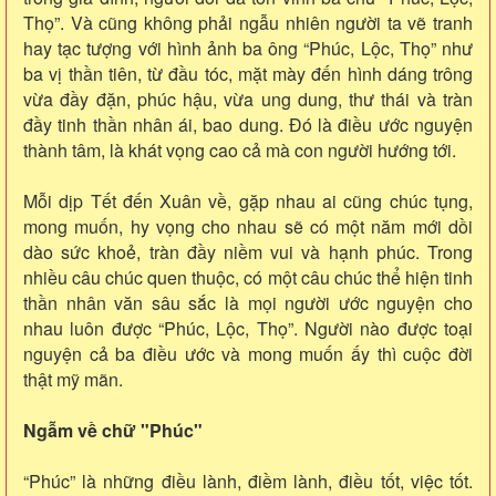
Thọ”. Và cũng không phải ngẫu nhiên người ta vẽ tranh
hay tạc tượng với hình ảnh ba ông “Phúc, Lộc, Thọ” như
ba vị thần tiên, từ đầu tóc, mặt mày đến hình dáng trông
vừa đầy đặn, phúc hậu, vừa ung dung, thư thái và tràn
đầy tinh thần nhân ái, bao dung. Đó là điều ước nguyện
thành tâm, là khát vọng cao cả mà con người hướng tới.
Mỗi dịp Tết đến Xuân về, gặp nhau ai cũng chúc tụng,
mong muốn, hy vọng cho nhau sẽ có một năm mới dồi
dào sức khoẻ, tràn đầy niềm vui và hạnh phúc. Trong
nhiều câu chúc quen thuộc, có một câu chúc thể hiện tinh
thần nhân văn sâu sắc là mọi người ước nguyện cho
nhau luôn được “Phúc, Lộc, Thọ”. Người nào được toại
nguyện cả ba điều ước và mong muốn ấy thì cuộc đời
thật mỹ mãn.
Ngẫm về chữ "Phúc"
“Phúc” là những điều lành, điềm lành, điều tốt, việc tốt.