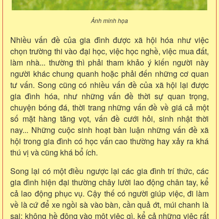
Ảnh minh họa
Nhiều vấn đề của gia đình được xã hội hóa như việc
chọn trường thi vào đại học, việc học nghề, việc mua đất,
làm nhà... thường thì phải tham khảo ý kiến người này
người khác chung quanh hoặc phải đến những cơ quan
tư vấn. Song cũng có nhiều vấn đề của xã hội lại được
gia đình hóa, như những vấn đề thời sự quan trọng,
chuyện bóng đá, thời trang những vấn đề về giá cả một
số mặt hàng tăng vọt, vấn đề cưới hỏi, sinh nhật thời
nay... Những cuộc sinh hoạt bàn luận những vấn đề xã
hội trong gia đình có học vấn cao thường hay xảy ra khá
thú vị và cũng khá bổ ích.
Song lại có một điều ngược lại các gia đình trí thức, các
gia đình hiện đại thường chây lười lao động chân tay, kể
cả lao động phục vụ. Cậy thế có người giúp việc, đi làm
về là cứ để xe ngồi sà vào bàn, cần quả ớt, múi chanh là
sai; không hề động vào một việc gì, kể cả những việc rất