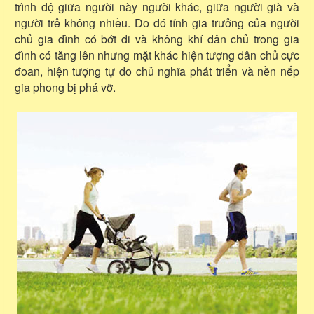
trình độ giữa người này người khác, giữa người già và
người trẻ không nhiều. Do đó tính gia trưởng của người
chủ gia đình có bớt đi và không khí dân chủ trong gia
đình có tăng lên nhưng mặt khác hiện tượng dân chủ cực
đoan, hiện tượng tự do chủ nghĩa phát triển và nền nếp
gia phong bị phá vỡ.