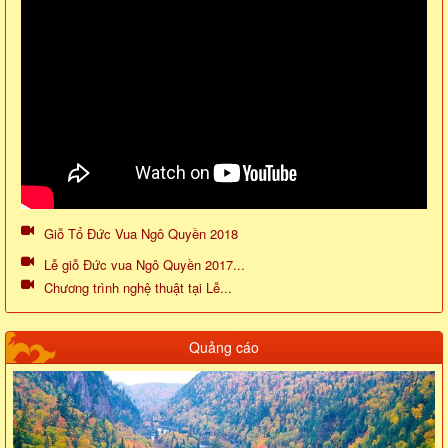
Giỗ Tổ Đức Vua Ngô Quyền 2018
Lễ giỗ Đức vua Ngô Quyền 2017...
Chương trình nghệ thuật tại Lễ...
Quảng cáo