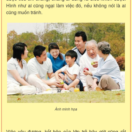
Hình như ai cũng ngại làm việc đó, nếu không nói là ai
cũng muốn tránh.
Ảnh minh họa
Việc yêu đương, kết hôn của lớp trẻ bây giờ cũng rất