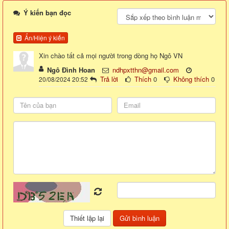
Ý kiến bạn đọc
Ẩn/Hiện ý kiến
Xin chào tất cả mọi người trong dòng họ Ngô VN
Ngô Đình Hoan
ndhpxtthn@gmail.com
Trả lời
Thích
0
Không thích
0
20/08/2024 20:52