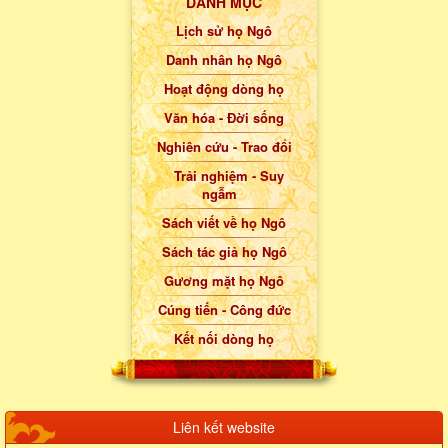
DANH MỤC
Lịch sử họ Ngô
Danh nhân họ Ngô
Hoạt động dòng họ
Văn hóa - Đời sống
Nghiên cứu - Trao đổi
Trải nghiệm - Suy
ngẫm
Sách viết về họ Ngô
Sách tác giả họ Ngô
Gương mặt họ Ngô
Cúng tiến - Công đức
Kết nối dòng họ
Liên kết website