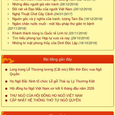
Những điều người già nên tránh
(26/12/2016)
Đôi nét về Đạo Mẫu của người Việt Nam
(20/12/2016)
Nghệ Thuật Chơi Cây Cảnh
(04/01/2017)
Nguồn gốc và ý nghĩa của tranh, tượng Tam Đa
(16/12/2016)
Ngâm chân nước muối - một liệu pháp thư giãn trị bệnh
(22/11/2016)
Khánh thành trùng tu Quốc tế Linh từ
(03/11/2016)
Tìm hiểu phong tục Hợp tự xưa và nay
(29/10/2016)
Những bí mật phong thủy của Dinh Độc Lập
(16/10/2016)
Bài đăng gần đây
Long trọng Lễ Thượng lương (Cất nóc) Đền thờ Đức vua Ngô
Quyền
Họ Ngô Bắc Ninh tổ chức Lễ giỗ Thái úy Lý Thường Kiệt
Hội đồng họ Ngô Việt Nam sơ kết 6 tháng đầu năm 2026
THƯ NGỎ CỦA HỘI ĐỒNG HỌ NGÔ VIỆT NAM
CẬP NHẬT HỆ THỐNG THỜ TỰ NGÔ QUYỀN