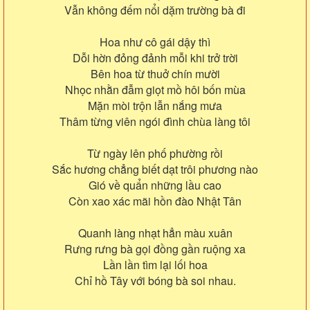
Vẫn không đếm nổi dặm trường bà đi
Hoa như cô gái dậy thì
Dỗi hờn đỏng đảnh mỗi khi trở trời
Bên hoa từ thuở chín mười
Nhọc nhằn đẫm giọt mồ hôi bốn mùa
Mặn mòi trộn lẫn nắng mưa
Thâm từng viên ngói đình chùa làng tôi
Từ ngày lên phố phường rồi
Sắc hương chẳng biết dạt trôi phương nào
Gió về quẩn những lầu cao
Còn xao xác mãi hồn đào Nhật Tân
Quanh làng nhạt hẳn màu xuân
Rưng rưng bà gọi đồng gần ruộng xa
Lần lần tìm lại lối hoa
Chỉ hồ Tây với bóng bà soi nhau.