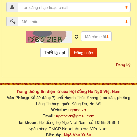
Đăng nhập
Đăng ký
Trang thông tin điện tử của Hội đồng Họ Ngô Việt Nam
Văn Phòng:
Số 30 (tầng 7) phố Huỳnh Thúc Kháng (kéo dài), phường
Láng Thượng, quận Đống Đa, Hà Nội
Website:
ngotoc.vn
Email:
ngotocvn@gmail.com
Tài khoản:
Hội đồng Họ Ngô Việt Nam, số
1088528888
Ngân hàng
.
TMCP Ngoại thương Việt Nam
Biên tập
:
Ngô Văn Xuân