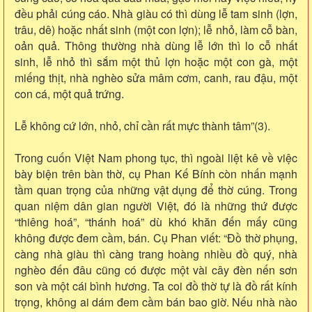
đều phải cúng cáo. Nhà giàu có thì dùng lễ tam sinh (lợn,
trâu, dê) hoặc nhất sinh (một con lợn); lễ nhỏ, làm cỗ bàn,
oản quả. Thông thường nhà dùng lễ lớn thì lo cỗ nhất
sinh, lễ nhỏ thì sắm một thủ lợn hoặc một con gà, một
miếng thịt, nhà nghèo sửa mâm cơm, canh, rau đậu, một
con cá, một quả trứng.
Lễ không cứ lớn, nhỏ, chỉ cần rất mực thành tâm”(3).
Trong cuốn Việt Nam phong tục, thì ngoài liệt kê về việc
bày biện trên bàn thờ, cụ Phan Kế Bính còn nhấn mạnh
tầm quan trọng của những vật dụng để thờ cúng. Trong
quan niệm dân gian người Việt, đó là những thứ được
“thiêng hoá”, “thánh hoá” dù khó khăn đến mấy cũng
không được đem cầm, bán. Cụ Phan viết: “Đồ thờ phụng,
càng nhà giàu thì càng trang hoàng nhiều đồ quý, nhà
nghèo đến đâu cũng có được một vài cây đèn nến sơn
son và một cái bình hương. Ta coi đồ thờ tự là đồ rất kính
trọng, không ai dám đem cầm bán bao giờ. Nếu nhà nào