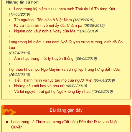
Những tin cũ hơn
Long trọng kỷ niệm 1.000 năm sinh Thái úy Lý Thường Kiệt
(17/05/2019)
Tín ngưỡng - Tôn giáo ở Việt Nam
(16/05/2019)
Ký sự hành trình về nơi ấy đất Chăm pa
(08/05/2019)
Nguồn gốc và ý nghĩa Ngày của Mẹ
(12/05/2019)
Long trọng kỷ niệm 1080 năm Ngô Quyền xưng Vương, định đô Cổ
Loa
(21/04/2019)
Âm nhạc trong triết lý truyền thống
(06/05/2019)
Hội thảo khoa học Ngô Quyền và sự nghiệp Trung hưng đất nước
(26/03/2019)
Tiết Thanh minh và tục tảo mộ của người Việt
(05/04/2019)
Những câu nói hay về phụ nữ
(08/03/2019)
Về lời nguyền trai gái họ Ngô không lấy nhau
(12/02/2019)
Bài đăng gần đây
Long trọng Lễ Thượng lương (Cất nóc) Đền thờ Đức vua Ngô
Quyền