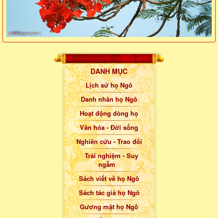
DANH MỤC
Lịch sử họ Ngô
Danh nhân họ Ngô
Hoạt động dòng họ
Văn hóa - Đời sống
Nghiên cứu - Trao đổi
Trải nghiệm - Suy
ngẫm
Sách viết về họ Ngô
Sách tác giả họ Ngô
Gương mặt họ Ngô