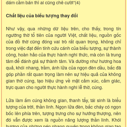
dám cầm bán thì ai cũng chê cười”(4)
Chất liệu của biểu tượng thay đổi
Như vậy, qua những dữ liệu trên, cho thấy, trong tín
ngưỡng thờ tổ tiên của người Việt, chất liệu, nguồn gốc
của đồ thờ cũng đóng vai trò rất quan trọng, không chỉ
trong việc đạt đến tính cứu cánh của biểu tượng, sự thành
công, hoàn hảo của thực hành nghi thức, mà còn là trung
tâm để đánh giá sự thành tâm. Và dường như hương hoa
quả, khói nhang, trầm, ánh lửa của ngọn đèn dầu, bấc đã
góp phần rất quan trọng làm nên sự hiệu quả của không
gian thờ cúng, tạo hiệu ứng về mặt cảm xúc, cảm giác,
trực quan cho người thực hành nghi lễ thờ, cúng.
Lửa làm ấm cúng không gian, thanh tẩy, tái sinh là biểu
tượng của trời, thần linh. Ngọn lửa đèn, bấc cháy có ngọn
bốc lên phía trên, tượng trưng cho sự hướng thượng, nên
đó vẫn được xem là nguồn năng lượng thần linh. Khói
hương của những nén nhang quyện trong không gian tạo