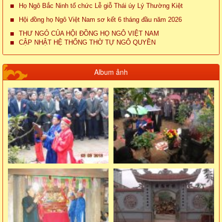
Họ Ngô Bắc Ninh tổ chức Lễ giỗ Thái úy Lý Thường Kiệt
Hội đồng họ Ngô Việt Nam sơ kết 6 tháng đầu năm 2026
THƯ NGỎ CỦA HỘI ĐỒNG HỌ NGÔ VIỆT NAM
CẬP NHẬT HỆ THỐNG THỜ TỰ NGÔ QUYỀN
Album ảnh