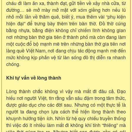
cháu đi làm ăn xa, thành đạt, gửi tiền về xây nhà cửa, từ
đường… sẽ mở mày mở mặt với xóm giềng hơn nếu lũ
nhỏ mỗi lần về thăm quê, biết ý, mua thêm vài “phụ kiện
hiện đại” để trưng bày thêm trên bàn thờ. Đồ thờ cúng
bằng nhựa, bằng điện không chỉ chiếm lĩnh không gian
nơi những bàn thờ gia tiên ở thành phố mà còn đang làm
một cuộc đổ bộ mạnh mẽ trên những bàn thờ gia tiên nơi
làng quê Việt Nam, nơi đang chịu tác động mạnh mẽ đến
mức không kịp phản vệ từ làn sóng đô thị diễn ra nhanh
chóng.
Khi tự vấn về lòng thành
Lòng thành chắc không vì vậy mà mất đi đâu cả. Đạo
hiếu nơi người Việt, tin rằng vẫn sâu đậm trong tâm thức,
được giáo dục cho các đời sau. Nhưng có một thực tế là
người ta đang chọn lựa cách thể hiện lòng thành theo
khuynh hướng tiện ích. Nhìn từ hệ quy chiếu truyền thống
thì việc đó ít nhiều làm mất đi không khí tính “thiêng” mà
việc thờ cúng tạo ra. Nhưng biết sao được, cần có cái