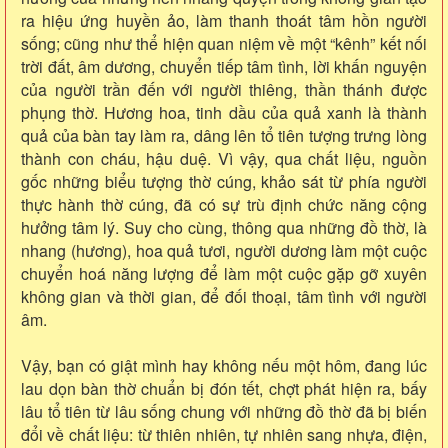
ra hiệu ứng huyền ảo, làm thanh thoát tâm hồn người
sống; cũng như thể hiện quan niệm về một “kênh” kết nối
trời đất, âm dương, chuyển tiếp tâm tình, lời khấn nguyện
của người trần đến với người thiêng, thần thánh được
phụng thờ. Hương hoa, tinh dầu của quả xanh là thành
quả của bàn tay làm ra, dâng lên tổ tiên tượng trưng lòng
thành con cháu, hậu duệ. Vì vậy, qua chất liệu, nguồn
gốc những biểu tượng thờ cúng, khảo sát từ phía người
thực hành thờ cúng, đã có sự trù định chức năng cộng
hưởng tâm lý. Suy cho cùng, thông qua những đồ thờ, là
nhang (hương), hoa quả tươi, người dương làm một cuộc
chuyển hoá năng lượng để làm một cuộc gặp gỡ xuyên
không gian và thời gian, để đối thoại, tâm tình với người
âm.
Vậy, bạn có giật mình hay không nếu một hôm, đang lúc
lau dọn bàn thờ chuẩn bị đón tết, chợt phát hiện ra, bấy
lâu tổ tiên từ lâu sống chung với những đồ thờ đã bị biến
đổi về chất liệu: từ thiên nhiên, tự nhiên sang nhựa, điện,