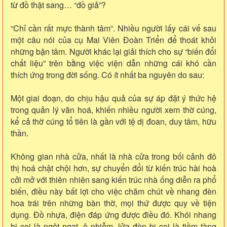
từ đồ thật sang… “đồ giả”?
“Chỉ cần rất mực thành tâm”. Nhiều người lấy cái vế sau
một câu nói của cụ Mai Viên Đoàn Triển để thoát khỏi
những bận tâm. Người khác lại giải thích cho sự “biến đổi
chất liệu” trên bằng việc viện dẫn những cái khó cần
thích ứng trong đời sống. Có ít nhất ba nguyên do sau:
Một giai đoạn, do chịu hậu quả của sự áp đặt ý thức hệ
trong quản lý văn hoá, khiến nhiều người xem thờ cúng,
kể cả thờ cúng tổ tiên là gần với tệ dị đoan, duy tâm, hữu
thần.
Không gian nhà cửa, nhất là nhà cửa trong bối cảnh đô
thị hoá chật chội hơn, sự chuyển đổi từ kiến trúc hài hoà
cởi mở với thiên nhiên sang kiến trúc nhà ống diễn ra phổ
biến, điều này bất lợi cho việc chăm chút về nhang đèn
hoa trái trên những bàn thờ, mọi thứ được quy về tiện
dụng. Đồ nhựa, điện đáp ứng được điều đó. Khói nhang
bị coi là ngột ngạt, ô nhiễm, lửa đèn bị coi là tiềm tàng