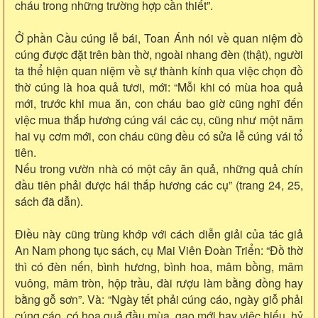
cháu trong những trường hợp cần thiết”.
Ở phần Cầu cúng lễ bái, Toan Ánh nói về quan niệm đồ
cúng được đặt trên bàn thờ, ngoài nhang đèn (thật), người
ta thể hiện quan niệm về sự thành kính qua việc chọn đồ
thờ cúng là hoa quả tươi, mới: “Mỗi khi có mùa hoa quả
mới, trước khi mua ăn, con cháu bao giờ cũng nghĩ đến
việc mua thắp hương cúng vái các cụ, cũng như một năm
hai vụ cơm mới, con cháu cũng đều có sửa lễ cúng vái tổ
tiên.
Nếu trong vườn nhà có một cây ăn quả, những quả chín
đầu tiên phải được hái thắp hương các cụ” (trang 24, 25,
sách đã dẫn).
Điều này cũng trùng khớp với cách diễn giải của tác giả
An Nam phong tục sách, cụ Mai Viên Đoàn Triển: “Đồ thờ
thì có đèn nến, bình hương, bình hoa, mâm bồng, mâm
vuông, mâm tròn, hộp trầu, đài rượu làm bằng đồng hay
bằng gỗ sơn”. Và: “Ngày tết phải cúng cáo, ngày giỗ phải
cúng cáo, có hoa quả đầu mùa, gạo mới hay việc hiếu, hỷ