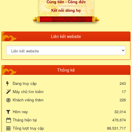
Cúng tiến - Công đức
Kết nối dòng họ
Liên kết website
Thống kê
Đang truy cập
243
Máy chủ tìm kiếm
17
Khách viếng thăm
226
32,014
Hôm nay
Tháng hiện tại
476,674
Tổng lượt truy cập
88,531,717