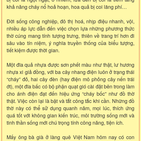
khả năng cháy nổ hoả hoạn, hoa quả bị coi lãng phí…
Đời sống công nghiệp, đô thị hoá, nhịp điệu nhanh, vội,
nhiều áp lực dẫn đến việc chọn lựa những phương thức
thờ cúng mang tính tượng trưng, thiên về trang trí hơn đi
sâu vào tín niệm, ý nghĩa truyền thống của biểu tượng,
tiết kiệm được thời gian.
Một đĩa quả nhựa được sơn phết màu như thật, lư hương
nhựa xi giả đồng, với ba cây nhang điện luôn ở trạng thái
“cháy” đỏ, hai cây đèn (hay điện mô phỏng cây nến trái
ớt), một đĩa bấc có bộ phận quạt gió cài đặt bên trong làm
cho ánh điện đạt đến hiệu ứng “cháy bốc” như đồ thờ
thật. Việc còn lại là bật và tắt công tắc khi cần. Những đồ
thờ này có thể sử dụng quanh năm, mọi lúc, thích ứng
quá tốt với không gian kiến trúc, môi trường sống mới và
tinh thần sống mới chú trọng tính công năng, tiện ích.
Mấy ông bà già ở làng quê Việt Nam hôm nay có con