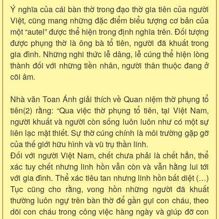
Ý nghĩa của cái bàn thờ trong đạo thờ gia tiên của người
Việt, cũng mang những đặc điểm biểu tượng cơ bản của
một “autel” được thể hiện trong định nghĩa trên. Đối tượng
được phụng thờ là ông bà tổ tiên, người đã khuất trong
gia đình. Những nghi thức lễ dâng, lễ cúng thể hiện lòng
thành đối với những tiền nhân, người thân thuộc đang ở
cõi âm.
Nhà văn Toan Ánh giải thích về Quan niệm thờ phụng tổ
tiên(2) rằng: “Qua việc thờ phụng tổ tiên, tại Việt Nam,
người khuất và người còn sống luôn luôn như có một sự
liên lạc mật thiết. Sự thờ cúng chính là môi trường gặp gỡ
của thế giới hữu hình và vũ trụ thần linh.
Đối với người Việt Nam, chết chưa phải là chết hẳn, thể
xác tuy chết nhưng linh hồn vẫn còn và vẫn hằng lui tới
với gia đình. Thể xác tiêu tan nhưng linh hồn bất diệt (…)
Tục cũng cho rằng, vong hồn những người đã khuất
thường luôn ngự trên bàn thờ để gần gụi con cháu, theo
dõi con cháu trong công việc hàng ngày và giúp đỡ con