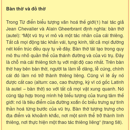
Bàn thờ và đồ thờ
Trong Từ điển biểu tượng văn hoá thế giới(1) hai tác giả
Jean Chevalier và Alain Gheerbrant định nghĩa: bàn thờ
(autel): “Một vũ trụ vi mô và một tác nhân của cái thiêng.
Tất cả mọi động tác khấn vái, tụng kinh, tất cả mọi đường
nét kiến trúc đều quy tụ về đây. Bàn thờ tái tạo trong quy
mô thu nhỏ quần thể của thánh đường và của vũ trụ. Đây
là chỗ mà cái thiêng tích tụ với mật độ cao nhất. Trên bàn
thờ hay bên bàn thờ, người ta làm lễ dâng, lễ cúng, chính
cái đó làm nó trở thành thiêng liêng. Cũng vì lẽ ấy nó
được cất cao (altum: cao, cao thượng, kỳ vĩ có gốc Latinh
là autel – bàn thờ) so với tất cả mọi vật xung quanh. Nó
cũng tập hợp trong mình hệ biểu tượng của trung tâm thế
giới: nó là tiêu điểm của đường xoắn ốc biểu trưng sự tinh
thần hoá từng bước của vũ trụ. Bàn thờ tượng trưng cho
địa điểm và khoảnh khắc, nơi một sinh thể trở thành linh
thiêng, nơi thực hiện một thao tác thiêng liêng” (trang 58).