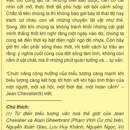
nhìn cởi mở, thức thời để phù hợp với bối cảnh sống.
Chắc tổ tiên chúng ta thì không bao giờ bày tỏ thái độ hay
trách cứ cháu con về những chuyện lặt vặt như thế.
Song, đôi khi chúng ta không tránh khỏi những cái giật
mình thảng thốt khi nghĩ rằng một ngày nào đó, chúng ta
cũng sẽ đến thời kỳ bật điện ngồi ngó đồ nhựa. Còn bây
giờ thì vẫn phải sống theo thời, rồi biết cách tự trấn an
rằng: ý nghĩa cuối cùng của đời sống tâm linh, không còn
nằm ở vật chất, mà ở những phút quán tưởng và… tự vấn.
“Chức năng cộng hưởng của biểu tượng càng mạnh khi
biểu tượng càng kết hợp tốt hơn với khí hậu tinh thần của
một người, một xã hội, một thời đại, một hoàn cảnh” –
Jean Chevalier(5) viết.
————————————
Chú thích:
(1) Từ điển biểu tượng văn hoá thế giới của Jean
Chevalier và Alain Gheerbrant (Phạm Vĩnh Cư chủ biên,
Nguyễn Xuân Giao, Lưu Huy Khánh, Nguyên Ngọc, Vũ