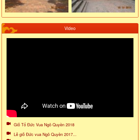
Video
Giỗ Tổ Đức Vua Ngô Quyền 2018
Lễ giỗ Đức vua Ngô Quyền 2017...