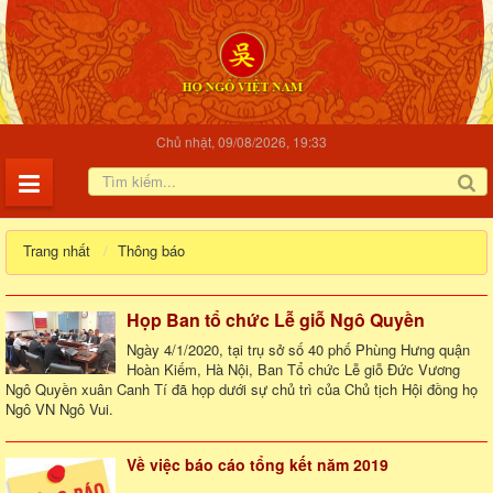
Chủ nhật, 09/08/2026, 19:33
Trang nhất
Thông báo
Họp Ban tổ chức Lễ giỗ Ngô Quyền
Ngày 4/1/2020, tại trụ sở số 40 phố Phùng Hưng quận
Hoàn Kiếm, Hà Nội, Ban Tổ chức Lễ giỗ Đức Vương
Ngô Quyền xuân Canh Tí đã họp dưới sự chủ trì của Chủ tịch Hội đồng họ
Ngô VN Ngô Vui.
Về việc báo cáo tổng kết năm 2019