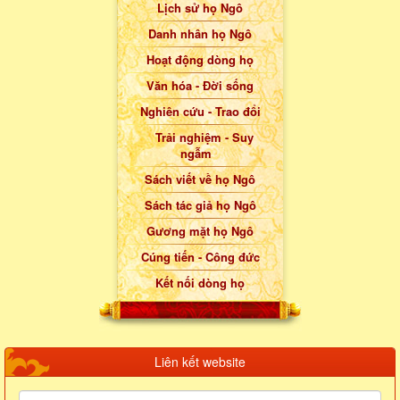
Lịch sử họ Ngô
Danh nhân họ Ngô
Hoạt động dòng họ
Văn hóa - Đời sống
Nghiên cứu - Trao đổi
Trải nghiệm - Suy
ngẫm
Sách viết về họ Ngô
Sách tác giả họ Ngô
Gương mặt họ Ngô
Cúng tiến - Công đức
Kết nối dòng họ
Liên kết website