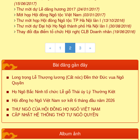
(15/06/2017)
Thư mời dự Lễ dâng hương 2017
(24/01/2017)
Mời họp Hội đồng Ngô tộc Việt Nam
(03/01/2017)
Thư mời họp Hội đồng Ngô tộc TP Hà Nội lần I
(13/10/2016)
Thư mời dự Đại hội Họ Ngô thành phố Hà Nội lần I
(30/08/2016)
Thay đổi địa điểm tổ chức Hội nghị CLB Doanh nhân
(19/06/2016)
«
1
2
3
»
Bài đăng gần đây
Long trọng Lễ Thượng lương (Cất nóc) Đền thờ Đức vua Ngô
Quyền
Họ Ngô Bắc Ninh tổ chức Lễ giỗ Thái úy Lý Thường Kiệt
Hội đồng họ Ngô Việt Nam sơ kết 6 tháng đầu năm 2026
THƯ NGỎ CỦA HỘI ĐỒNG HỌ NGÔ VIỆT NAM
CẬP NHẬT HỆ THỐNG THỜ TỰ NGÔ QUYỀN
Album ảnh