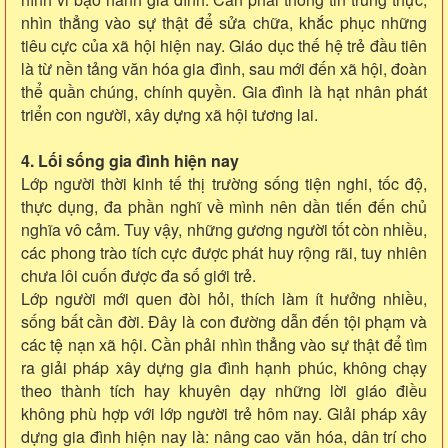
nhìn thẳng vào sự thật để sửa chữa, khắc phục những
tiêu cực của xã hội hiện nay. Giáo dục thế hệ trẻ đầu tiên
là từ nền tảng văn hóa gia đình, sau mới đến xã hội, đoàn
thể quần chúng, chính quyền. Gia đình là hạt nhân phát
triển con người, xây dựng xã hội tương lai.
4. Lối sống gia đình hiện nay
Lớp người thời kinh tế thị trường sống tiện nghi, tốc độ,
thực dụng, đa phần nghĩ về mình nên dần tiến đến chủ
nghĩa vô cảm. Tuy vậy, những gương người tốt còn nhiều,
các phong trào tích cực được phát huy rộng rãi, tuy nhiên
chưa lôi cuốn được đa số giới trẻ.
Lớp người mới quen đòi hỏi, thích làm ít hưởng nhiều,
sống bất cần đời. Đây là con đường dẫn đến tội phạm và
các tệ nạn xã hội. Cần phải nhìn thẳng vào sự thật để tìm
ra giải pháp xây dựng gia đình hạnh phúc, không chạy
theo thành tích hay khuyên dạy những lời giáo điều
không phù hợp với lớp người trẻ hôm nay. Giải pháp xây
dựng gia đình hiện nay là: nâng cao văn hóa, dân trí cho