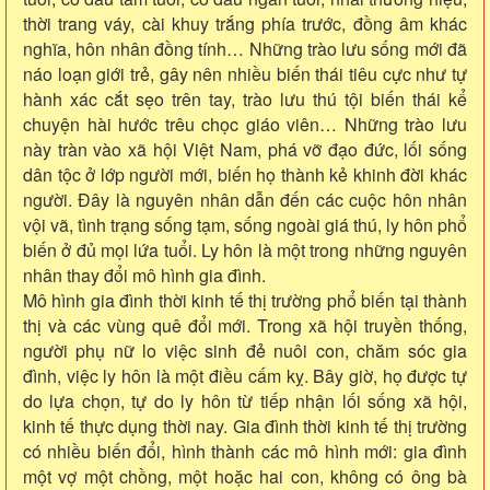
thời trang váy, cài khuy trắng phía trước, đồng âm khác
nghĩa, hôn nhân đồng tính… Những trào lưu sống mới đã
náo loạn giới trẻ, gây nên nhiều biến thái tiêu cực như tự
hành xác cắt sẹo trên tay, trào lưu thú tội biến thái kể
chuyện hài hước trêu chọc giáo viên… Những trào lưu
này tràn vào xã hội Việt Nam, phá vỡ đạo đức, lối sống
dân tộc ở lớp người mới, biến họ thành kẻ khinh đời khác
người. Đây là nguyên nhân dẫn đến các cuộc hôn nhân
vội vã, tình trạng sống tạm, sống ngoài giá thú, ly hôn phổ
biến ở đủ mọi lứa tuổi. Ly hôn là một trong những nguyên
nhân thay đổi mô hình gia đình.
Mô hình gia đình thời kinh tế thị trường phổ biến tại thành
thị và các vùng quê đổi mới. Trong xã hội truyền thống,
người phụ nữ lo việc sinh đẻ nuôi con, chăm sóc gia
đình, việc ly hôn là một điều cấm kỵ. Bây giờ, họ được tự
do lựa chọn, tự do ly hôn từ tiếp nhận lối sống xã hội,
kinh tế thực dụng thời nay. Gia đình thời kinh tế thị trường
có nhiều biến đổi, hình thành các mô hình mới: gia đình
một vợ một chồng, một hoặc hai con, không có ông bà