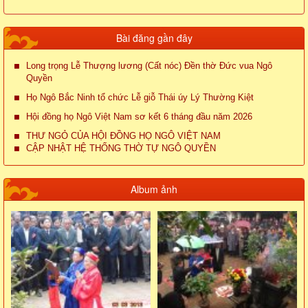
Bài đăng gần đây
Long trọng Lễ Thượng lương (Cất nóc) Đền thờ Đức vua Ngô
Quyền
Họ Ngô Bắc Ninh tổ chức Lễ giỗ Thái úy Lý Thường Kiệt
Hội đồng họ Ngô Việt Nam sơ kết 6 tháng đầu năm 2026
THƯ NGỎ CỦA HỘI ĐỒNG HỌ NGÔ VIỆT NAM
CẬP NHẬT HỆ THỐNG THỜ TỰ NGÔ QUYỀN
Album ảnh