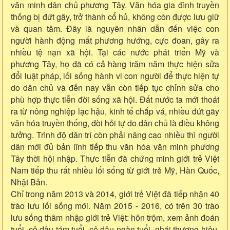
văn minh dân chủ phương Tây. Văn hóa gia đình truyền
thống bị đứt gãy, trở thành cổ hủ, không còn được lưu giữ
và quan tâm. Đây là nguyên nhân dẫn đến việc con
người hành động mất phương hướng, cực đoan, gây ra
nhiều tệ nạn xã hội. Tại các nước phát triển Mỹ và
phương Tây, họ đã có cả hàng trăm năm thực hiện sửa
đổi luật pháp, lối sống hành vi con người để thực hiện tự
do dân chủ và đến nay vẫn còn tiếp tục chỉnh sửa cho
phù hợp thực tiễn đời sống xã hội. Đất nước ta mới thoát
ra từ nông nghiệp lạc hậu, kinh tế chắp vá, nhiều đứt gãy
văn hóa truyền thống, đòi hỏi tự do dân chủ là điều không
tưởng. Trình độ dân trí còn phải nâng cao nhiều thì người
dân mới đủ bản lĩnh tiếp thu văn hóa văn minh phương
Tây thời hội nhập. Thực tiễn đã chứng minh giới trẻ Việt
Nam tiếp thu rất nhiều lối sống từ giới trẻ Mỹ, Hàn Quốc,
Nhật Bản.
Chỉ trong năm 2013 và 2014, giới trẻ Việt đã tiếp nhận 40
trào lưu lối sống mới. Năm 2015 - 2016, có trên 30 trào
lưu sống thâm nhập giới trẻ Việt: hôn trộm, xem ảnh đoán
tuổi, cô dâu tám tuổi, cô dâu ngàn tuổi, nhái thương hiệu,