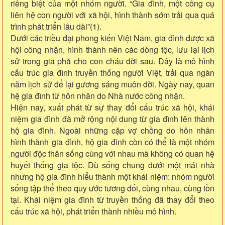
riêng biệt của một nhóm người. “Gia đình, một công cụ
liên hệ con người với xã hội, hình thành sớm trải qua quá
trình phát triển lâu dài”(1).
Dưới các triều đại phong kiến Việt Nam, gia đình được xã
hội công nhận, hình thành nên các dòng tộc, lưu lại lịch
sử trong gia phả cho con cháu đời sau. Đây là mô hình
cấu trúc gia đình truyền thống người Việt, trải qua ngàn
năm lịch sử để lại gương sáng muôn đời. Ngày nay, quan
hệ gia đình từ hôn nhân do Nhà nước công nhận.
Hiện nay, xuất phát từ sự thay đổi cấu trúc xã hội, khái
niệm gia đình đã mở rộng nội dung từ gia đình lên thành
hộ gia đình. Ngoài những cặp vợ chồng do hôn nhân
hình thành gia đình, hộ gia đình còn có thể là một nhóm
người độc thân sống cùng với nhau mà không có quan hệ
huyết thống gia tộc. Dù sống chung dưới một mái nhà
nhưng hộ gia đình hiểu thành một khái niệm: nhóm người
sống tập thể theo quy ước tương đối, cùng nhau, cùng tồn
tại. Khái niệm gia đình từ truyền thống đã thay đổi theo
cấu trúc xã hội, phát triển thành nhiều mô hình.