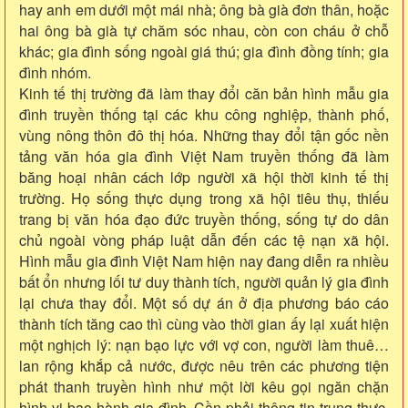
hay anh em dưới một mái nhà; ông bà già đơn thân, hoặc
hai ông bà già tự chăm sóc nhau, còn con cháu ở chỗ
khác; gia đình sống ngoài giá thú; gia đình đồng tính; gia
đình nhóm.
Kinh tế thị trường đã làm thay đổi căn bản hình mẫu gia
đình truyền thống tại các khu công nghiệp, thành phố,
vùng nông thôn đô thị hóa. Những thay đổi tận gốc nền
tảng văn hóa gia đình Việt Nam truyền thống đã làm
băng hoại nhân cách lớp người xã hội thời kinh tế thị
trường. Họ sống thực dụng trong xã hội tiêu thụ, thiếu
trang bị văn hóa đạo đức truyền thống, sống tự do dân
chủ ngoài vòng pháp luật dẫn đến các tệ nạn xã hội.
Hình mẫu gia đình Việt Nam hiện nay đang diễn ra nhiều
bất ổn nhưng lối tư duy thành tích, người quản lý gia đình
lại chưa thay đổi. Một số dự án ở địa phương báo cáo
thành tích tăng cao thì cùng vào thời gian ấy lại xuất hiện
một nghịch lý: nạn bạo lực với vợ con, người làm thuê…
lan rộng khắp cả nước, được nêu trên các phương tiện
phát thanh truyền hình như một lời kêu gọi ngăn chặn
hình vi bạo hành gia đình. Cần phải thông tin trung thực,