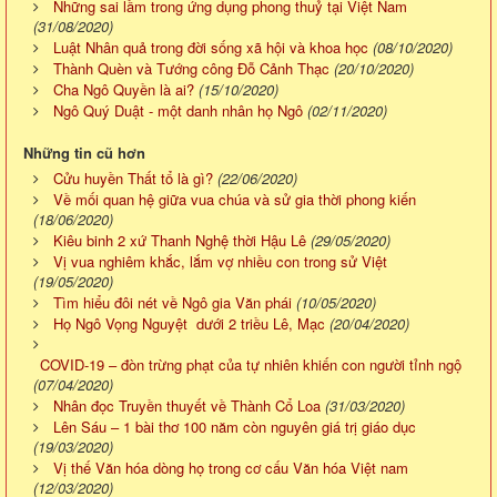
Những sai lầm trong ứng dụng phong thuỷ tại Việt Nam
(31/08/2020)
Luật Nhân quả trong đời sống xã hội và khoa học
(08/10/2020)
Thành Quèn và Tướng công Đỗ Cảnh Thạc
(20/10/2020)
Cha Ngô Quyền là ai?
(15/10/2020)
Ngô Quý Duật - một danh nhân họ Ngô
(02/11/2020)
Những tin cũ hơn
Cửu huyền Thất tổ là gì?
(22/06/2020)
Về mối quan hệ giữa vua chúa và sử gia thời phong kiến
(18/06/2020)
Kiêu binh 2 xứ Thanh Nghệ thời Hậu Lê
(29/05/2020)
Vị vua nghiêm khắc, lắm vợ nhiều con trong sử Việt
(19/05/2020)
Tìm hiểu đôi nét về Ngô gia Văn phái
(10/05/2020)
Họ Ngô Vọng Nguyệt dưới 2 triều Lê, Mạc
(20/04/2020)
COVID-19 – đòn trừng phạt của tự nhiên khiến con người tỉnh ngộ
(07/04/2020)
Nhân đọc Truyền thuyết về Thành Cổ Loa
(31/03/2020)
Lên Sáu – 1 bài thơ 100 năm còn nguyên giá trị giáo dục
(19/03/2020)
Vị thế Văn hóa dòng họ trong cơ cấu Văn hóa Việt nam
(12/03/2020)