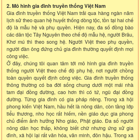
2. Mô hình gia đình truyền thống Việt Nam
Gia đình truyền thống Việt Nam trải qua hàng ngàn năm
lịch sử theo quan hệ huyết thống dòng tộc, tồn tại hai chế
độ là mẫu hệ và phụ quyền. Hiện nay, đa số đồng bào
các dân tộc Tây Nguyên theo chế độ mẫu hệ, người Brâu,
Khơ mú thì theo song hệ. Người Việt theo phụ quyền,
người đàn ông đứng chủ gia đình thường quyết định mọi
công việc.
Ở đây, chúng tôi quan tâm tới mô hình gia đình truyền
thống người Việt theo chế độ phụ hệ, nơi người chồng
toàn quyền quyết định công việc. Gia đình truyền thống
thông thường có ba đời sống chung dưới một mái nhà
tam đại đồng đường, cao hơn thì có tứ, ngũ đại đồng
đường. Từng gia đình có gia pháp riêng. Trong xã hội
phong kiến Việt Nam, hầu hết là nông dân, còn tầng lớp
tiểu thương, nho học rất hiếm, nền giáo dục gia phong
chủ điểm ảnh hưởng Nho giáo, Phật giáo. Đa số người
nông dân học thấp, không biết chữ nhưng ứng xử gia
đình, xã hội lại rất văn hóa, văn minh, đôn hậu. Trong xã