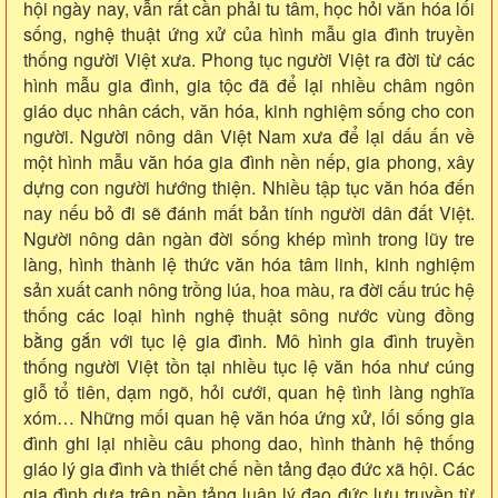
hội ngày nay, vẫn rất cần phải tu tâm, học hỏi văn hóa lối
sống, nghệ thuật ứng xử của hình mẫu gia đình truyền
thống người Việt xưa. Phong tục người Việt ra đời từ các
hình mẫu gia đình, gia tộc đã để lại nhiều châm ngôn
giáo dục nhân cách, văn hóa, kinh nghiệm sống cho con
người. Người nông dân Việt Nam xưa để lại dấu ấn về
một hình mẫu văn hóa gia đình nền nếp, gia phong, xây
dựng con người hướng thiện. Nhiều tập tục văn hóa đến
nay nếu bỏ đi sẽ đánh mất bản tính người dân đất Việt.
Người nông dân ngàn đời sống khép mình trong lũy tre
làng, hình thành lệ thức văn hóa tâm linh, kinh nghiệm
sản xuất canh nông trồng lúa, hoa màu, ra đời cấu trúc hệ
thống các loại hình nghệ thuật sông nước vùng đồng
bằng gắn với tục lệ gia đình. Mô hình gia đình truyền
thống người Việt tồn tại nhiều tục lệ văn hóa như cúng
giỗ tổ tiên, dạm ngõ, hỏi cưới, quan hệ tình làng nghĩa
xóm… Những mối quan hệ văn hóa ứng xử, lối sống gia
đình ghi lại nhiều câu phong dao, hình thành hệ thống
giáo lý gia đình và thiết chế nền tảng đạo đức xã hội. Các
gia đình dựa trên nền tảng luân lý đạo đức lưu truyền từ