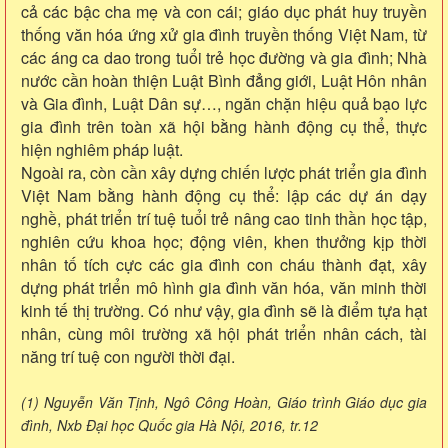
cả các bậc cha mẹ và con cái; giáo dục phát huy truyền
thống văn hóa ứng xử gia đình truyền thống Việt Nam, từ
các áng ca dao trong tuổi trẻ học đường và gia đình; Nhà
nước cần hoàn thiện Luật Bình đẳng giới, Luật Hôn nhân
và Gia đình, Luật Dân sự…, ngăn chặn hiệu quả bạo lực
gia đình trên toàn xã hội bằng hành động cụ thể, thực
hiện nghiêm pháp luật.
Ngoài ra, còn cần xây dựng chiến lược phát triển gia đình
Việt Nam bằng hành động cụ thể: lập các dự án dạy
nghề, phát triển trí tuệ tuổi trẻ nâng cao tinh thần học tập,
nghiên cứu khoa học; động viên, khen thưởng kịp thời
nhân tố tích cực các gia đình con cháu thành đạt, xây
dựng phát triển mô hình gia đình văn hóa, văn minh thời
kinh tế thị trường. Có như vậy, gia đình sẽ là điểm tựa hạt
nhân, cùng môi trường xã hội phát triển nhân cách, tài
năng trí tuệ con người thời đại.
(1) Nguyễn Văn Tịnh, Ngô Công Hoàn, Giáo trình Giáo dục gia
đình, Nxb Đại học Quốc gia Hà Nội, 2016, tr.12