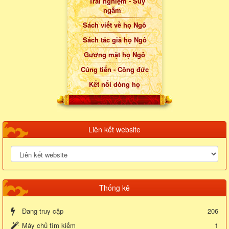
Trải nghiệm - Suy
ngẫm
Sách viết về họ Ngô
Sách tác giả họ Ngô
Gương mặt họ Ngô
Cúng tiến - Công đức
Kết nối dòng họ
Liên kết website
Thống kê
Đang truy cập
206
Máy chủ tìm kiếm
1