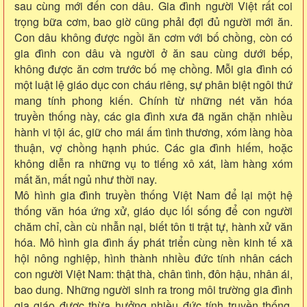
sau cùng mới đến con dâu. Gia đình người Việt rất coi
trọng bữa cơm, bao giờ cũng phải đợi đủ người mới ăn.
Con dâu không được ngồi ăn cơm với bố chồng, còn có
gia đình con dâu và người ở ăn sau cùng dưới bếp,
không được ăn cơm trước bố mẹ chồng. Mỗi gia đình có
một luật lệ giáo dục con cháu riêng, sự phân biệt ngôi thứ
mang tính phong kiến. Chính từ những nét văn hóa
truyền thống này, các gia đình xưa đã ngăn chặn nhiều
hành vi tội ác, giữ cho mái ấm tình thương, xóm làng hòa
thuận, vợ chồng hạnh phúc. Các gia đình hiếm, hoặc
không diễn ra những vụ to tiếng xô xát, làm hàng xóm
mất ăn, mất ngủ như thời nay.
Mô hình gia đình truyền thống Việt Nam để lại một hệ
thống văn hóa ứng xử, giáo dục lối sống để con người
chăm chỉ, cần cù nhẫn nại, biết tôn ti trật tự, hành xử văn
hóa. Mô hình gia đình ấy phát triển cùng nền kinh tế xã
hội nông nghiệp, hình thành nhiều đức tính nhân cách
con người Việt Nam: thật thà, chân tình, đôn hậu, nhân ái,
bao dung. Những người sinh ra trong môi trường gia đình
gia giáo được thừa hưởng nhiều đức tính truyền thống,