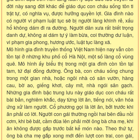
đời này sang đời khác để giáo dục con cháu sống tôn ti
trật tự, có nghĩa vụ, được hưởng quyền lợi. Gia đình nào
có người vi phạm luật tục sẽ bị người làng khinh rẻ, xấu
hổ không dám đi ra đường. Người dân xưa rất biết trọng
danh dự, không ai dám tự ý làm bừa, coi thường dư luận,
vi phạm gia phong, hương ước, luật tục làng xã.
Mô hình gia đình truyền thống Việt Nam hiện nay vẫn còn
tồn tại ở những khu phố cổ Hà Nội, một số làng cổ vùng
quê. Mô hình ấy biểu thị trong một gia đình còn tồn tại
tam, tứ đại đồng đường. Ông bà, con cháu sống chung
trong một gian nhà, hoặc ngôi nhà có sân vườn, hàng
cau, bờ ao, giếng khơi, cây mít, nhà ngói sân gạch.
Những gia đình bậc trung lưu này giáo dục con cháu rất
bài bản, nghiêm khắc, dạy từng lời ăn, tiếng nói, văn hóa
ứng xử làm người. Cổ phương gọi là lời ăn, bởi trước khi
ăn phải có lời. Người con gái thường ngồi hai bên đầu nồi
cơm, khi bê bát, cầm đũa lên phải mời ông bà cha mẹ, khi
ăn không được gắp trước bất kể món nào. Theo thứ tự,
ông bà cha mẹ gắp xong mới đến lượt con trai, con gái,