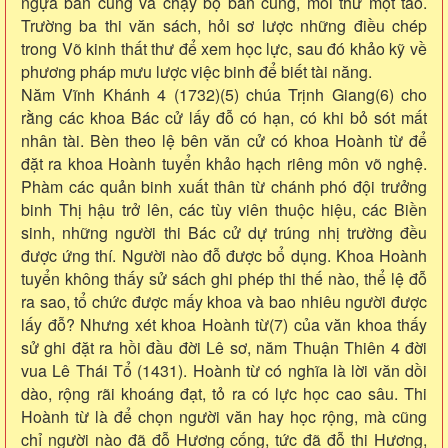
ngựa bắn cung và chạy bộ bắn cung, mỗi thứ một tao.
Trường ba thi văn sách, hỏi sơ lược những điều chép
trong Võ kinh thất thư để xem học lực, sau đó khảo kỹ về
phương pháp mưu lược việc binh để biết tài năng.
Năm Vĩnh Khánh 4 (1732)(5) chúa Trịnh Giang(6) cho
rằng các khoa Bác cử lấy đỗ có hạn, có khi bỏ sót mất
nhân tài. Bèn theo lệ bên văn cử có khoa Hoành từ để
đặt ra khoa Hoành tuyển khảo hạch riêng môn võ nghệ.
Phàm các quản binh xuất thân từ chánh phó đội trưởng
binh Thị hậu trở lên, các tùy viên thuộc hiệu, các Biền
sinh, những người thi Bác cử dự trúng nhị trường đều
được ứng thí. Người nào đỗ được bổ dụng. Khoa Hoành
tuyển không thấy sử sách ghi phép thi thế nào, thể lệ đỗ
ra sao, tổ chức được mấy khoa và bao nhiêu người được
lấy đỗ? Nhưng xét khoa Hoành từ(7) của văn khoa thấy
sử ghi đặt ra hồi đầu đời Lê sơ, năm Thuận Thiên 4 đời
vua Lê Thái Tổ (1431). Hoành từ có nghĩa là lời văn dồi
dào, rộng rãi khoáng đạt, tỏ ra có lực học cao sâu. Thi
Hoành từ là để chọn người văn hay học rộng, mà cũng
chỉ người nào đã đỗ Hương cống, tức đã đỗ thi Hương,