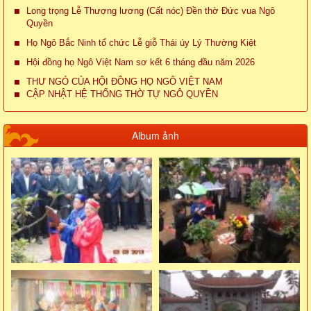
Long trọng Lễ Thượng lương (Cất nóc) Đền thờ Đức vua Ngô
Quyền
Họ Ngô Bắc Ninh tổ chức Lễ giỗ Thái úy Lý Thường Kiệt
Hội đồng họ Ngô Việt Nam sơ kết 6 tháng đầu năm 2026
THƯ NGỎ CỦA HỘI ĐỒNG HỌ NGÔ VIỆT NAM
CẬP NHẬT HỆ THỐNG THỜ TỰ NGÔ QUYỀN
Album ảnh