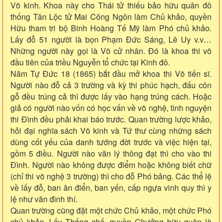
Võ kinh. Khoa này cho Thái tử thiếu bảo hữu quân đô
thống Tân Lộc tử Mai Công Ngôn làm Chủ khảo, quyền
Hữu tham tri bộ Binh Hoàng Tế Mỹ làm Phó chủ khảo.
Lấy đỗ 51 người là bọn Phạm Đức Sáng, Lê Uy v.v…
Những người này gọi là Võ cử nhân. Đó là khoa thi võ
đầu tiên của triều Nguyễn tổ chức tại Kinh đô.
Năm Tự Đức 18 (1865) bắt đầu mở khoa thi Võ tiến sĩ.
Người nào đỗ cả 3 trường và kỳ thi phúc hạch, đấu côn
gỗ đều trúng cả thì được lấy vào hạng trúng cách. Hoặc
giả có người nào vốn có học vấn về võ nghệ, tình nguyện
thi Đình đều phải khai báo trước. Quan trường lược khảo,
hỏi đại nghĩa sách Võ kinh và Tứ thư cùng những sách
dùng cốt yếu của danh tướng đời trước và việc hiện tại,
gồm 5 điều. Người nào văn lý thông đạt thì cho vào thi
Đình. Người nào không được điểm hoặc không biết chữ
(chỉ thi võ nghệ 3 trường) thì cho đỗ Phó bảng. Các thể lệ
về lấy đỗ, ban ân điển, ban yến, cấp ngựa vinh quy thì y
lệ như văn đình thí.
Quan trường cũng đặt một chức Chủ khảo, một chức Phó
chủ khảo. Lấy Thống chế, quyền Chưởng hữu quân là