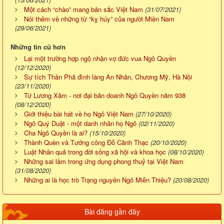
Một cách “chào” mang bản sắc Việt Nam
(31/07/2021)
Nói thêm về những từ “kỵ húy” của người Miền Nam
(29/06/2021)
Những tin cũ hơn
Lại một trường hợp ngộ nhận vợ đức vua Ngô Quyền
(12/12/2020)
Sự tích Thần Phả đình làng An Nhân, Chương Mỹ, Hà Nội
(23/11/2020)
Từ Lương Xâm - nơi đại bản doanh Ngô Quyền năm 938
(08/12/2020)
Giới thiệu bài hát về họ Ngô Việt Nam
(27/10/2020)
Ngô Quý Duật - một danh nhân họ Ngô
(02/11/2020)
Cha Ngô Quyền là ai?
(15/10/2020)
Thành Quèn và Tướng công Đỗ Cảnh Thạc
(20/10/2020)
Luật Nhân quả trong đời sống xã hội và khoa học
(08/10/2020)
Những sai lầm trong ứng dụng phong thuỷ tại Việt Nam
(31/08/2020)
Những ai là học trò Trạng nguyên Ngô Miễn Thiệu?
(20/08/2020)
Bài đăng gần đây