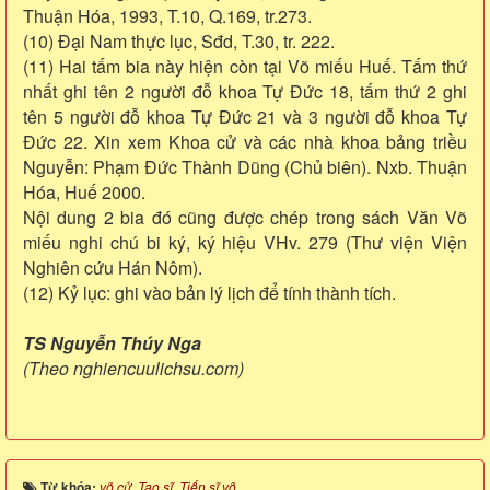
Thuận Hóa, 1993, T.10, Q.169, tr.273.
(10) Đại Nam thực lục, Sđd, T.30, tr. 222.
(11) Hai tấm bia này hiện còn tại Võ miếu Huế. Tấm thứ
nhất ghi tên 2 người đỗ khoa Tự Đức 18, tấm thứ 2 ghi
tên 5 người đỗ khoa Tự Đức 21 và 3 người đỗ khoa Tự
Đức 22. Xin xem Khoa cử và các nhà khoa bảng triều
Nguyễn: Phạm Đức Thành Dũng (Chủ biên). Nxb. Thuận
Hóa, Huế 2000.
Nội dung 2 bia đó cũng được chép trong sách Văn Võ
miếu nghi chú bi ký, ký hiệu VHv. 279 (Thư viện Viện
Nghiên cứu Hán Nôm).
(12) Kỷ lục: ghi vào bản lý lịch để tính thành tích.
TS Nguyễn Thúy Nga
(Theo nghiencuulichsu.com)
Từ khóa:
võ cử
,
Tạo sĩ
,
Tiến sĩ võ