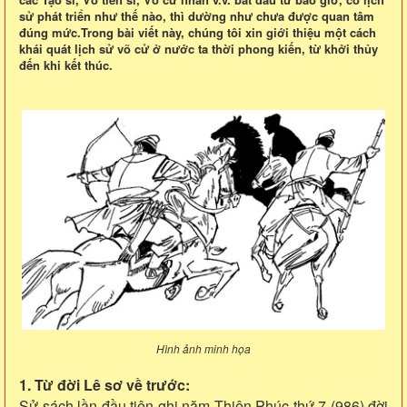
sử phát triển như thế nào, thì dường như chưa được quan tâm
đúng mức.Trong bài viết này, chúng tôi xin giới thiệu một cách
khái quát lịch sử võ cử ở nước ta thời phong kiến, từ khởi thủy
đến khi kết thúc.
Hình ảnh minh họa
1. Từ đời Lê sơ về trước:
Sử sách lần đầu tiên ghi năm Thiên Phúc thứ 7 (986) đời