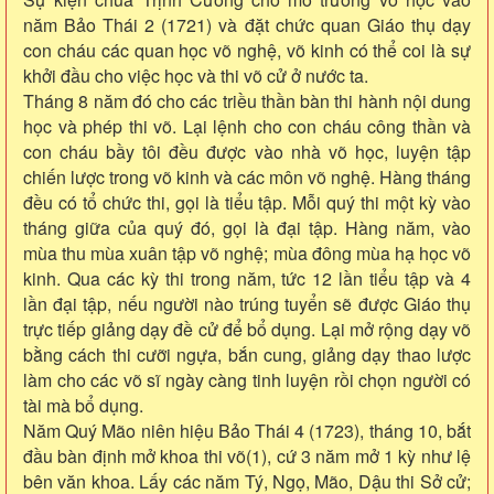
năm Bảo Thái 2 (1721) và đặt chức quan Giáo thụ dạy
con cháu các quan học võ nghệ, võ kinh có thể coi là sự
khởi đầu cho việc học và thi võ cử ở nước ta.
Tháng 8 năm đó cho các triều thần bàn thi hành nội dung
học và phép thi võ. Lại lệnh cho con cháu công thần và
con cháu bầy tôi đều được vào nhà võ học, luyện tập
chiến lược trong võ kinh và các môn võ nghệ. Hàng tháng
đều có tổ chức thi, gọi là tiểu tập. Mỗi quý thi một kỳ vào
tháng giữa của quý đó, gọi là đại tập. Hàng năm, vào
mùa thu mùa xuân tập võ nghệ; mùa đông mùa hạ học võ
kinh. Qua các kỳ thi trong năm, tức 12 lần tiểu tập và 4
lần đại tập, nếu người nào trúng tuyển sẽ được Giáo thụ
trực tiếp giảng dạy đề cử để bổ dụng. Lại mở rộng dạy võ
bằng cách thi cưỡi ngựa, bắn cung, giảng dạy thao lược
làm cho các võ sĩ ngày càng tinh luyện rồi chọn người có
tài mà bổ dụng.
Năm Quý Mão niên hiệu Bảo Thái 4 (1723), tháng 10, bắt
đầu bàn định mở khoa thi võ(1), cứ 3 năm mở 1 kỳ như lệ
bên văn khoa. Lấy các năm Tý, Ngọ, Mão, Dậu thi Sở cử;