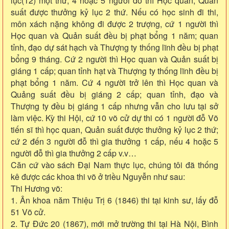
lục(12) một thứ; 4 hoặc 5 người đỗ thì Học quan, Quản
suất được thưởng kỷ lục 2 thứ. Nếu có học sinh đi thi,
môn xách nặng không đi được 2 trượng, cứ 1 người thì
Học quan và Quản suất đều bị phạt bổng 1 năm; quan
tỉnh, đạo dự sát hạch và Thượng ty thống lĩnh đều bị phạt
bổng 9 tháng. Cứ 2 người thì Học quan và Quản suất bị
giáng 1 cấp; quan tỉnh hạt và Thượng ty thống lĩnh đều bị
phạt bổng 1 năm. Cứ 4 người trở lên thì Học quan và
Quảng suất đều bị giáng 2 cấp; quan tỉnh, đạo và
Thượng ty đều bị giáng 1 cấp nhưng vẫn cho lưu tại sở
làm việc. Kỳ thi Hội, cứ 10 võ cử dự thi có 1 người đỗ Võ
tiến sĩ thì học quan, Quản suất được thưởng kỷ lục 2 thứ;
cứ 2 đến 3 người đỗ thì gia thưởng 1 cấp, nếu 4 hoặc 5
người đỗ thì gia thưởng 2 cấp v.v…
Căn cứ vào sách Đại Nam thực lục, chúng tôi đã thống
kê được các khoa thi võ ở triều Nguyễn như sau:
Thi Hương võ:
1. Ân khoa năm Thiệu Trị 6 (1846) thi tại kinh sư, lấy đỗ
51 Võ cử.
2. Tự Đức 20 (1867), mới mở trường thi tại Hà Nội, Bình