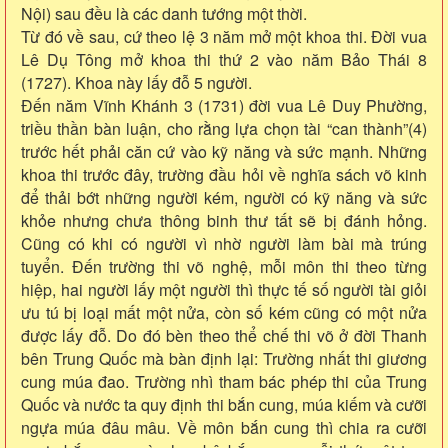
Nội) sau đều là các danh tướng một thời.
Từ đó về sau, cứ theo lệ 3 năm mở một khoa thi. Đời vua
Lê Dụ Tông mở khoa thi thứ 2 vào năm Bảo Thái 8
(1727). Khoa này lấy đỗ 5 người.
Đến năm Vĩnh Khánh 3 (1731) đời vua Lê Duy Phường,
triều thần bàn luận, cho rằng lựa chọn tài “can thành”(4)
trước hết phải căn cứ vào kỹ năng và sức mạnh. Những
khoa thi trước đây, trường đầu hỏi về nghĩa sách võ kinh
để thải bớt những người kém, người có kỹ năng và sức
khỏe nhưng chưa thông binh thư tất sẽ bị đánh hỏng.
Cũng có khi có người vì nhờ người làm bài mà trúng
tuyển. Đến trường thi võ nghệ, mỗi môn thi theo từng
hiệp, hai người lấy một người thì thực tế số người tài giỏi
ưu tú bị loại mất một nửa, còn số kém cũng có một nửa
được lấy đỗ. Do đó bèn theo thể chế thi võ ở đời Thanh
bên Trung Quốc mà bàn định lại: Trường nhất thi giương
cung múa đao. Trường nhì tham bác phép thi của Trung
Quốc và nước ta quy định thi bắn cung, múa kiếm và cưỡi
ngựa múa đâu mâu. Về môn bắn cung thì chia ra cưỡi