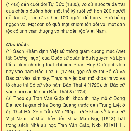
(1742) đến cuối đời Tự Đức (1880), võ cử nước ta đã trải
qua chặng đường hơn một thế kỷ rưỡi với hơn 200 người
đỗ Tạo sĩ, Tiến sĩ và hơn 100 người đỗ học vị Phó bảng
ngạch võ. Một con số quả thật khiêm tốn đối với một dân
tộc có tinh thần thượng võ như dân tộc Việt Nam.
Chú thích:
(1) Sách Khâm định Việt sử thông giám cương mục (viết
tắt: Cương mục ) của Quốc sử quán triều Nguyễn và Lịch
triều hiến chương loại chí của Phan Huy Chú ghi việc
này vào năm Bảo Thái 5 (1724), gộp cả kỳ thi Sở cử và
Bác cử vào năm này. Thực ra việc bàn mở khoa thi võ và
tổ chức thi Sở cử vào năm Bảo Thái 4 (1723), thi Bác cử
vào năm sau là năm Bảo Thái 5 (1724).
(2) Theo cụ Trần Văn Giáp thì khoa thi này mở ở Đống
Đa, tức là gần chùa Đồng Quang trước đền Trung Liệt ở
ấp Thái Hà. Xem Trần Văn Giáp: Lược khảo về khoa cử
Việt Nam, từ khởi thủy đến khoa Mậu Ngọ (1918), bài
trong sách Nhà sử học Trần Văn Giáp, Nxb. KHXH, H.