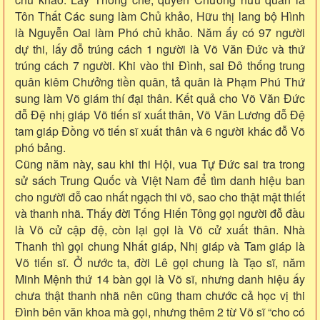
Tôn Thất Các sung làm Chủ khảo, Hữu thị lang bộ Hình
là Nguyễn Oai làm Phó chủ khảo. Năm ấy có 97 người
dự thi, lấy đỗ trúng cách 1 người là Võ Văn Đức và thứ
trúng cách 7 người. Khi vào thi Đình, sai Đô thống trung
quân kiêm Chưởng tiền quân, tả quân là Phạm Phú Thứ
sung làm Võ giám thí đại thân. Kết quả cho Võ Văn Đức
đỗ Đệ nhị giáp Võ tiến sĩ xuất thân, Võ Văn Lương đỗ Đệ
tam giáp Đồng võ tiến sĩ xuất thân và 6 người khác đỗ Võ
phó bảng.
Cũng năm này, sau khi thi Hội, vua Tự Đức sai tra trong
sử sách Trung Quốc và Việt Nam để tìm danh hiệu ban
cho người đỗ cao nhất ngạch thi võ, sao cho thật mật thiết
và thanh nhã. Thấy đời Tống Hiến Tông gọi người đỗ đầu
là Võ cử cập đệ, còn lại gọi là Võ cử xuất thân. Nhà
Thanh thì gọi chung Nhất giáp, Nhị giáp và Tam giáp là
Võ tiến sĩ. Ở nước ta, đời Lê gọi chung là Tạo sĩ, năm
Minh Mệnh thứ 14 bàn gọi là Võ sĩ, nhưng danh hiệu ấy
chưa thật thanh nhã nên cũng tham chước cả học vị thi
Đình bên văn khoa mà gọi, nhưng thêm 2 từ Võ sĩ “cho có