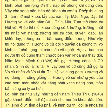
kinh, phải nên rộng ơn thu nạp để phòng khi dùng đến.
Vậy cho sang năm bàn đặt khoa thi võ”(9). Phép thi cũng
3 năm mở một khoa, lấy các năm Tý, Mão, Ngọ, Dậu thi
Hương võ và các năm Sửu, Thìn, Mùi, Tuất mở khoa thi
Hội võ. Phép thi mỗi khoa cũng có 3 trường: trường nhất
thi nhấc vật nặng; trường nhì thi côn, quyền, đao, lăn
khiên tay; trường ba thi bắn súng điểu thương. Như vậy
thì nội dung thi Hương võ cử đời Nguyễn đã không thi võ
kinh, chỉ chú trọng thi các môn võ nghệ. Học vị ban cho
người thi đỗ cũng tham chước bên văn khoa mà thay đổi.
Năm Minh Mệnh 9 (1828) đổi gọi Hương cống là Cử
nhân; Sinh đồ là Tú tài. Vì vậy bên võ cử cũng đổi gọi là
Võ cử nhân và Võ tú tài. Thi Hội võ cũng gồm 3 trường và
nội dung thi cũng giống thi Hương võ cử nhưng yêu cầu
cao hơn: môn nhấc vật nặng phải xách nặng hơn, môn
bắn súng cự ly xa hơn.
Lời bàn thì như vậy, nhưng đến năm Thiệu Trị 6 (1846)
gặp khánh điển mới đặc cách cho mở ân khoa đầu tiên.
Thí sinh ở 31 tỉnh đều phải về kinh dự thi, gọi là khoa thi