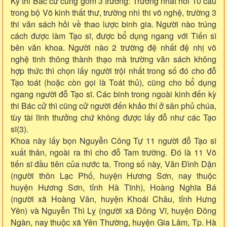
Kỳ thi Bác cử cũng gồm 3 trường: Trường nhất hỏi 10 câu
trong bộ Võ kinh thất thư, trường nhì thi võ nghệ, trường 3
thi văn sách hỏi về thao lược binh gia. Người nào trúng
cách được làm Tạo sĩ, được bổ dụng ngang với Tiến sĩ
bên văn khoa. Người nào 2 trường đệ nhất đệ nhị võ
nghệ tinh thông thành thạo mà trường văn sách không
hợp thức thì chọn lấy người trội nhất trong số đó cho đỗ
Tạo toát (hoặc còn gọi là Toát thủ), cũng cho bổ dụng
ngang người đỗ Tạo sĩ. Các binh trong ngoài kinh đến kỳ
thi Bác cử thì cũng cử người đến khảo thí ở sân phủ chúa,
tùy tài lĩnh thưởng chứ không được lấy đỗ như các Tạo
sĩ(3).
Khoa này lấy bọn Nguyễn Công Tự 11 người đỗ Tạo sĩ
xuất thân, ngoài ra thì cho đỗ Tam trường. Đó là 11 Võ
tiến sĩ đầu tiên của nước ta. Trong số này, Văn Đình Dận
(người thôn Lạc Phố, huyện Hương Sơn, nay thuộc
huyện Hương Sơn, tỉnh Hà Tĩnh), Hoàng Nghĩa Bá
(người xã Hoàng Vân, huyện Khoái Châu, tỉnh Hưng
Yên) và Nguyễn Thì Lỵ (người xã Đông Vĩ, huyện Đông
Ngàn, nay thuộc xã Yên Thường, huyện Gia Lâm, Tp. Hà