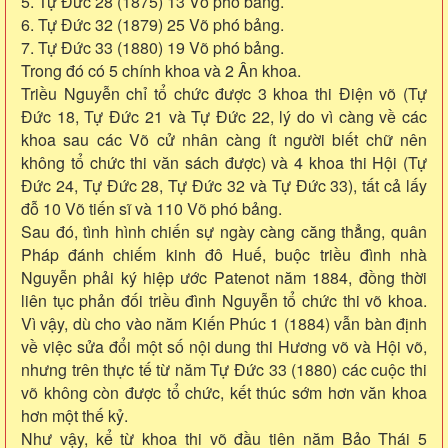
5. Tự Đức 28 (1875) 13 Võ phó bảng.
6. Tự Đức 32 (1879) 25 Võ phó bảng.
7. Tự Đức 33 (1880) 19 Võ phó bảng.
Trong đó có 5 chính khoa và 2 Ân khoa.
Triều Nguyễn chỉ tổ chức được 3 khoa thi Điện võ (Tự
Đức 18, Tự Đức 21 và Tự Đức 22, lý do vì càng về các
khoa sau các Võ cử nhân càng ít người biết chữ nên
không tổ chức thi văn sách được) và 4 khoa thi Hội (Tự
Đức 24, Tự Đức 28, Tự Đức 32 và Tự Đức 33), tất cả lấy
đỗ 10 Võ tiến sĩ và 110 Võ phó bảng.
Sau đó, tình hình chiến sự ngày càng căng thẳng, quân
Pháp đánh chiếm kinh đô Huế, buộc triều đình nhà
Nguyễn phải ký hiệp ước Patenot năm 1884, đồng thời
liên tục phản đối triều đình Nguyễn tổ chức thi võ khoa.
Vì vậy, dù cho vào năm Kiến Phúc 1 (1884) vẫn bàn định
về việc sửa đổi một số nội dung thi Hương võ và Hội võ,
nhưng trên thực tế từ năm Tự Đức 33 (1880) các cuộc thi
võ không còn được tổ chức, kết thúc sớm hơn văn khoa
hơn một thế kỷ.
Như vậy, kể từ khoa thi võ đầu tiên năm Bảo Thái 5