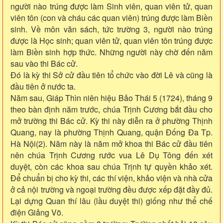
người nào trúng được làm Sinh viên, quan viên tử, quan
viên tôn (con và cháu các quan viên) trúng được làm Biền
sinh. Về môn văn sách, tức trường 3, người nào trúng
được là Học sinh; quan viên tử, quan viên tôn trúng được
làm Biền sinh hợp thức. Những người này chờ đến năm
sau vào thi Bác cử.
Đó là kỳ thi Sở cử đầu tiên tổ chức vào đời Lê và cũng là
đầu tiên ở nước ta.
Năm sau, Giáp Thìn niên hiệu Bảo Thái 5 (1724), tháng 9
theo bàn định năm trước, chúa Trịnh Cương bắt đầu cho
mở trường thi Bác cử. Kỳ thi này diễn ra ở phường Thịnh
Quang, nay là phường Thịnh Quang, quận Đống Đa Tp.
Hà Nội(2). Năm này là năm mở khoa thi Bác cử đầu tiên
nên chúa Trịnh Cương rước vua Lê Dụ Tông đến xét
duyệt, còn các khoa sau chúa Trịnh tự quyền khảo xét.
Để chuẩn bị cho kỳ thi, các thí viện, khảo viện và nhà cửa
ở cả nội trường và ngoại trường đều được xếp đặt đầy đủ.
Lại dựng Quan thí lâu (lầu duyệt thi) giống như thể chế
điện Giảng Võ.