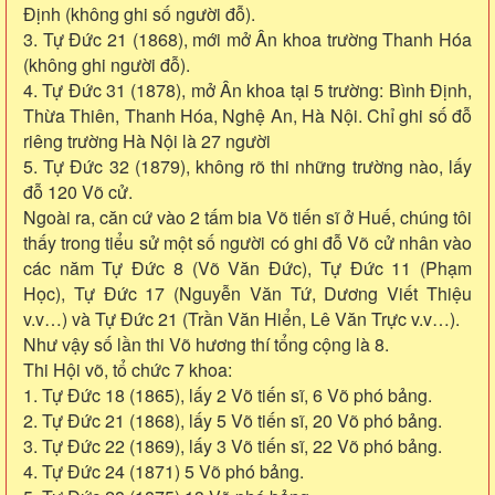
Định (không ghi số người đỗ).
3. Tự Đức 21 (1868), mới mở Ân khoa trường Thanh Hóa
(không ghi người đỗ).
4. Tự Đức 31 (1878), mở Ân khoa tại 5 trường: Bình Định,
Thừa Thiên, Thanh Hóa, Nghệ An, Hà Nội. Chỉ ghi số đỗ
riêng trường Hà Nội là 27 người
5. Tự Đức 32 (1879), không rõ thi những trường nào, lấy
đỗ 120 Võ cử.
Ngoài ra, căn cứ vào 2 tấm bia Võ tiến sĩ ở Huế, chúng tôi
thấy trong tiểu sử một số người có ghi đỗ Võ cử nhân vào
các năm Tự Đức 8 (Võ Văn Đức), Tự Đức 11 (Phạm
Học), Tự Đức 17 (Nguyễn Văn Tứ, Dương Viết Thiệu
v.v…) và Tự Đức 21 (Trần Văn Hiển, Lê Văn Trực v.v…).
Như vậy số lần thi Võ hương thí tổng cộng là 8.
Thi Hội võ, tổ chức 7 khoa:
1. Tự Đức 18 (1865), lấy 2 Võ tiến sĩ, 6 Võ phó bảng.
2. Tự Đức 21 (1868), lấy 5 Võ tiến sĩ, 20 Võ phó bảng.
3. Tự Đức 22 (1869), lấy 3 Võ tiến sĩ, 22 Võ phó bảng.
4. Tự Đức 24 (1871) 5 Võ phó bảng.