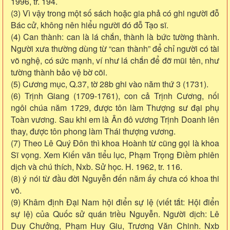
1996, tr. 194.
(3) Vì vậy trong một số sách hoặc gia phả có ghi người đỗ
Bác cử, không nên hiểu người đó đỗ Tạo sĩ.
(4) Can thành: can là lá chắn, thành là bức tường thành.
Người xưa thường dùng từ “can thành” để chỉ người có tài
võ nghệ, có sức mạnh, ví như lá chắn để đỡ mũi tên, như
tường thành bảo vệ bờ cõi.
(5) Cương mục, Q.37, tờ 28b ghi vào năm thứ 3 (1731).
(6) Trịnh Giang (1709-1761), con cả Trịnh Cương, nối
ngôi chúa năm 1729, được tôn làm Thượng sư đại phụ
Toàn vương. Sau khi em là Ân đô vương Trịnh Doanh lên
thay, được tôn phong làm Thái thượng vương.
(7) Theo Lê Quý Đôn thì khoa Hoành từ cũng gọi là khoa
Sĩ vọng. Xem Kiến văn tiểu lục, Phạm Trọng Điềm phiên
dịch và chú thích, Nxb. Sử học. H. 1962, tr. 116.
(8) ý nói từ đầu đời Nguyễn đến năm ấy chưa có khoa thi
võ.
(9) Khâm định Đại Nam hội điển sự lệ (viết tắt: Hội điển
sự lệ) của Quốc sử quán triều Nguyễn. Người dịch: Lê
Duy Chưởng, Phạm Huy Giu, Trương Văn Chinh. Nxb