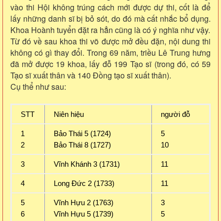
vào thi Hội không trúng cách mới được dự thi, cốt là để
lấy những danh sĩ bị bỏ sót, do đó mà cất nhắc bổ dụng.
Khoa Hoành tuyển đặt ra hẳn cũng là có ý nghĩa như vậy.
Từ đó về sau khoa thi võ được mở đều đặn, nội dung thi
không có gì thay đổi. Trong 69 năm, triều Lê Trung hưng
đã mở được 19 khoa, lấy đỗ 199 Tạo sĩ (trong đó, có 59
Tạo sĩ xuất thân và 140 Đồng tạo sĩ xuất thân).
Cụ thể như sau:
STT
Niên hiệu
người đỗ
1
Bảo Thái 5 (1724)
5
2
Bảo Thái 8 (1727)
10
3
Vĩnh Khánh 3 (1731)
11
4
Long Đức 2 (1733)
11
5
Vĩnh Hựu 2 (1763)
3
6
Vĩnh Hựu 5 (1739)
5