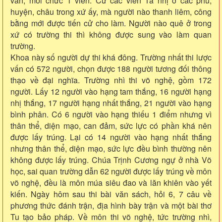
văn, mỗi chức 1 viên. Cử các viên Tá nhị ở các phủ,
huyện, châu trong xứ ấy, mà người nào thanh liêm, công
bằng mới được tiến cử cho làm. Người nào quê ở trong
xứ có trường thi thì không được sung vào làm quan
trường.
Khoa này số người dự thi khá đông. Trường nhất thi lược
vấn có 572 người, chọn được 188 người tương đối thông
thạo về đại nghĩa. Trường nhì thi võ nghệ, gồm 172
người. Lấy 12 người vào hạng tam thắng, 16 người hạng
nhị thắng, 17 người hạng nhất thắng, 21 người vào hạng
bình phân. Có 6 người vào hạng thiếu 1 điểm nhưng vì
thân thể, diện mạo, can đảm, sức lực có phần khá nên
được lấy trúng. Lại có 14 người vào hạng nhất thắng
nhưng thân thể, diện mạo, sức lực đều bình thường nên
không được lấy trúng. Chúa Trịnh Cương ngự ở nhà Võ
học, sai quan trường dẫn 62 người được lấy trúng về môn
võ nghệ, đều là môn múa siêu đao và lăn khiên vào yết
kiến. Ngày hôm sau thi bài văn sách, hỏi 6, 7 câu về
phương thức đánh trận, địa hình bày trận và một bài thơ
Tu tạo bảo pháp. Về môn thi võ nghệ, tức trường nhì,