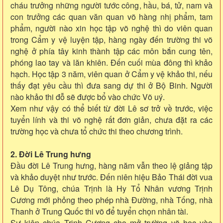
cháu trưởng những người tước công, hầu, bá, tử, nam và
con trưởng các quan văn quan võ hàng nhị phẩm, tam
phẩm, người nào xin học tập võ nghệ thì do viên quan
trong Cẩm y vệ luyện tập, hàng ngày đến trường thi võ
nghệ ở phía tây kinh thành tập các môn bắn cung tên,
phóng lao tay và lăn khiên. Đến cuối mùa đông thì khảo
hạch. Học tập 3 năm, viên quan ở Cẩm y vệ khảo thi, nếu
thấy đạt yêu cầu thì đưa sang dự thi ở Bộ Binh. Người
nào khảo thi đỗ sẽ được bổ vào chức Võ uý.
Xem như vậy có thể biết từ đời Lê sơ trở về trước, việc
tuyển lính và thi võ nghệ rất đơn giản, chưa đặt ra các
trường học và chưa tổ chức thi theo chương trình.
2. Đời Lê Trung hưng
Đầu đời Lê Trung hưng, hàng năm vẫn theo lệ giảng tập
và khảo duyệt như trước. Đến niên hiệu Bảo Thái đời vua
Lê Dụ Tông, chúa Trịnh là Hy Tổ Nhân vương Trịnh
Cương mới phỏng theo phép nhà Đường, nhà Tống, nhà
Thanh ở Trung Quốc thi võ để tuyển chọn nhân tài.
Sự kiện chúa Trịnh Cương cho mở trường võ học vào