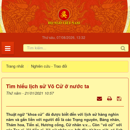
Thứ sáu, 07/08/2026, 13:32
Trang nhất
Nghiên cứu - Trao đổi
Tìm hiểu lịch sử Võ Cử ở nước ta
Thứ năm - 21/01/2021 10:57
Thuật ngữ “khoa cử” đã được biết đến với lịch sử hàng nghìn
năm và gắn liền với người đỗ là các Trạng nguyên, Bảng nhãn,
Thám hoa, Tiến sĩ, Hương cống, Cử nhân v.v… Còn “võ cử” với
các Tạo sĩ, Võ tiến sĩ, Võ cử nhân v.v. bắt đầu từ bao giờ, có lịch