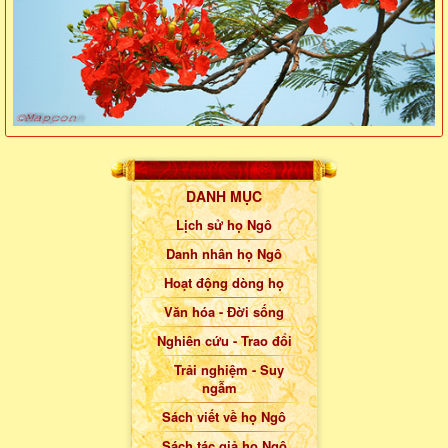
DANH MỤC
Lịch sử họ Ngô
Danh nhân họ Ngô
Hoạt động dòng họ
Văn hóa - Đời sống
Nghiên cứu - Trao đổi
Trải nghiệm - Suy
ngẫm
Sách viết về họ Ngô
Sách tác giả họ Ngô