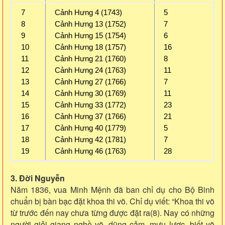
7
Cảnh Hưng 4 (1743)
5
8
Cảnh Hưng 13 (1752)
7
9
Cảnh Hưng 15 (1754)
6
10
Cảnh Hưng 18 (1757)
16
11
Cảnh Hưng 21 (1760)
8
12
Cảnh Hưng 24 (1763)
11
13
Cảnh Hưng 27 (1766)
7
14
Cảnh Hưng 30 (1769)
11
15
Cảnh Hưng 33 (1772)
23
16
Cảnh Hưng 37 (1766)
21
17
Cảnh Hưng 40 (1779)
5
18
Cảnh Hưng 42 (1781)
7
19
Cảnh Hưng 46 (1763)
28
3. Đời Nguyễn
Năm 1836, vua Minh Mệnh đã ban chỉ dụ cho Bộ Binh
chuẩn bị bàn bạc đặt khoa thi võ. Chỉ dụ viết: “Khoa thi võ
từ trước đến nay chưa từng được đặt ra(8). Nay có những
người giỏi giang nghề võ, dũng cảm, mưu lược, biết võ