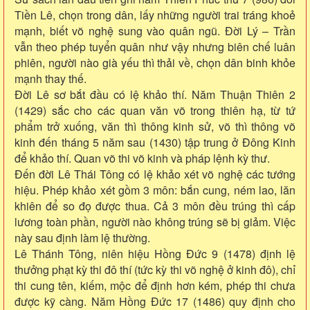
Tiền Lê, chọn trong dân, lấy những người trai tráng khoẻ
mạnh, biết võ nghệ sung vào quân ngũ. Đời Lý – Trần
vẫn theo phép tuyển quân như vậy nhưng biên chế luân
phiên, người nào già yếu thì thải về, chọn dân binh khỏe
mạnh thay thế.
Đời Lê sơ bắt đầu có lệ khảo thí. Năm Thuận Thiên 2
(1429) sắc cho các quan văn võ trong thiên hạ, từ tứ
phẩm trở xuống, văn thì thông kinh sử, võ thì thông võ
kinh đến tháng 5 năm sau (1430) tập trung ở Đông Kinh
để khảo thí. Quan võ thi võ kinh và pháp lệnh kỳ thư.
Đến đời Lê Thái Tông có lệ khảo xét võ nghệ các tướng
hiệu. Phép khảo xét gồm 3 môn: bắn cung, ném lao, lăn
khiên để so đọ được thua. Cả 3 môn đều trúng thì cấp
lương toàn phần, người nào không trúng sẽ bị giảm. Việc
này sau định làm lệ thường.
Lê Thánh Tông, niên hiệu Hồng Đức 9 (1478) định lệ
thưởng phạt kỳ thi đô thí (tức kỳ thi võ nghệ ở kinh đô), chỉ
thi cung tên, kiếm, mộc để định hơn kém, phép thi chưa
được kỹ càng. Năm Hồng Đức 17 (1486) quy định cho