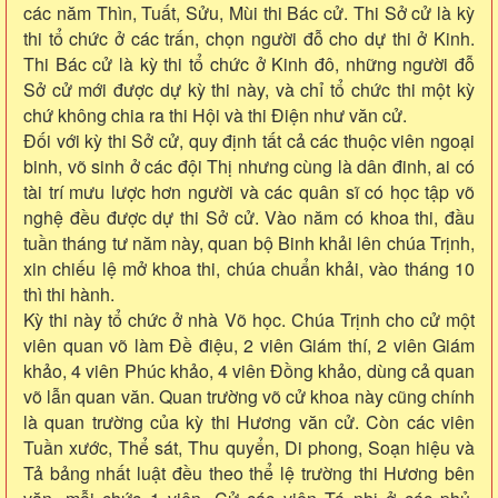
các năm Thìn, Tuất, Sửu, Mùi thi Bác cử. Thi Sở cử là kỳ
thi tổ chức ở các trấn, chọn người đỗ cho dự thi ở Kinh.
Thi Bác cử là kỳ thi tổ chức ở Kinh đô, những người đỗ
Sở cử mới được dự kỳ thi này, và chỉ tổ chức thi một kỳ
chứ không chia ra thi Hội và thi Điện như văn cử.
Đối với kỳ thi Sở cử, quy định tất cả các thuộc viên ngoại
binh, võ sinh ở các đội Thị nhưng cùng là dân đinh, ai có
tài trí mưu lược hơn người và các quân sĩ có học tập võ
nghệ đều được dự thi Sở cử. Vào năm có khoa thi, đầu
tuần tháng tư năm này, quan bộ Binh khải lên chúa Trịnh,
xin chiếu lệ mở khoa thi, chúa chuẩn khải, vào tháng 10
thì thi hành.
Kỳ thi này tổ chức ở nhà Võ học. Chúa Trịnh cho cử một
viên quan võ làm Đề điệu, 2 viên Giám thí, 2 viên Giám
khảo, 4 viên Phúc khảo, 4 viên Đồng khảo, dùng cả quan
võ lẫn quan văn. Quan trường võ cử khoa này cũng chính
là quan trường của kỳ thi Hương văn cử. Còn các viên
Tuần xước, Thể sát, Thu quyển, Di phong, Soạn hiệu và
Tả bảng nhất luật đều theo thể lệ trường thi Hương bên