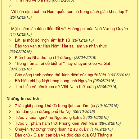
Về bản dịch bài thơ Nam quốc sơn hà trong sách giáo khoa lớp 7
(20/12/2015)
Một nhầm lẫn đáng tiếc đối với Hoàng phi của Ngô Vương Quyền
(11/12/2015)
Lật lại một số "nghi án" lịch sử
(28/12/2015)
Bảo tồn văn tự Hán Nôm: Hai sai lầm về nhận thức
(30/03/2016)
Kiến trúc Nhà thờ họ (Từ đường)
(28/04/2016)
“Trong trần ai, ai dễ biết ai?” hay chuyện Gieo và Gặt
(07/05/2016)
Các công trình phòng thủ 'kinh điển' của người Việt
(16/05/2016)
Bà hiền phi họ Ngô trong cung nhà Nguyễn
(25/05/2016)
Tìm hiểu về nền khoa cử Việt Nam thời xưa
(13/06/2016)
Những tin cũ hơn
7 lần giải phóng Thủ đô trong lịch sử dân tộc
(10/10/2015)
Tên dân gian đường phố Hà Nội
(06/10/2015)
Tước vị của người họ Ngô trong lịch sử
(02/10/2015)
Tước vị, phẩm hàm thời Phong kiến Việt Nam
(28/09/2015)
Chuyện “tự xưng” trong “loạn 12 sứ quân”
(14/09/2015)
Dân chủ - Giá trị căn bản và độc đáo của CM Tháng 8