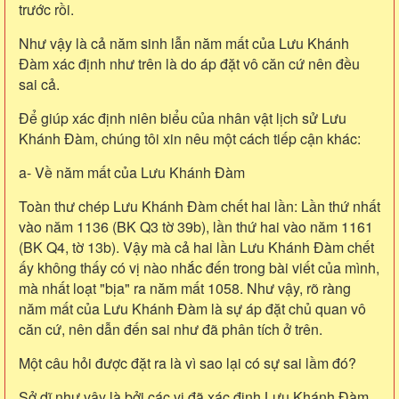
trước rồi.
Như vậy là cả năm sinh lẫn năm mất của Lưu Khánh
Đàm xác định như trên là do áp đặt vô căn cứ nên đều
sai cả.
Để giúp xác định niên biểu của nhân vật lịch sử Lưu
Khánh Đàm, chúng tôi xin nêu một cách tiếp cận khác:
a- Về năm mất của Lưu Khánh Đàm
Toàn thư chép Lưu Khánh Đàm chết hai lần: Lần thứ nhất
vào năm 1136 (BK Q3 tờ 39b), lần thứ hai vào năm 1161
(BK Q4, tờ 13b). Vậy mà cả hai lần Lưu Khánh Đàm chết
ấy không thấy có vị nào nhắc đến trong bài viết của mình,
mà nhất loạt "bịa" ra năm mất 1058. Như vậy, rõ ràng
năm mất của Lưu Khánh Đàm là sự áp đặt chủ quan vô
căn cứ, nên dẫn đến sai như đã phân tích ở trên.
Một câu hỏi được đặt ra là vì sao lại có sự sai lầm đó?
Sở dĩ như vậy là bởi các vị đã xác định Lưu Khánh Đàm