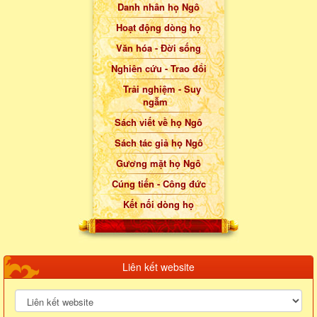
Danh nhân họ Ngô
Hoạt động dòng họ
Văn hóa - Đời sống
Nghiên cứu - Trao đổi
Trải nghiệm - Suy
ngẫm
Sách viết về họ Ngô
Sách tác giả họ Ngô
Gương mặt họ Ngô
Cúng tiến - Công đức
Kết nối dòng họ
Liên kết website