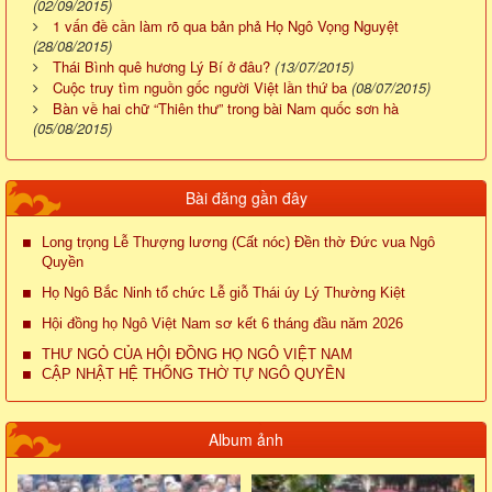
(02/09/2015)
1 vấn đề cần làm rõ qua bản phả Họ Ngô Vọng Nguyệt
(28/08/2015)
Thái Bình quê hương Lý Bí ở đâu?
(13/07/2015)
Cuộc truy tìm nguồn gốc người Việt lần thứ ba
(08/07/2015)
Bàn về hai chữ “Thiên thư” trong bài Nam quốc sơn hà
(05/08/2015)
Bài đăng gần đây
Long trọng Lễ Thượng lương (Cất nóc) Đền thờ Đức vua Ngô
Quyền
Họ Ngô Bắc Ninh tổ chức Lễ giỗ Thái úy Lý Thường Kiệt
Hội đồng họ Ngô Việt Nam sơ kết 6 tháng đầu năm 2026
THƯ NGỎ CỦA HỘI ĐỒNG HỌ NGÔ VIỆT NAM
CẬP NHẬT HỆ THỐNG THỜ TỰ NGÔ QUYỀN
Album ảnh