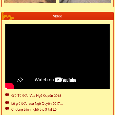
Video
Giỗ Tổ Đức Vua Ngô Quyền 2018
Lễ giỗ Đức vua Ngô Quyền 2017...
Chương trình nghệ thuật tại Lễ...