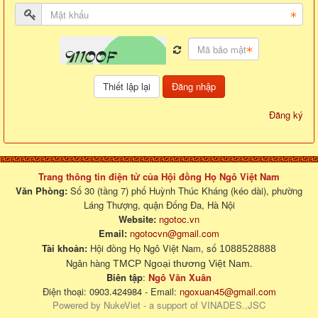
Đăng nhập
Đăng ký
Trang thông tin điện tử của Hội đồng Họ Ngô Việt Nam
Văn Phòng:
Số 30 (tầng 7) phố Huỳnh Thúc Kháng (kéo dài), phường
Láng Thượng, quận Đống Đa, Hà Nội
Website:
ngotoc.vn
Email:
ngotocvn@gmail.com
Tài khoản:
Hội đồng Họ Ngô Việt Nam, số
1088528888
Ngân hàng
.
TMCP Ngoại thương Việt Nam
Biên tập
:
Ngô Văn Xuân
Điện thoại: 0903.424984 - Email:
ngoxuan45@gmail.com
Powered by
NukeViet
- a support of
VINADES.,JSC