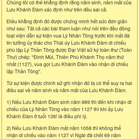
Chúng tôi có thể khẳng định rằng năm sinh, năm mất của
Lưu Khánh Đàm xác định như trên đều sai cả.
Điều khẳng định đó được chứng minh hết sức đơn giản
như sau: Tất cả các bài tham luận như nói trên đều đồng
loạt viện dẫn sự kiện vua Lý Nhân Tông trước khi mất đã
tin tưởng ủy thác cho Thái úy Lưu Khánh Đàm di chiếu
phù lập Lý Thần Tông được Đại Việt sử ký toàn thư (Toàn
Thư) chép: "Đinh Mùi, Thiên Phù Khánh Thọ năm thứ
nhất (1127), vua gọi Lưu Khánh Đàm vào nhận di chiếu
lập Thần Tông".
Từ sự kiện được chinh sử ghi nhận đó ta có thể suy ra hai
điều sai về năm sinh và năm mất của Lưu Khánh Đàm.
1) Nếu Lưu Khánh Đàm sinh năm 989 thì đến khi nhận di
chiếu của Lý Nhân Tông vào năm 1127 thì khi ấy Lưu
Khánh Đàm ở tuổi 138! là điều phi lý.
2) Nếu Lưu Khánh Đàm mất năm 1058 thì không thể
nhận di chiếu vào năm 1127 vì Ngài đã chết 69 năm