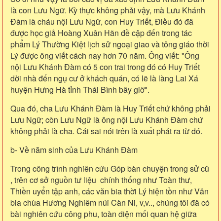
là con Lưu Ngữ. Kỳ thực không phải vậy, mà Lưu Khánh
Đàm là cháu nội Lưu Ngữ, con Huy Triết, Điều đó đã
được học giả Hoàng Xuân Hãn đề cập đến trong tác
phẩm Lý Thường Kiệt lịch sử ngoại giao và tông giáo thời
Lý được ông viết cách nay hơn 70 năm. Ông viết: "Ông
nội Lưu Khánh Đàm có 5 con trai trong đó có Huy Triết
dời nhà đến ngụ cư ở khách quán, có lẽ là làng Lai Xá
huyện Hưng Hà tỉnh Thái Bình bây giờ".
Qua đó, cha Lưu Khánh Đàm là Huy Triết chứ không phải
Lưu Ngữ; còn Lưu Ngữ là ông nội Lưu Khánh Đàm chứ
không phải là cha. Cái sai nói trên là xuất phát ra từ đó.
b- Về năm sinh của Lưu Khánh Đàm
Trong công trình nghiên cứu Góp bàn chuyện trong sử cũ
, trên cơ sở nguồn tư liệu chính thống như Toàn thư,
Thiền uyển tập anh, các văn bia thời Lý hiện tồn như Văn
bia chùa Hương Nghiêm núi Càn Ni, v,v.., chúng tôi đã có
bài nghiên cứu công phu, toàn diện mối quan hệ giữa