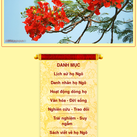
DANH MỤC
Lịch sử họ Ngô
Danh nhân họ Ngô
Hoạt động dòng họ
Văn hóa - Đời sống
Nghiên cứu - Trao đổi
Trải nghiệm - Suy
ngẫm
Sách viết về họ Ngô