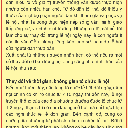
dân hiểu rõ về giá trị truyền thống vẫn được thực hiện
nhưng còn nhiều hạn chế. Từ đó dẫn tới thái độ thiếu ý
thức của một bộ phận người dân khi tham gia và phục vụ
lễ hội, nhất là trong thực hiện nếp sống văn minh, giao
tiếp ứng xử, vệ sinh môi trường. Nhưng có lẽ, cái cốt lõi
làm cho sự thay đổi trong lễ hội ngày nay là con người ít
còn tin vào điều thiêng liêng, kéo theo sự tham dự lễ hội
của người dân thưa dần.
Xuất phát từ những nguyên nhân trên, có thể nêu ra một
số thay đổi cơ bản trong nội dung cũng như hình thức của
lễ hội như sau:
Thay đổi về thời gian, không gian tổ chức lễ hội
Nếu như trước đây, dân làng tổ chức lễ hội dài ngày, năm
hội chính có khi tổ chức từ 7-10 ngày, thì đến nay, lễ hội
truyền thống của các địa phương thường được tổ chức từ
1-3 ngày, thậm chí có năm không mở hội mà chỉ thực hiện
các nghi thức tế lễ đơn giản. Bên cạnh đó, cũng có
những địa phương tự phát sinh lịch tổ chức lễ hội. Bởi ở
những làng mới thành lập, không có bề dày lịch sử cũng