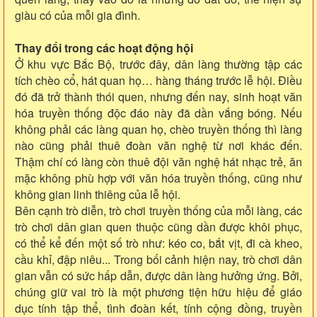
giàu có của mỗi gia đình.
Thay đổi trong các hoạt động hội
Ở khu vực Bắc Bộ, trước đây, dân làng thường tập các
tích chèo cổ, hát quan họ… hàng tháng trước lễ hội. Điều
đó đã trở thành thói quen, nhưng đến nay, sinh hoạt văn
hóa truyền thống độc đáo này đã dần vắng bóng. Nếu
không phải các làng quan họ, chèo truyền thống thì làng
nào cũng phải thuê đoàn văn nghệ từ nơi khác đến.
Thậm chí có làng còn thuê đội văn nghệ hát nhạc trẻ, ăn
mặc không phù hợp với văn hóa truyền thống, cũng như
không gian linh thiêng của lễ hội.
Bên cạnh trò diễn, trò chơi truyền thống của mỗi làng, các
trò chơi dân gian quen thuộc cũng dần được khôi phục,
có thể kể đến một số trò như: kéo co, bắt vịt, đi cà kheo,
cầu khỉ, đập niêu... Trong bối cảnh hiện nay, trò chơi dân
gian vẫn có sức hấp dẫn, được dân làng hưởng ứng. Bởi,
chúng giữ vai trò là một phương tiện hữu hiệu để giáo
dục tính tập thể, tình đoàn kết, tính cộng đồng, truyền