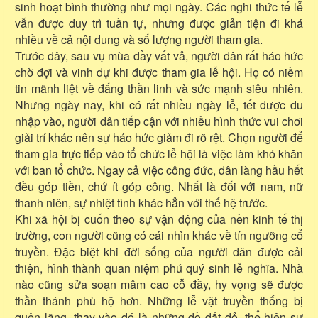
sinh hoạt bình thường như mọi ngày. Các nghi thức tế lễ
vẫn được duy trì tuần tự, nhưng được giản tiện đi khá
nhiều về cả nội dung và số lượng người tham gia.
Trước đây, sau vụ mùa đầy vất vả, người dân rất háo hức
chờ đợi và vinh dự khi được tham gia lễ hội. Họ có niềm
tin mãnh liệt về đấng thần linh và sức mạnh siêu nhiên.
Nhưng ngày nay, khi có rất nhiều ngày lễ, tết được du
nhập vào, người dân tiếp cận với nhiều hình thức vui chơi
giải trí khác nên sự háo hức giảm đi rõ rệt. Chọn người để
tham gia trực tiếp vào tổ chức lễ hội là việc làm khó khăn
với ban tổ chức. Ngay cả việc công đức, dân làng hầu hết
đều góp tiền, chứ ít góp công. Nhất là đối với nam, nữ
thanh niên, sự nhiệt tình khác hẳn với thế hệ trước.
Khi xã hội bị cuốn theo sự vận động của nền kinh tế thị
trường, con người cũng có cái nhìn khác về tín ngưỡng cổ
truyền. Đặc biệt khi đời sống của người dân được cải
thiện, hình thành quan niệm phú quý sinh lễ nghĩa. Nhà
nào cũng sửa soạn mâm cao cỗ đầy, hy vọng sẽ được
thần thánh phù hộ hơn. Những lễ vật truyền thống bị
quên lãng, thay vào đó là những đồ đắt đỏ, thể hiện sự