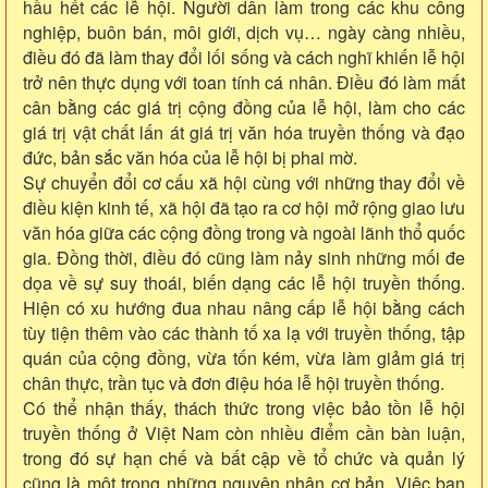
hầu hết các lễ hội. Người dân làm trong các khu công
nghiệp, buôn bán, môi giới, dịch vụ… ngày càng nhiều,
điều đó đã làm thay đổi lối sống và cách nghĩ khiến lễ hội
trở nên thực dụng với toan tính cá nhân. Điều đó làm mất
cân bằng các giá trị cộng đồng của lễ hội, làm cho các
giá trị vật chất lấn át giá trị văn hóa truyền thống và đạo
đức, bản sắc văn hóa của lễ hội bị phai mờ.
Sự chuyển đổi cơ cấu xã hội cùng với những thay đổi về
điều kiện kinh tế, xã hội đã tạo ra cơ hội mở rộng giao lưu
văn hóa giữa các cộng đồng trong và ngoài lãnh thổ quốc
gia. Đồng thời, điều đó cũng làm nảy sinh những mối đe
dọa về sự suy thoái, biến dạng các lễ hội truyền thống.
Hiện có xu hướng đua nhau nâng cấp lễ hội bằng cách
tùy tiện thêm vào các thành tố xa lạ với truyền thống, tập
quán của cộng đồng, vừa tốn kém, vừa làm giảm giá trị
chân thực, trần tục và đơn điệu hóa lễ hội truyền thống.
Có thể nhận thấy, thách thức trong việc bảo tồn lễ hội
truyền thống ở Việt Nam còn nhiều điểm cần bàn luận,
trong đó sự hạn chế và bất cập về tổ chức và quản lý
cũng là một trong những nguyên nhân cơ bản. Việc ban