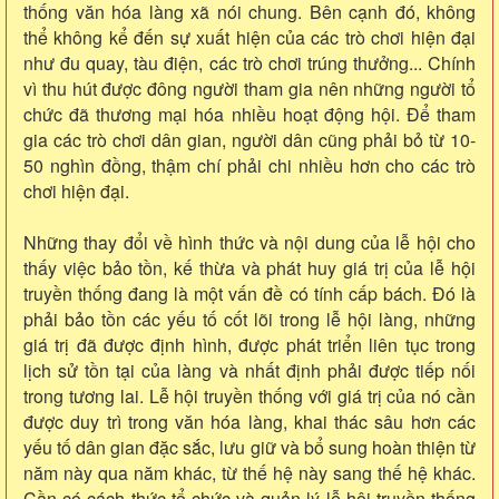
thống văn hóa làng xã nói chung. Bên cạnh đó, không
thể không kể đến sự xuất hiện của các trò chơi hiện đại
như đu quay, tàu điện, các trò chơi trúng thưởng... Chính
vì thu hút được đông người tham gia nên những người tổ
chức đã thương mại hóa nhiều hoạt động hội. Để tham
gia các trò chơi dân gian, người dân cũng phải bỏ từ 10-
50 nghìn đồng, thậm chí phải chi nhiều hơn cho các trò
chơi hiện đại.
Những thay đổi về hình thức và nội dung của lễ hội cho
thấy việc bảo tồn, kế thừa và phát huy giá trị của lễ hội
truyền thống đang là một vấn đề có tính cấp bách. Đó là
phải bảo tồn các yếu tố cốt lõi trong lễ hội làng, những
giá trị đã được định hình, được phát triển liên tục trong
lịch sử tồn tại của làng và nhất định phải được tiếp nối
trong tương lai. Lễ hội truyền thống với giá trị của nó cần
được duy trì trong văn hóa làng, khai thác sâu hơn các
yếu tố dân gian đặc sắc, lưu giữ và bổ sung hoàn thiện từ
năm này qua năm khác, từ thế hệ này sang thế hệ khác.
Cần có cách thức tổ chức và quản lý lễ hội truyền thống