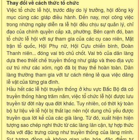
Thay đổi về cách thức tổ chức
Việc tổ chức lễ hội, trước đây do lý trưởng, hội đồng kỳ
mục cùng các giáp điều hành. Đến nay, mọi công việc
trong những ngày diễn ra lễ hội đều chịu sự quản lý, chỉ
đạo của chính quyền cấp xã, phường. Bên cạnh đó, ban
tổ chức lễ hội với sự tham gia của các cụ cao niên, Mặt
trận tổ quốc, Hội Phụ nữ, Hội Cựu chiến binh, Đoàn
Thanh niên... đóng vai trò chủ chốt. Vai trò của dân làng
dựa theo thiết chế truyền thống như giáp và theo địa vực
cư trú như các xóm, ngõ đã bị thay thế hoàn toàn. Dân
làng thường tham gia với tư cách riêng lẻ qua việc dâng
lễ vật của từng gia đình.
Hầu hết các lễ hội truyền thống ở khu vực Bắc Bộ đã có
truyền thống hàng trăm năm, việc tổ chức lễ hội được lưu
truyền từ đời này qua đời khác. Tuy nhiên, có thời kỳ toàn
bộ tư liệu về lễ hội bị thất lạc nên nội dung chủ yếu được
truyền qua lời kể của các già làng. Từ đó, xuất hiện hiện
tượng sao chép nghi thức từ các làng lân cận, tự hợp thức
hóa với đặc trưng cũng như truyền thống của làng mình.
Sự tương đồng về không gian văn hóa, đặc điểm tự