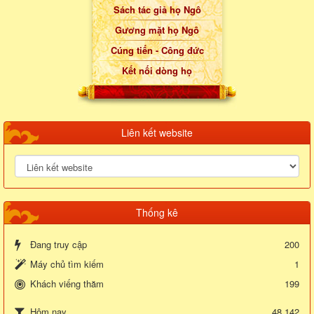
Sách tác giả họ Ngô
Gương mặt họ Ngô
Cúng tiến - Công đức
Kết nối dòng họ
Liên kết website
Thống kê
Đang truy cập
200
Máy chủ tìm kiếm
1
Khách viếng thăm
199
48,142
Hôm nay