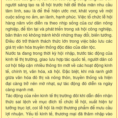
người sáng tạo ra lễ hội trước hết để thỏa mãn nhu cầu
tâm linh, sau là để thể hiện ước mơ, khát vọng về một
cuộc sống no ấm, an lành, hạnh phúc. Việc tổ chức lễ hội
hàng năm vốn diễn ra theo nhịp sống của cư dân nông
nghiệp, để tồn tại và phát triển trong xã hội công nghiệp,
bản thân nó không tránh khỏi những thay đổi, biến tướng.
Điều đó trở thành thách thức lớn trong việc bảo lưu các
giá trị văn hóa truyền thống độc đáo của dân tộc.
Nước ta đang trong thời kỳ hội nhập, trước tác động của
kinh tế thị trường, giao lưu hợp tác quốc tế, người dân có
cơ hội tiếp cận nhiều thông tin mới về các hoạt động kinh
tế, chính trị, văn hóa, xã hội. Đặc biệt, khi mà ranh giới
giữa văn hóa đô thị và nông thôn, truyền thống và hiện
đại càng trở nên mờ nhạt, sự tác động đó diễn ra ngày
càng mạnh mẽ.
Tác động của nền kinh tế thị trường đôi khi dẫn đến nhận
thức sai lệch về mục đích tổ chức lễ hội, xuất hiện tư
tưởng trục lợi, coi lễ hội là một thương phẩm để mưu cầu
lợi nhuận. Yếu tố kinh tế, thương mại đã thâm nhập vào