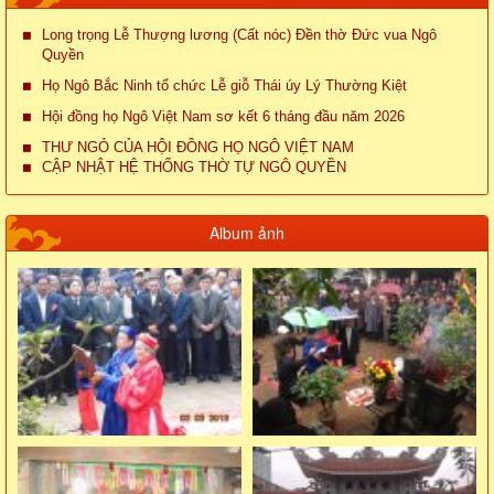
Long trọng Lễ Thượng lương (Cất nóc) Đền thờ Đức vua Ngô
Quyền
Họ Ngô Bắc Ninh tổ chức Lễ giỗ Thái úy Lý Thường Kiệt
Hội đồng họ Ngô Việt Nam sơ kết 6 tháng đầu năm 2026
THƯ NGỎ CỦA HỘI ĐỒNG HỌ NGÔ VIỆT NAM
CẬP NHẬT HỆ THỐNG THỜ TỰ NGÔ QUYỀN
Album ảnh