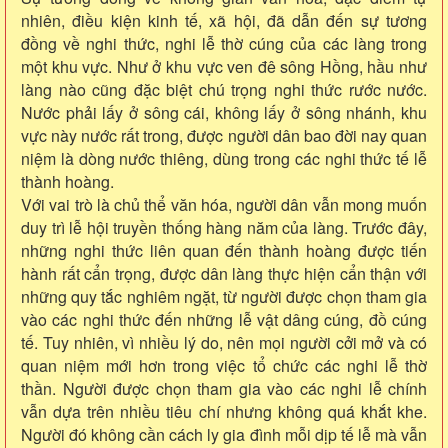
nhiên, điều kiện kinh tế, xã hội, đã dẫn đến sự tương
đồng về nghi thức, nghi lễ thờ cúng của các làng trong
một khu vực. Như ở khu vực ven đê sông Hồng, hầu như
làng nào cũng đặc biệt chú trọng nghi thức rước nước.
Nước phải lấy ở sông cái, không lấy ở sông nhánh, khu
vực này nước rất trong, được người dân bao đời nay quan
niệm là dòng nước thiêng, dùng trong các nghi thức tế lễ
thành hoàng.
Với vai trò là chủ thể văn hóa, người dân vẫn mong muốn
duy trì lễ hội truyền thống hàng năm của làng. Trước đây,
những nghi thức liên quan đến thành hoàng được tiến
hành rất cẩn trọng, được dân làng thực hiện cẩn thận với
những quy tắc nghiêm ngặt, từ người được chọn tham gia
vào các nghi thức đến những lễ vật dâng cúng, đồ cúng
tế. Tuy nhiên, vì nhiều lý do, nên mọi người cởi mở và có
quan niệm mới hơn trong việc tổ chức các nghi lễ thờ
thần. Người được chọn tham gia vào các nghi lễ chính
vẫn dựa trên nhiều tiêu chí nhưng không quá khắt khe.
Người đó không cần cách ly gia đình mỗi dịp tế lễ mà vẫn