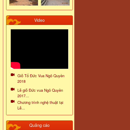
Video
Giỗ Tổ Đức Vua Ngô Quyền
2018
Lễ giỗ Đức vua Ngô Quyền
2017...
Chương trình nghệ thuật tại
Lễ...
Quảng cáo