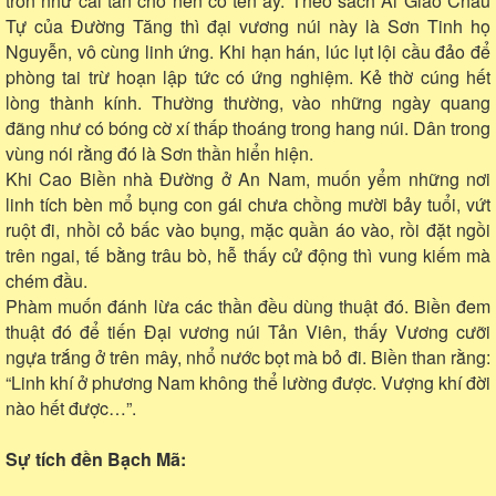
tròn như cái tán cho nên có tên ấy. Theo sách Ai Giao Châu
Tự của Đường Tăng thì đại vương núi này là Sơn Tinh họ
Nguyễn, vô cùng linh ứng. Khi hạn hán, lúc lụt lội cầu đảo để
phòng tai trừ hoạn lập tức có ứng nghiệm. Kẻ thờ cúng hết
lòng thành kính. Thường thường, vào những ngày quang
đãng như có bóng cờ xí thấp thoáng trong hang núi. Dân trong
vùng nói rằng đó là Sơn thần hiển hiện.
Khi Cao Biền nhà Đường ở An Nam, muốn yểm những nơi
linh tích bèn mổ bụng con gái chưa chồng mười bảy tuổi, vứt
ruột đi, nhồi cỏ bấc vào bụng, mặc quần áo vào, rồi đặt ngồi
trên ngai, tế bằng trâu bò, hễ thấy cử động thì vung kiếm mà
chém đầu.
Phàm muốn đánh lừa các thần đều dùng thuật đó. Biền đem
thuật đó để tiến Đại vương núi Tản Viên, thấy Vương cưỡi
ngựa trắng ở trên mây, nhổ nước bọt mà bỏ đi. Biền than rằng:
“Linh khí ở phương Nam không thể lường được. Vượng khí đời
nào hết được…”.
Sự tích đền Bạch Mã: