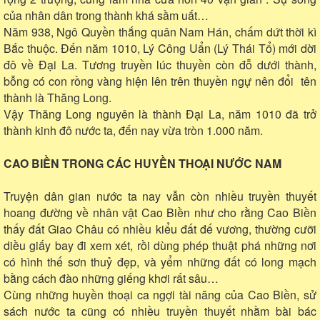
của nhân dân trong thành khá sầm uất…
Năm 938, Ngô Quyền thắng quân Nam Hán, chấm dứt thời kì
Bắc thuộc. Đến năm 1010, Lý Công Uẩn (Lý Thái Tổ) mới dời
đô về Đại La. Tương truyền lúc thuyền còn đỗ dưới thành,
bỗng có con rồng vàng hiện lên trên thuyền ngự nên đổi tên
thành là Thăng Long.
Vậy Thăng Long nguyên là thành Đại La, năm 1010 đã trở
thành kinh đô nước ta, đến nay vừa tròn 1.000 năm.
CAO BIỀN TRONG CÁC HUYỀN THOẠI NƯỚC NAM
Truyện dân gian nước ta nay vẫn còn nhiều truyền thuyết
hoang đường về nhân vật Cao Biền như cho rằng Cao Biền
thấy đất Giao Châu có nhiều kiểu đất đế vương, thường cưỡi
diều giấy bay đi xem xét, rồi dùng phép thuật phá những nơi
có hình thế sơn thuỷ đẹp, và yểm những đất có long mạch
bằng cách đào những giếng khơi rất sâu…
Cùng những huyền thoại ca ngợi tài năng của Cao Biền, sử
sách nước ta cũng có nhiều truyền thuyết nhằm bài bác