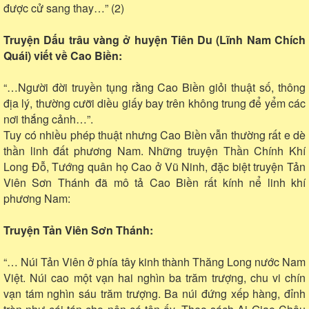
được cử sang thay…” (2)
Truyện Dấu trâu vàng ở huyện Tiên Du (Lĩnh Nam Chích
Quái) viết về Cao Biền:
“…Người đời truyền tụng rằng Cao Biền giỏi thuật số, thông
địa lý, thường cưỡi diều giấy bay trên không trung để yểm các
nơi thắng cảnh…”.
Tuy có nhiều phép thuật nhưng Cao Biền vẫn thường rất e dè
thần linh đất phương Nam. Những truyện Thần Chính Khí
Long Đỗ, Tướng quân họ Cao ở Vũ Ninh, đặc biệt truyện Tản
Viên Sơn Thánh đã mô tả Cao Biền rất kính nể linh khí
phương Nam:
Truyện Tản Viên Sơn Thánh:
“… Núi Tản Viên ở phía tây kinh thành Thăng Long nước Nam
Việt. Núi cao một vạn hai nghìn ba trăm trượng, chu vi chín
vạn tám nghìn sáu trăm trượng. Ba núi đứng xếp hàng, đỉnh