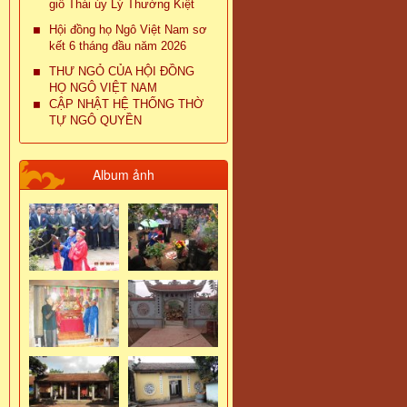
giỗ Thái úy Lý Thường Kiệt
Hội đồng họ Ngô Việt Nam sơ
kết 6 tháng đầu năm 2026
THƯ NGỎ CỦA HỘI ĐỒNG
HỌ NGÔ VIỆT NAM
CẬP NHẬT HỆ THỐNG THỜ
TỰ NGÔ QUYỀN
Album ảnh