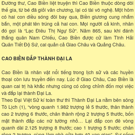
Đường thư, Cao Biền liệt truyện thì Cao Biền thuộc dòng dõi
thế gia, từ bé đã giỏi văn chương, lại có tài võ nghệ. Một hôm
có hai con diều sóng đôi bay qua, Biền giương cung nhắm
bắn, một phát tên trúng cả hai con. Mọi người cả kinh, nhân
đó gọi là “Lạc Điêu Thị Ngự Sử“. Năm 865, sau khi đánh
thắng quân Nam Chiếu, Cao Biền được cử làm Tĩnh Hải
Quân Tiết Độ Sứ, cai quản cả Giao Châu và Quảng Châu.
CAO BIỀN ĐẮP THÀNH ĐẠI LA
Cao Biền là nhân vật nổi tiếng trong lịch sử và các huyền
thoại còn lưu truyền đến nay. Lúc ở Giao Châu, Cao Biền là
quan cai trị hà khắc nhưng cũng có công chỉnh đốn mọi việc
và đắp lại thành Đại La.
Theo Đại Việt Sử kí toàn thư thì Thành Đại La nằm bên sông
Tô Lịch (1), “vòng quanh 1.982 trượng lẻ 5 thước, thân thành
cao 2 trượng 6 thước, chân thành rộng 2 trượng 5 thước, bốn
mặt thành đắp các nữ tường nhỏ… Lại đắp con đê vòng
quanh dài 2.125 trượng 8 thước; cao 1 trượng 5 thước; chân
rộng 2 trượng, cùng làm nhà cửa hơn 40 vạn gian”. Sự sống