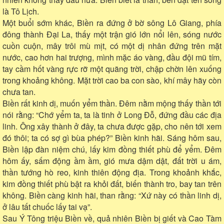
là Tô Lịch.
Một buổi sớm khác, Biền ra đứng ở bờ sông Lô Giang, phía
đông thành Đại La, thấy một trận gió lớn nổi lên, sóng nước
cuồn cuộn, mây trôi mù mịt, có một dị nhân đứng trên mặt
nước, cao hơn hai trượng, mình mặc áo vàng, đầu đội mũ tím,
tay cầm hốt vàng rực rỡ một quãng trời, chập chờn lên xuống
trong khoảng không. Mặt trời cao ba con sào, khí mây hãy còn
chưa tan.
Biền rất kinh dị, muốn yểm thần. Đêm nằm mộng thấy thần tới
nói rằng: “Chớ yểm ta, ta là tinh ở Long Đỗ, đứng đầu các địa
linh. Ông xây thành ở đây, ta chưa được gặp, cho nên tới xem
đó thôi; ta có sợ gì bùa phép?” Biền kinh hãi. Sáng hôm sau,
Biền lập đàn niệm chú, lấy kim đồng thiết phù để yểm. Đêm
hôm ấy, sấm động ầm ầm, gió mưa dậm dật, đất trời u ám,
thần tướng hò reo, kinh thiên động địa. Trong khoảnh khắc,
kim đồng thiết phù bật ra khỏi đất, biến thành tro, bay tan trên
không. Biền càng kinh hãi, than rằng: “Xứ này có thần linh dị,
ở lâu tất chuốc lấy tai vạ”.
Sau Ý Tông triệu Biền về, quả nhiên Biền bị giết và Cao Tàm