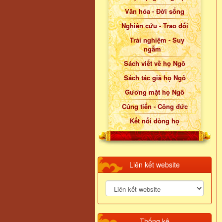
Văn hóa - Đời sống
Nghiên cứu - Trao đổi
Trải nghiệm - Suy
ngẫm
Sách viết về họ Ngô
Sách tác giả họ Ngô
Gương mặt họ Ngô
Cúng tiến - Công đức
Kết nối dòng họ
Liên kết website
Thống kê