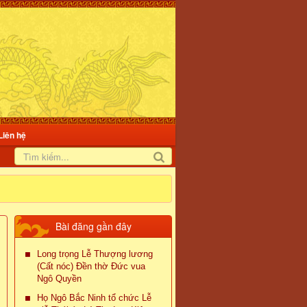
Liên hệ
Bài đăng gần đây
Long trọng Lễ Thượng lương
(Cất nóc) Đền thờ Đức vua
Ngô Quyền
Họ Ngô Bắc Ninh tổ chức Lễ