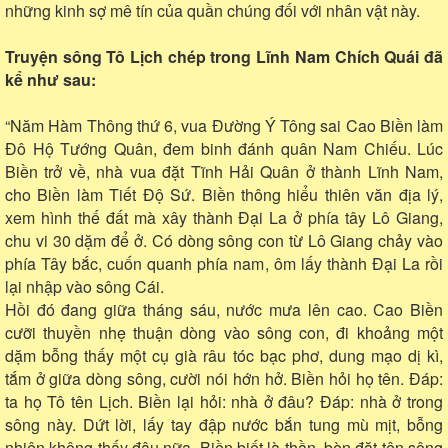
những kinh sợ mê tín của quần chúng đối với nhân vật này.
Truyện sông Tô Lịch chép trong Lĩnh Nam Chích Quái đã
kể như sau:
“Năm Hàm Thông thứ 6, vua Đường Ý Tông sai Cao Biền làm
Đô Hộ Tướng Quân, đem binh đánh quân Nam Chiếu. Lúc
Biền trở về, nhà vua đặt Tĩnh Hải Quân ở thành Lĩnh Nam,
cho Biền làm Tiết Độ Sứ. Biền thông hiểu thiên văn địa lý,
xem hình thế đất mà xây thành Đại La ở phía tây Lô Giang,
chu vi 30 dặm để ở. Có dòng sông con từ Lô Giang chảy vào
phía Tây bắc, cuốn quanh phía nam, ôm lấy thành Đại La rồi
lại nhập vào sông Cái.
Hồi đó đang giữa tháng sáu, nước mưa lên cao. Cao Biền
cưỡi thuyền nhẹ thuận dòng vào sông con, đi khoảng một
dặm bỗng thấy một cụ già râu tóc bạc phơ, dung mạo dị kì,
tắm ở giữa dòng sông, cười nói hớn hở. Biền hỏi họ tên. Đáp:
ta họ Tô tên Lịch. Biền lại hỏi: nhà ở đâu? Đáp: nhà ở trong
sông này. Dứt lời, lấy tay đập nước bắn tung mù mịt, bỗng
nhiên không thấy đâu nữa. Biền biết là thần, bèn đặt tên sông