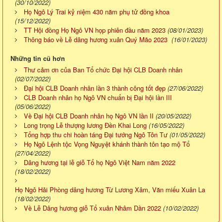
(30/10/2022)
Họ Ngô Lý Trai kỷ niệm 430 năm phụ tử đồng khoa
(15/12/2022)
TT Hội đồng Họ Ngô VN họp phiên đầu năm 2023
(08/01/2023)
Thông báo về Lễ dâng hương xuân Quý Mão 2023
(16/01/2023)
Những tin cũ hơn
Thư cảm ơn của Ban Tổ chức Đại hội CLB Doanh nhân
(02/07/2022)
Đại hội CLB Doanh nhân lần 3 thành công tốt đẹp
(27/06/2022)
CLB Doanh nhân họ Ngô VN chuẩn bị Đại hội lần III
(05/06/2022)
Về Đại hội CLB Doanh nhân họ Ngô VN lần II
(20/05/2022)
Long trọng Lễ thượng lương Đền Khai Long
(16/05/2022)
Tổng hợp thu chi hoàn táng Đại tướng Ngô Tôn Tư
(01/05/2022)
Họ Ngô Lệnh tộc Vọng Nguyệt khánh thành tôn tạo mộ Tổ
(27/04/2022)
Dâng hương tại lễ giỗ Tổ họ Ngô Việt Nam năm 2022
(18/02/2022)
Họ Ngô Hải Phòng dâng hương Từ Lương Xâm, Văn miếu Xuân La
(18/02/2022)
Về Lễ Dâng hương giỗ Tổ xuân Nhâm Dần 2022
(10/02/2022)