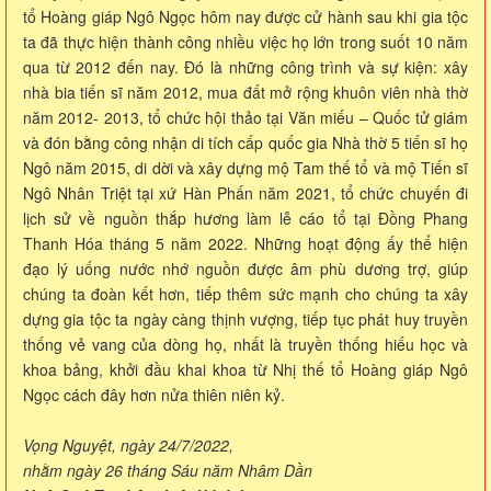
tổ Hoàng giáp Ngô Ngọc hôm nay được cử hành sau khi gia tộc
ta đã thực hiện thành công nhiều việc họ lớn trong suốt 10 năm
qua từ 2012 đến nay. Đó là những công trình và sự kiện: xây
nhà bia tiến sĩ năm 2012, mua đất mở rộng khuôn viên nhà thờ
năm 2012- 2013, tổ chức hội thảo tại Văn miếu – Quốc tử giám
và đón bằng công nhận di tích cấp quốc gia Nhà thờ 5 tiến sĩ họ
Ngô năm 2015, di dời và xây dựng mộ Tam thế tổ và mộ Tiến sĩ
Ngô Nhân Triệt tại xứ Hàn Phấn năm 2021, tổ chức chuyến đi
lịch sử về nguồn thắp hương làm lễ cáo tổ tại Đồng Phang
Thanh Hóa tháng 5 năm 2022. Những hoạt động ấy thể hiện
đạo lý uống nước nhớ nguồn được âm phù dương trợ, giúp
chúng ta đoàn kết hơn, tiếp thêm sức mạnh cho chúng ta xây
dựng gia tộc ta ngày càng thịnh vượng, tiếp tục phát huy truyền
thống vẻ vang của dòng họ, nhất là truyền thống hiếu học và
khoa bảng, khởi đầu khai khoa từ Nhị thế tổ Hoàng giáp Ngô
Ngọc cách đây hơn nửa thiên niên kỷ.
Vọng Nguyệt, ngày 24/7/2022,
nhằm ngày 26 tháng Sáu năm Nhâm Dần