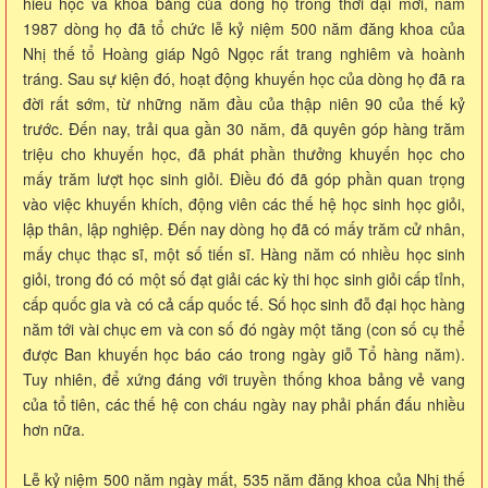
hiếu học và khoa bảng của dòng họ trong thời đại mới, năm
1987 dòng họ đã tổ chức lễ kỷ niệm 500 năm đăng khoa của
Nhị thế tổ Hoàng giáp Ngô Ngọc rất trang nghiêm và hoành
tráng. Sau sự kiện đó, hoạt động khuyến học của dòng họ đã ra
đời rất sớm, từ những năm đầu của thập niên 90 của thế kỷ
trước. Đến nay, trải qua gần 30 năm, đã quyên góp hàng trăm
triệu cho khuyến học, đã phát phần thưởng khuyến học cho
mấy trăm lượt học sinh giỏi. Điều đó đã góp phần quan trọng
vào việc khuyến khích, động viên các thế hệ học sinh học giỏi,
lập thân, lập nghiệp. Đến nay dòng họ đã có mấy trăm cử nhân,
mấy chục thạc sĩ, một số tiến sĩ. Hàng năm có nhiều học sinh
giỏi, trong đó có một số đạt giải các kỳ thi học sinh giỏi cấp tỉnh,
cấp quốc gia và có cả cấp quốc tế. Số học sinh đỗ đại học hàng
năm tới vài chục em và con số đó ngày một tăng (con số cụ thể
được Ban khuyến học báo cáo trong ngày giỗ Tổ hàng năm).
Tuy nhiên, để xứng đáng với truyền thống khoa bảng vẻ vang
của tổ tiên, các thế hệ con cháu ngày nay phải phấn đấu nhiều
hơn nữa.
Lễ kỷ niệm 500 năm ngày mất, 535 năm đăng khoa của Nhị thế