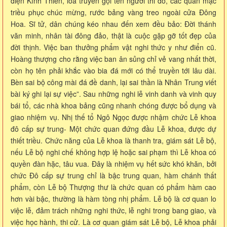
điện Kính Thiên, loa truyền gọi tên người thi đỗ, các quan mặc
triều phục chúc mừng, rước bảng vàng treo ngoài cửa Đông
Hoa. Sĩ tử, dân chúng kéo nhau đến xem đều bảo: Đời thánh
văn minh, nhân tài đông đảo, thật là cuộc gặp gỡ tốt đẹp của
đời thịnh. Việc ban thưởng phẩm vật nghi thức y như điển cũ.
Hoàng thượng cho rằng việc ban ân sủng chỉ vẻ vang nhất thời,
còn họ tên phải khắc vào bia đá mới có thể truyền tới lâu dài.
Bèn sai bộ công mài đá đề danh, lại sai thần là Nhân Trung viết
bài ký ghi lại sự việc”. Sau những nghi lễ vinh danh và vinh quy
bái tổ, các nhà khoa bảng cũng nhanh chóng được bổ dụng và
giao nhiệm vụ. Nhị thế tổ Ngô Ngọc được nhậm chức Lễ khoa
đô cấp sự trung- Một chức quan đứng đầu Lễ khoa, được dự
thiết triều. Chức năng của Lễ khoa là thanh tra, giám sát Lễ bộ,
nếu Lễ bộ nghi chế không hợp lệ hoặc sai phạm thì Lễ khoa có
quyền đàn hặc, tâu vua. Đây là nhiệm vụ hết sức khó khăn, bởi
chức Đô cấp sự trung chỉ là bậc trung quan, hàm chánh thất
phẩm, còn Lễ bộ Thượng thư là chức quan có phẩm hàm cao
hơn vài bậc, thường là hàm tòng nhị phẩm. Lễ bộ là cơ quan lo
việc lễ, đảm trách những nghi thức, lễ nghi trong bang giao, và
việc học hành, thi cử. Là cơ quan giám sát Lễ bộ, Lễ khoa phải