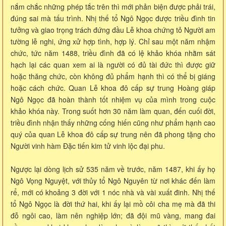
nắm chắc những phép tắc trên thì mới phản biện được phải trái,
đúng sai mà tấu trình. Nhị thế tổ Ngô Ngọc được triều đình tin
tưởng và giao trọng trách đứng đầu Lễ khoa chứng tỏ Người am
tường lễ nghi, ứng xử hợp tình, hợp lý. Chỉ sau một năm nhậm
chức, tức năm 1488, triều đình đã có lệ khảo khóa nhằm sát
hạch lại các quan xem ai là người có đủ tài đức thì được giữ
hoặc thăng chức, còn không đủ phẩm hạnh thì có thể bị giáng
hoặc cách chức. Quan Lễ khoa đô cấp sự trung Hoàng giáp
Ngô Ngọc đã hoàn thành tốt nhiệm vụ của mình trong cuộc
khảo khóa này. Trong suốt hơn 30 năm làm quan, đến cuối đời,
triều đình nhận thấy những cống hiến cũng như phẩm hạnh cao
quý của quan Lễ khoa đô cấp sự trung nên đã phong tặng cho
Người vinh hàm Đặc tiến kim tử vinh lộc đại phu.
Ngược lại dòng lịch sử 535 năm về trước, năm 1487, khi ấy họ
Ngô Vọng Nguyệt, với thủy tổ Ngô Nguyên từ nơi khác đến làm
rể, mới có khoảng 3 đời với 1 nóc nhà và vài xuất đinh. Nhị thế
tổ Ngô Ngọc là đời thứ hai, khi ấy lại mồ côi cha mẹ mà đã thi
đỗ ngôi cao, làm nên nghiệp lớn; đã đội mũ vàng, mang đai