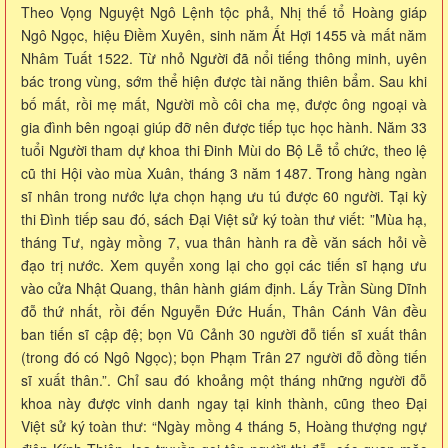
Theo Vọng Nguyệt Ngô Lệnh tộc phả, Nhị thế tổ Hoàng giáp
Ngô Ngọc, hiệu Điềm Xuyên, sinh năm Ất Hợi 1455 và mất năm
Nhâm Tuất 1522. Từ nhỏ Người đã nổi tiếng thông minh, uyên
bác trong vùng, sớm thể hiện được tài năng thiên bẩm. Sau khi
bố mất, rồi mẹ mất, Người mồ côi cha mẹ, được ông ngoại và
gia đình bên ngoại giúp đỡ nên được tiếp tục học hành. Năm 33
tuổi Người tham dự khoa thi Đinh Mùi do Bộ Lễ tổ chức, theo lệ
cũ thi Hội vào mùa Xuân, tháng 3 năm 1487. Trong hàng ngàn
sĩ nhân trong nước lựa chọn hạng ưu tú được 60 người. Tại kỳ
thi Đình tiếp sau đó, sách Đại Việt sử ký toàn thư viết: ”Mùa hạ,
tháng Tư, ngày mồng 7, vua thân hành ra đề văn sách hỏi về
đạo trị nước. Xem quyển xong lại cho gọi các tiến sĩ hạng ưu
vào cửa Nhật Quang, thân hành giám định. Lấy Trần Sùng Dĩnh
đỗ thứ nhất, rồi đến Nguyễn Đức Huấn, Thân Cánh Vân đều
ban tiến sĩ cập đệ; bọn Vũ Cảnh 30 người đỗ tiến sĩ xuất thân
(trong đó có Ngô Ngọc); bọn Phạm Trân 27 người đỗ đồng tiến
sĩ xuất thân.”. Chỉ sau đó khoảng một tháng những người đỗ
khoa này được vinh danh ngay tại kinh thành, cũng theo Đại
Việt sử ký toàn thư: “Ngày mồng 4 tháng 5, Hoàng thượng ngự