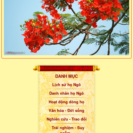
DANH MỤC
Lịch sử họ Ngô
Danh nhân họ Ngô
Hoạt động dòng họ
Văn hóa - Đời sống
Nghiên cứu - Trao đổi
Trải nghiệm - Suy
ngẫm