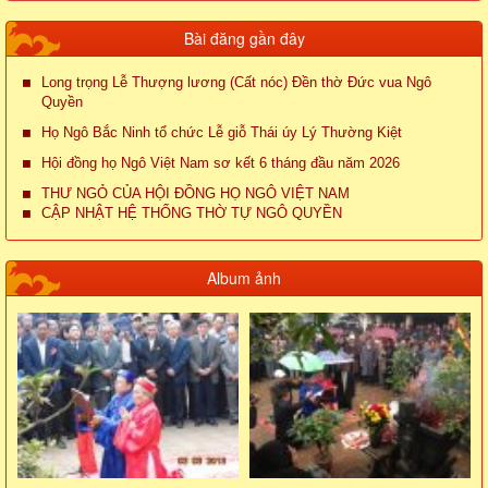
Bài đăng gần đây
Long trọng Lễ Thượng lương (Cất nóc) Đền thờ Đức vua Ngô
Quyền
Họ Ngô Bắc Ninh tổ chức Lễ giỗ Thái úy Lý Thường Kiệt
Hội đồng họ Ngô Việt Nam sơ kết 6 tháng đầu năm 2026
THƯ NGỎ CỦA HỘI ĐỒNG HỌ NGÔ VIỆT NAM
CẬP NHẬT HỆ THỐNG THỜ TỰ NGÔ QUYỀN
Album ảnh