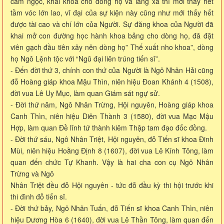
cầm ngọc, khai khoa cho dòng họ và làng xã thì mới thấy hết
tầm vóc lớn lao, vĩ đại của sự kiện này cũng như mới thấy hết
được tài cao và chí lớn của Người. Sự đăng khoa của Người đã
khai mở con đường học hành khoa bảng cho dòng họ, đã đặt
viên gạch đầu tiên xây nên dòng họ” Thế xuất nho khoa”, dòng
họ Ngô Lệnh tộc với “Ngũ đại liên trúng tiến sĩ”.
- Đến đời thứ 3, chính con thứ của Người là Ngô Nhân Hải cũng
đỗ Hoàng giáp khoa Mậu Thìn, niên hiệu Đoan Khánh 4 (1508),
đời vua Lê Uy Mục, làm quan Giám sát ngự sử.
- Đời thứ năm, Ngô Nhân Trừng, Hội nguyên, Hoàng giáp khoa
Canh Thìn, niên hiệu Diên Thành 3 (1580), đời vua Mạc Mậu
Hợp, làm quan Đề lĩnh tứ thành kiêm Thập tam đạo đốc đồng.
- Đời thứ sáu, Ngô Nhân Triệt, Hội nguyên, đỗ Tiến sĩ khoa Đinh
Mùi, niên hiệu Hoằng Định 8 (1607), đời vua Lê Kính Tông, làm
quan đến chức Tự Khanh. Vậy là hai cha con cụ Ngô Nhân
Trừng và Ngô
Nhân Triệt đều đỗ Hội nguyên - tức đỗ đầu kỳ thi hội trước khi
thi đình đỗ tiến sĩ.
- Đời thứ bảy, Ngô Nhân Tuấn, đỗ Tiến sĩ khoa Canh Thìn, niên
hiệu Dương Hòa 6 (1640), đời vua Lê Thần Tông, làm quan đến