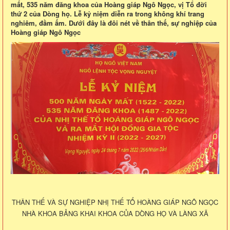
mất, 535 năm đăng khoa của Hoàng giáp Ngô Ngọc, vị Tổ đời
thứ 2 của Dòng họ. Lễ kỷ niệm diễn ra trong không khí trang
nghiêm, đầm ấm. Dưới đây là đôi nét về thân thế, sự nghiệp của
Hoàng giáp Ngô Ngọc
THÂN THẾ VÀ SỰ NGHIỆP NHỊ THẾ TỔ HOÀNG GIÁP NGÔ NGỌC
NHÀ KHOA BẢNG KHAI KHOA CỦA DÒNG HỌ VÀ LÀNG XÃ