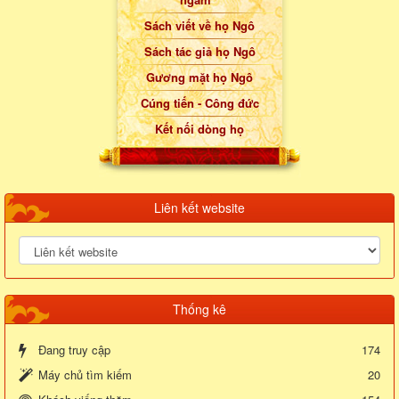
Sách viết về họ Ngô
Sách tác giả họ Ngô
Gương mặt họ Ngô
Cúng tiến - Công đức
Kết nối dòng họ
Liên kết website
Thống kê
Đang truy cập
174
Máy chủ tìm kiếm
20