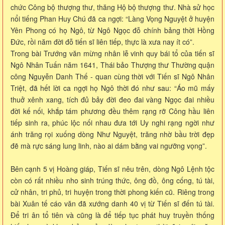
chức Công bộ thượng thư, thăng Hộ bộ thượng thư. Nhà sử học
nổi tiếng Phan Huy Chú đã ca ngợi: “Làng Vọng Nguyệt ở huyện
Yên Phong có họ Ngô, từ Ngô Ngọc đỗ chính bảng thời Hồng
Đức, rồi năm đời đỗ tiến sĩ liên tiếp, thực là xưa nay ít có”.
Trong bài Trướng văn mừng nhân lễ vinh quy bái tổ của tiến sĩ
Ngô Nhân Tuấn năm 1641, Thái bảo Thượng thư Thường quận
công Nguyễn Danh Thế - quan cùng thời với Tiến sĩ Ngô Nhân
Triệt, đã hết lời ca ngợi họ Ngô thời đó như sau: “Áo mũ mấy
thuở xênh xang, tích đủ bảy đời đeo đai vàng Ngọc đai nhiều
đời kế nối, khắp tám phương đều thêm rạng rỡ Công hầu liên
tiếp sinh ra, phúc lộc nối nhau đưa tới Uy nghi rạng ngời như
ánh trăng rọi xuống dòng Như Nguyệt, trăng nhờ bầu trời đẹp
đẽ mà rực sáng lung linh, nào ai dám bằng vai ngưỡng vọng”.
Bên cạnh 5 vị Hoàng giáp, Tiến sĩ nêu trên, dòng Ngô Lệnh tộc
còn có rất nhiều nho sinh trúng thức, ông đồ, ông cống, tú tài,
cử nhân, tri phủ, tri huyện trong thời phong kiến cũ. Riêng trong
bài Xuân tế cáo văn đã xướng danh 40 vị từ Tiến sĩ đến tú tài.
Để tri ân tổ tiên và cũng là để tiếp tục phát huy truyền thống