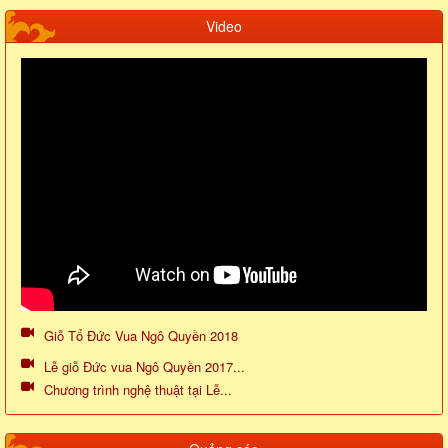
Video
Giỗ Tổ Đức Vua Ngô Quyền 2018
Lễ giỗ Đức vua Ngô Quyền 2017...
Chương trình nghệ thuật tại Lễ...