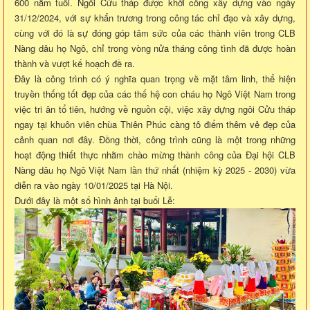
600 năm tuổi. Ngôi Cửu tháp được khởi công xây dựng vào ngày
31/12/2024, với sự khẩn trương trong công tác chỉ đạo và xây dựng,
cùng với đó là sự đóng góp tâm sức của các thành viên trong CLB
Nàng dâu họ Ngô, chỉ trong vòng nửa tháng công tình đã được hoàn
thành và vượt kế hoạch đề ra.
Đây là công trình có ý nghĩa quan trọng về mặt tâm linh, thể hiện
truyền thống tốt đẹp của các thế hệ con cháu họ Ngô Việt Nam trong
việc tri ân tổ tiên, hướng về nguồn cội, việc xây dựng ngôi Cửu tháp
ngay tại khuôn viên chùa Thiên Phúc càng tô điểm thêm vẻ đẹp của
cảnh quan nơi đây. Đồng thời, công trình cũng là một trong những
hoạt động thiết thực nhằm chào mừng thành công của Đại hội CLB
Nàng dâu họ Ngô Việt Nam lần thứ nhất (nhiệm kỳ 2025 - 2030) vừa
diễn ra vào ngày 10/01/2025 tại Hà Nội.
Dưới đây là một số hình ảnh tại buổi Lễ: