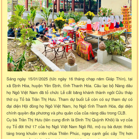
Sáng ngày 15/01/2025 (tức ngày 16 tháng chạp năm Giáp Thìn), tại
xã Định Hòa, huyện Yên Định, tỉnh Thanh Hóa. Câu lạc bộ Nàng dâu
họ Ngô Việt Nam đã tổ chức Lễ cắt băng khánh thành ngôi Cửu tháp
thờ cụ Tổ bà Trần Thị Hưu. Tham dự buổi Lễ còn có sự tham dự có
đại diện Hội đồng họ Ngô Việt Nam, họ Ngô tỉnh Thanh Hóa, đại diện
chính quyền địa phương và phu quân của của nàng dâu trong CLB.
Cụ bà Trần Thị Hưu (tên cung đình là Đinh Thị Quỳnh Khôi) là vợ của
cụ Tổ đời thứ 17 của họ Ngô Việt Nam Ngô Rô, mộ cụ bà được thiên
táng trong khuôn viên chùa Thiên Phúc, ngay cạnh gốc cây Thị hơn