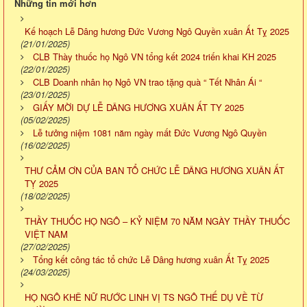
Những tin mới hơn
Kế hoạch Lễ Dâng hương Đức Vương Ngô Quyền xuân Ất Tỵ 2025
(21/01/2025)
CLB Thày thuốc họ Ngô VN tổng kết 2024 triến khai KH 2025
(22/01/2025)
CLB Doanh nhân họ Ngô VN trao tặng quà “ Tết Nhân Ái “
(23/01/2025)
GIẤY MỜI DỰ LỄ DÂNG HƯƠNG XUÂN ẤT TY 2025
(05/02/2025)
Lễ tưởng niệm 1081 năm ngày mất Đức Vương Ngô Quyền
(16/02/2025)
THƯ CẢM ƠN CỦA BAN TỔ CHỨC LỄ DÂNG HƯƠNG XUÂN ẤT
TỴ 2025
(18/02/2025)
THẦY THUỐC HỌ NGÔ – KỶ NIỆM 70 NĂM NGÀY THẦY THUỐC
VIỆT NAM
(27/02/2025)
Tổng kết công tác tổ chức Lễ Dâng hương xuân Ất Tỵ 2025
(24/03/2025)
HỌ NGÔ KHÊ NỮ RƯỚC LINH VỊ TS NGÔ THẾ DỤ VỀ TỪ