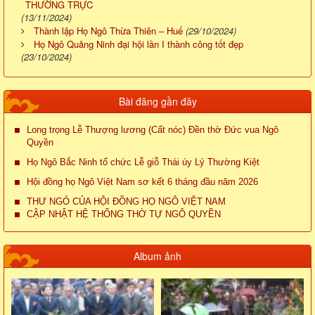
THƯỜNG TRỰC
(13/11/2024)
Thành lập Họ Ngô Thừa Thiên – Huế
(29/10/2024)
Họ Ngô Quảng Ninh đại hội lần I thành công tốt đẹp
(23/10/2024)
Bài đăng gần đây
Long trọng Lễ Thượng lương (Cất nóc) Đền thờ Đức vua Ngô
Quyền
Họ Ngô Bắc Ninh tổ chức Lễ giỗ Thái úy Lý Thường Kiệt
Hội đồng họ Ngô Việt Nam sơ kết 6 tháng đầu năm 2026
THƯ NGỎ CỦA HỘI ĐỒNG HỌ NGÔ VIỆT NAM
CẬP NHẬT HỆ THỐNG THỜ TỰ NGÔ QUYỀN
Album ảnh