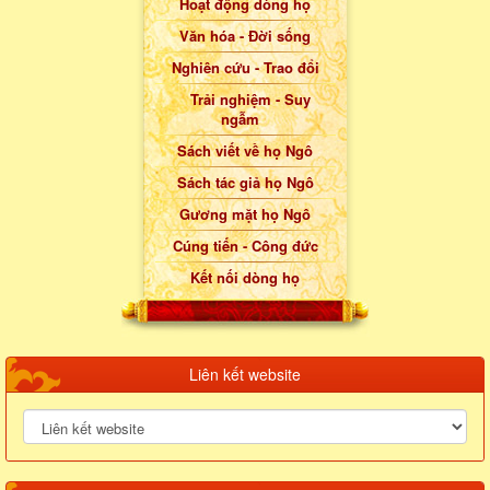
Hoạt động dòng họ
Văn hóa - Đời sống
Nghiên cứu - Trao đổi
Trải nghiệm - Suy
ngẫm
Sách viết về họ Ngô
Sách tác giả họ Ngô
Gương mặt họ Ngô
Cúng tiến - Công đức
Kết nối dòng họ
Liên kết website