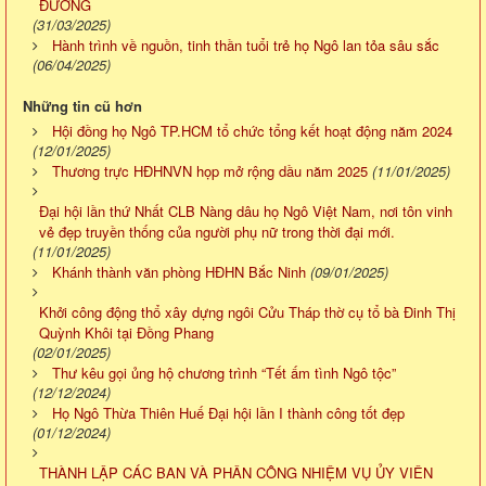
ĐƯỜNG
(31/03/2025)
Hành trình về nguồn, tinh thần tuổi trẻ họ Ngô lan tỏa sâu sắc
(06/04/2025)
Những tin cũ hơn
Hội đồng họ Ngô TP.HCM tổ chức tổng kết hoạt động năm 2024
(12/01/2025)
Thương trực HĐHNVN họp mở rộng dầu năm 2025
(11/01/2025)
Đại hội lần thứ Nhất CLB Nàng dâu họ Ngô Việt Nam, nơi tôn vinh
vẻ đẹp truyền thống của người phụ nữ trong thời đại mới.
(11/01/2025)
Khánh thành văn phòng HĐHN Bắc Ninh
(09/01/2025)
Khởi công động thổ xây dựng ngôi Cửu Tháp thờ cụ tổ bà Đinh Thị
Quỳnh Khôi tại Đồng Phang
(02/01/2025)
Thư kêu gọi ủng hộ chương trình “Tết ấm tình Ngô tộc”
(12/12/2024)
Họ Ngô Thừa Thiên Huế Đại hội lần I thành công tốt đẹp
(01/12/2024)
THÀNH LẬP CÁC BAN VÀ PHÂN CÔNG NHIỆM VỤ ỦY VIÊN