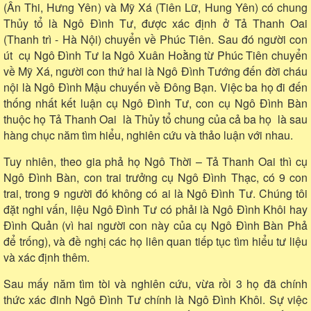
(Ân Thi, Hưng Yên) và Mỹ Xá (Tiên Lữ, Hung Yên) có chung
Thủy tổ là Ngô Đình Tư, được xác định ở Tả Thanh Oai
(Thanh trì - Hà Nội) chuyển về Phúc Tiên. Sau đó người con
út cụ Ngô Đình Tư la Ngô Xuân Hoằng từ Phúc Tiên chuyển
về Mỹ Xá, người con thứ hai là Ngô Đình Tướng đến đời cháu
nội là Ngô Đình Mậu chuyến về Đông Bạn. Việc ba họ đi đến
thống nhất kết luận cụ Ngô Đình Tư, con cụ Ngô Đình Bàn
thuộc họ Tả Thanh Oai là Thủy tổ chung của cả ba họ là s
au
hàng chục năm tìm hiểu, nghiên cứu và thảo luận với nhau
.
Tuy nhiên, theo gia phả họ Ngô Thời – Tả Thanh Oai thì cụ
Ngô Đình Bàn, con trai trưởng cụ Ngô Đình Thạc, có 9 con
trai, trong 9 người đó không có ai là Ngô Đình Tư. Chúng tôi
đặt nghi vấn, liệu Ngô Đình Tư có phải là Ngô Đình Khôi hay
Đình Quản (vì hai người con này của cụ Ngô Đình Bàn Phả
để trống), và đề nghị các họ liên quan tiếp tục tìm hiểu tư liệu
và xác định thêm.
Sau mấy năm tìm tòi và nghiên cứu, vừa rồi 3 họ đã chính
thức xác đinh Ngô Đình Tư chính là Ngô Đình Khôi. Sự việc