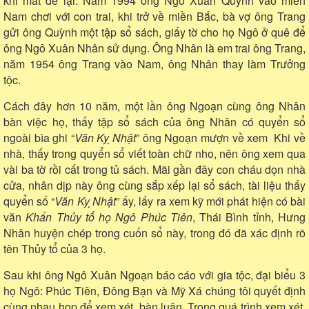
khi mất để lại. Năm 1994 ông Ngô Xuân Quỳnh vào miền
Nam chơi với con trai, khi trở về miền Bắc, bà vợ ông Trang
gửi ông Quỳnh một tập sổ sách, giấy tờ cho họ Ngô ở quê để
ông Ngô Xuân Nhân sử dụng. Ông Nhân là em trai ông Trang,
năm 1954 ông Trang vào Nam, ông Nhân thay làm Trưởng
tộc.
Cách đây hơn 10 năm, một lần ông Ngoạn cùng ông Nhân
bàn việc họ, thấy tập sổ sách của ông Nhân có quyển sổ
ngoài bìa ghi “
Văn Kỵ Nhật
” ông Ngoạn mượn về xem Khi về
nhà, thấy trong quyển sổ viết toàn chữ nho, nên ông xem qua
vài ba tờ rồi cất trong tủ sách. Mãi gần đây con cháu dọn nhà
cửa, nhân dịp này ông cùng sắp xếp lại sổ sách, tài liệu thấy
quyển số “
Văn Kỵ Nhật
” ấy, lấy ra xem kỹ mới phát hiện có bài
văn
Khấn Thủy tổ họ Ngô Phúc Tiên
, Thái Bình tỉnh, Hưng
Nhân huyện chép trong cuốn sổ này, trong đó đã xác định rõ
tên Thủy tổ của 3 họ.
Sau khi ông Ngô Xuân Ngoạn báo cáo với gia tộc, đại biểu 3
họ Ngô: Phúc Tiên, Đông Bạn và Mỹ Xá chúng tôi quyết định
cùng nhau họp để xem xét, bàn luận. Trong quá trình xem xét,