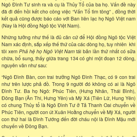
Ngô Đình Tư sinh ra và cụ là Thủy Tổ của ba họ. Vấn đề này
đã đi đến hồi kết cho công việc “Vấn Tổ tìm tông” , đồng thời
kết quả cũng được báo cáo với Ban liên lạc họ Ngô Việt nam
(Nay là Hội đồng Ngô tộc Việt Nam).
Những tưởng như thế là đủ căn cứ để Hội đồng Ngô tộc Việt
Nam xác định, sắp xếp thế thứ của các dòng họ, tuy nhiên khi
tôi xem
Phả hệ họ Ngô Việt
Nam
tái bản lần thứ nhất có sửa
chữa, bổ sung, thấy giữa trang 134 có ghi một đoạn 12 dòng,
nguyên văn như sau:
“Ngô Đình Bàn, con trai trưởng Ngô Đình Thạc, có 9 con trai
như trên lược phả đồ. Trong 9 người đó không có ai là Ngô
Đình Tư. Ba họ Ngô: Phúc Tiên, (Hưng Nhân, Thái Bình),
Đông Bạn (Ân Thi, Hưng Yên) và Mỹ Xá (Tiên Lữ, Hung Yên)
có chung Thủy tổ là Ngô Đình Tư ở Tả Thanh Oai chuyển về
Phúc Tiên, người con út Xuân Hoằng chuyển về Mỹ Xá, người
con thứ hai là Đình Tướng đến đời cháu nội là Đình Mậu mới
chuyến về Đông Bạn.