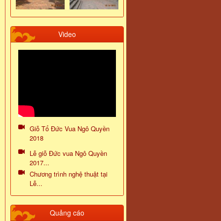
Video
Giỗ Tổ Đức Vua Ngô Quyền
2018
Lễ giỗ Đức vua Ngô Quyền
2017...
Chương trình nghệ thuật tại
Lễ...
Quảng cáo