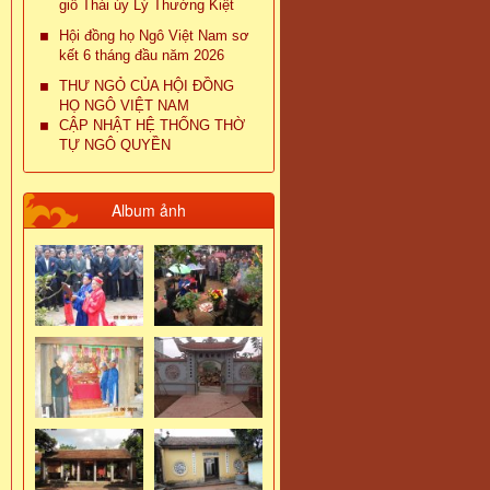
giỗ Thái úy Lý Thường Kiệt
Hội đồng họ Ngô Việt Nam sơ
kết 6 tháng đầu năm 2026
THƯ NGỎ CỦA HỘI ĐỒNG
HỌ NGÔ VIỆT NAM
CẬP NHẬT HỆ THỐNG THỜ
TỰ NGÔ QUYỀN
Album ảnh