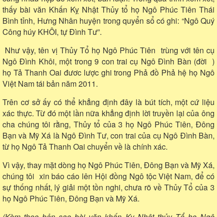
thấy bài văn Khấn Kỵ Nhật Thủy tổ họ Ngô Phúc Tiên Thái
Bình tỉnh, Hưng Nhân huyện trong quyển sổ có ghi: “Ngô Quý
Công húy KHÔI, tự Đình Tư”.
Như vậy, tên vị Thủy Tổ họ Ngô Phúc Tiên trùng với tên cụ
Ngô Đình Khôi, một trong 9 con trai cụ Ngô Đình Bàn (đời )
họ Tả Thanh Oai đươc lược ghi trong Phả đồ Phả hệ họ Ngô
Việt Nam tái bản năm 2011.
Trên cơ sở ấy có thể khẳng định đây là bút tích, một cứ liệu
xác thực. Từ đó một lần nữa khẳng định lời truyền lại của ông
cha chúng tôi rằng, Thủy tổ của 3 họ Ngô Phúc Tiên, Đông
Bạn và Mỹ Xá là Ngô Đình Tư, con trai của cụ Ngô Đình Bàn,
từ họ Ngô Tả Thanh Oai chuyển về là chính xác.
Vì vậy, thay mặt dòng họ Ngô Phúc Tiên, Đông Bạn và Mỹ Xá,
chúng tôi xin báo cáo lên Hội đồng Ngô tộc Việt Nam, để có
sự thống nhất, lý giải một tồn nghi, chưa rõ về Thủy Tổ của 3
họ Ngô Phúc Tiên, Đông Bạn và Mỹ Xá.
(Kèm theo bản sao bài văn khấn Kỵ Nhật thủy Tổ họ Ngô