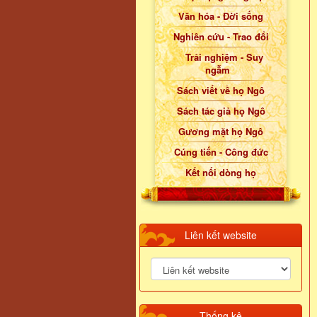
Văn hóa - Đời sống
Nghiên cứu - Trao đổi
Trải nghiệm - Suy
ngẫm
Sách viết về họ Ngô
Sách tác giả họ Ngô
Gương mặt họ Ngô
Cúng tiến - Công đức
Kết nối dòng họ
Liên kết website
Thống kê