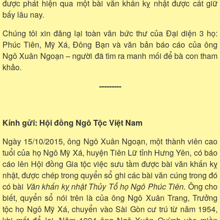
được phát hiện qua một bài văn khấn kỵ nhật được cất giữ
bấy lâu nay.
Chúng tôi xin đăng lại toàn văn bức thư của Đại diện 3 họ:
Phúc Tiên, Mỹ Xá, Đông Bạn và văn bản báo cáo của ông
Ngô Xuân Ngoạn – người đã tìm ra manh mối để bà con tham
khảo.
---------
Kính gửi: Hội đồng Ngô Tộc Việt Nam
Ngày 15/10/2015, ông Ngô Xuân Ngoạn, một thành viên cao
tuổi của họ Ngô Mỹ Xá, huyện Tiên Lữ tỉnh Hưng Yên, có báo
cáo lên Hội đồng Gia tộc việc sưu tầm được bài văn khấn kỵ
nhật, được chép trong quyển sổ ghi các bài văn cúng trong đó
có bài
Văn khấn kỵ nhật Thủy Tổ họ Ngô Phúc Tiên.
Ông cho
biết, quyển sổ nói trên là của ông Ngô Xuân Trang, Trưởng
tộc họ Ngô Mỹ Xá, chuyển vào Sài Gòn cư trú từ năm 1954,