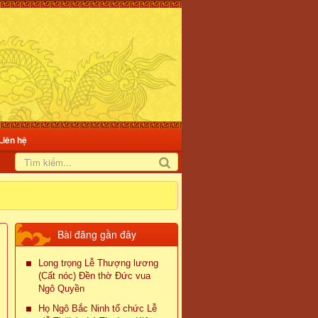
Liên hệ
Bài đăng gần đây
Long trọng Lễ Thượng lương
(Cất nóc) Đền thờ Đức vua
Ngô Quyền
Họ Ngô Bắc Ninh tổ chức Lễ