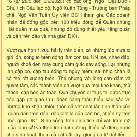
16 (từ 28/5 đến 3/6/2023) có các ông: Ngô Đạt Đức -
Chủ tịch Câu lạc bộ, Ngô Xuân Tùng - Trưởng ban Pháp
chế, Ngô Văn Tuân Ủy viên BCH tham gia. Các doanh
nhân đã đóng góp trên 100 triệu đồng để Quân chủng
Hải quân mua quà, những đồ dùng thiết yếu, tặng quân
và dân trên đảo và nhà giàn DK1.
Vượt qua hơn 1.200 hải lý trên biển, có những lúc mưa to
gió lớn, sóng to biển động làm con tầu KN 390 chao đảo,
người khoẻ đến mấy cũng cảm giác say sóng. Lại những
lần cập bờ, cập tầu sóng to nguy hiểm, sai nhịp chân là
có thể rớt xuống biển. Thế nhưng với lòng can đảm và
quyết tâm, các thành viên đã vượt qua mọi khó khăn, thử
thách, cập bến an toàn. Qua chuyến đi thực tế, được trực
tiếp gặp gỡ giao lưu, đoàn càng thấu hiểu sâu sắc về
những khó khăn, thiếu thốn cả vật chất lẫn tinh thần của
quân dân trên đảo, đặc biệt là của cán bộ, chiến sỹ trên
nhà giàn DK1. Sinh sống trên diện tích chỉ vài trăm m2
của toàn sắt và thép trên đại dương, thiếu cả điện, nước
cho sinh hoạt, thèm cả cái bắt tay, giọng ca từ đất liền…