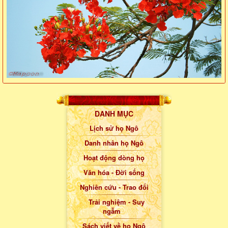
DANH MỤC
Lịch sử họ Ngô
Danh nhân họ Ngô
Hoạt động dòng họ
Văn hóa - Đời sống
Nghiên cứu - Trao đổi
Trải nghiệm - Suy
ngẫm
Sách viết về họ Ngô