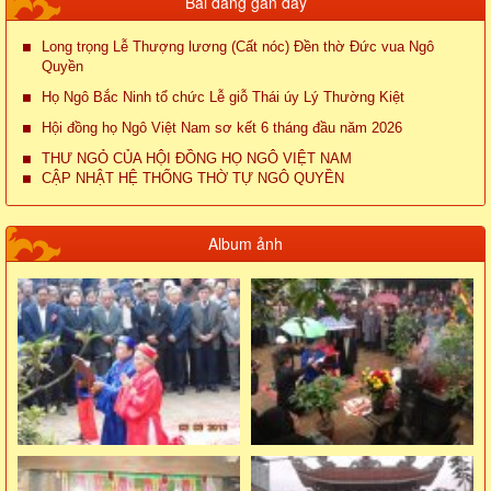
Bài đăng gần đây
Long trọng Lễ Thượng lương (Cất nóc) Đền thờ Đức vua Ngô
Quyền
Họ Ngô Bắc Ninh tổ chức Lễ giỗ Thái úy Lý Thường Kiệt
Hội đồng họ Ngô Việt Nam sơ kết 6 tháng đầu năm 2026
THƯ NGỎ CỦA HỘI ĐỒNG HỌ NGÔ VIỆT NAM
CẬP NHẬT HỆ THỐNG THỜ TỰ NGÔ QUYỀN
Album ảnh