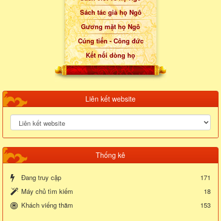
Sách tác giả họ Ngô
Gương mặt họ Ngô
Cúng tiến - Công đức
Kết nối dòng họ
Liên kết website
Thống kê
Đang truy cập
171
Máy chủ tìm kiếm
18
Khách viếng thăm
153