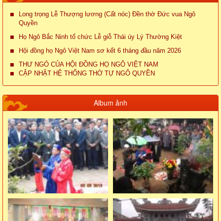
Long trọng Lễ Thượng lương (Cất nóc) Đền thờ Đức vua Ngô
Quyền
Họ Ngô Bắc Ninh tổ chức Lễ giỗ Thái úy Lý Thường Kiệt
Hội đồng họ Ngô Việt Nam sơ kết 6 tháng đầu năm 2026
THƯ NGỎ CỦA HỘI ĐỒNG HỌ NGÔ VIỆT NAM
CẬP NHẬT HỆ THỐNG THỜ TỰ NGÔ QUYỀN
Album ảnh