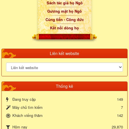
Sách tác giả họ Ngô
Gương mặt họ Ngô
Cúng tiến - Công đức
Kết nối dòng họ
Liên kết website
Thống kê
Đang truy cập
149
Máy chủ tìm kiếm
7
Khách viếng thăm
142
29,870
Hôm nay