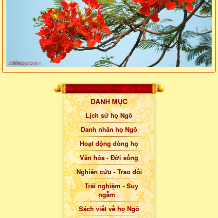
DANH MỤC
Lịch sử họ Ngô
Danh nhân họ Ngô
Hoạt động dòng họ
Văn hóa - Đời sống
Nghiên cứu - Trao đổi
Trải nghiệm - Suy
ngẫm
Sách viết về họ Ngô