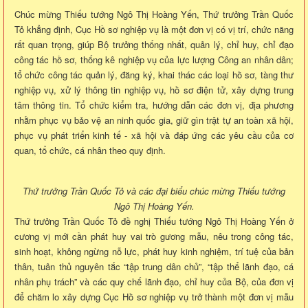
Chúc mừng Thiếu tướng Ngô Thị Hoàng Yến, Thứ trưởng Trần Quốc
Tỏ khẳng định, Cục Hồ sơ nghiệp vụ là một đơn vị có vị trí, chức năng
rất quan trọng, giúp Bộ trưởng thống nhất, quản lý, chỉ huy, chỉ đạo
công tác hồ sơ, thống kê nghiệp vụ của lực lượng Công an nhân dân;
tổ chức công tác quản lý, đăng ký, khai thác các loại hồ sơ, tàng thư
nghiệp vụ, xử lý thông tin nghiệp vụ, hồ sơ điện tử, xây dựng trung
tâm thông tin. Tổ chức kiểm tra, hướng dẫn các đơn vị, địa phương
nhằm phục vụ bảo vệ an ninh quốc gia, giữ gìn trật tự an toàn xã hội,
phục vụ phát triển kinh tế - xã hội và đáp ứng các yêu cầu của cơ
quan, tổ chức, cá nhân theo quy định.
Thứ trưởng Trần Quốc Tỏ và các đại biểu chúc mừng Thiếu tướng
Ngô Thị Hoàng Yến.
Thứ trưởng Trần Quốc Tỏ đề nghị Thiếu tướng Ngô Thị Hoàng Yến ở
cương vị mới cần phát huy vai trò gương mẫu, nêu trong công tác,
sinh hoạt, không ngừng nỗ lực, phát huy kinh nghiệm, trí tuệ của bản
thân, tuân thủ nguyên tắc “tập trung dân chủ”, “tập thể lãnh đạo, cá
nhân phụ trách” và các quy chế lãnh đạo, chỉ huy của Bộ, của đơn vị
để chăm lo xây dựng Cục Hồ sơ nghiệp vụ trở thành một đơn vị mẫu