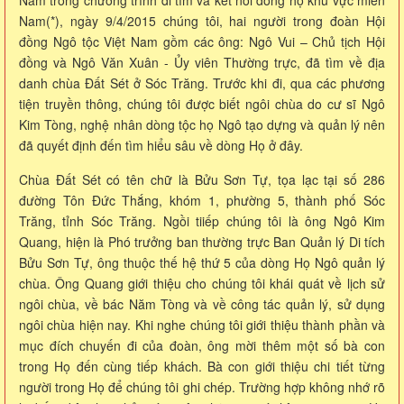
Nằm trong chương trình đi tìm và kết nối dòng họ khu vực miền
Nam(*), ngày 9/4/2015 chúng tôi, hai người trong đoàn Hội
đồng Ngô tộc Việt Nam gồm các ông: Ngô Vui – Chủ tịch Hội
đồng và Ngô Văn Xuân - Ủy viên Thường trực, đã tìm về địa
danh chùa Đất Sét ở Sóc Trăng. Trước khi đi, qua các phương
tiện truyền thông, chúng tôi được biết ngôi chùa do cư sĩ Ngô
Kim Tòng, nghệ nhân dòng tộc họ Ngô tạo dựng và quản lý nên
đã quyết định đến tìm hiểu sâu về dòng Họ ở đây.
Chùa Đất Sét có tên chữ là Bửu Sơn Tự, tọa lạc tại số 286
đường Tôn Đức Thắng, khóm 1, phường 5, thành phố Sóc
Trăng, tỉnh Sóc Trăng. Ngồi tiiếp chúng tôi là ông Ngô Kim
Quang, hiện là Phó trưởng ban thường trực Ban Quản lý Di tích
Bửu Sơn Tự, ông thuộc thế hệ thứ 5 của dòng Họ Ngô quản lý
chùa. Ông Quang giới thiệu cho chúng tôi khái quát về lịch sử
ngôi chùa, về bác Năm Tòng và về công tác quản lý, sử dụng
ngôi chùa hiện nay. Khi nghe chúng tôi giới thiệu thành phần và
mục đích chuyến đi của đoàn, ông mời thêm một số bà con
trong Họ đến cùng tiếp khách. Bà con giới thiệu chi tiết từng
người trong Họ để chúng tôi ghi chép. Trường hợp không nhớ rõ