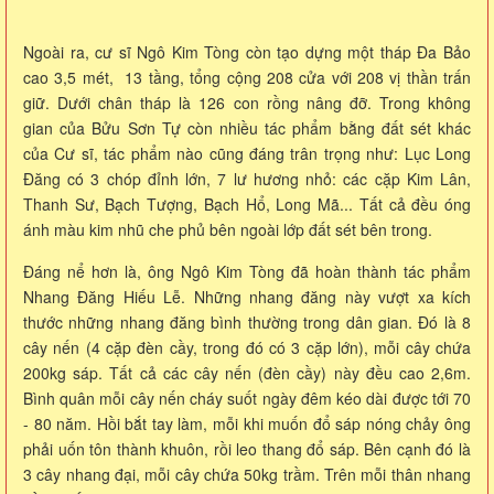
Ngoài ra, cư sĩ Ngô Kim Tòng còn tạo dựng một tháp Đa Bảo
cao 3,5 mét, 13 tầng, tổng cộng 208 cửa với 208 vị thần trấn
giữ. Dưới chân tháp là 126 con rồng nâng đỡ. Trong không
gian của Bửu Sơn Tự còn nhiều tác phẩm bằng đất sét khác
của Cư sĩ, tác phẩm nào cũng đáng trân trọng như: Lục Long
Đăng có 3 chóp đỉnh lớn, 7 lư hương nhỏ: các cặp Kim Lân,
Thanh Sư, Bạch Tượng, Bạch Hổ, Long Mã... Tất cả đều óng
ánh màu kim nhũ che phủ bên ngoài lớp đất sét bên trong.
Đáng nể hơn là, ông Ngô Kim Tòng đã hoàn thành tác phẩm
Nhang Đăng Hiếu Lễ. Những nhang đăng này vượt xa kích
thước những nhang đăng bình thường trong dân gian. Đó là 8
cây nến (4 cặp đèn cầy, trong đó có 3 cặp lớn), mỗi cây chứa
200kg sáp. Tất cả các cây nến (đèn cầy) này đều cao 2,6m.
Bình quân mỗi cây nến cháy suốt ngày đêm kéo dài được tới 70
- 80 năm. Hồi bắt tay làm, mỗi khi muốn đổ sáp nóng chảy ông
phải uốn tôn thành khuôn, rồi leo thang đổ sáp. Bên cạnh đó là
3 cây nhang đại, mỗi cây chứa 50kg trầm. Trên mỗi thân nhang