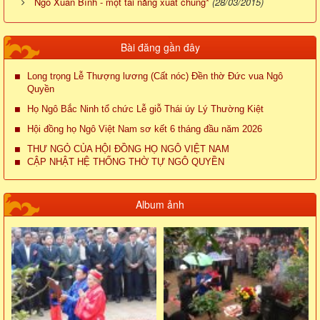
Ngô Xuân Bính - một tài năng xuất chúng*
(28/03/2015)
Bài đăng gần đây
Long trọng Lễ Thượng lương (Cất nóc) Đền thờ Đức vua Ngô
Quyền
Họ Ngô Bắc Ninh tổ chức Lễ giỗ Thái úy Lý Thường Kiệt
Hội đồng họ Ngô Việt Nam sơ kết 6 tháng đầu năm 2026
THƯ NGỎ CỦA HỘI ĐỒNG HỌ NGÔ VIỆT NAM
CẬP NHẬT HỆ THỐNG THỜ TỰ NGÔ QUYỀN
Album ảnh