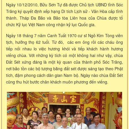
Ngày 10/12/2010, Bửu Sơn Tự đã được Chủ tịch UBND tỉnh Sóc
Trăng ký quyết định xếp hạng Di tích Lịch sử - Văn Hòa cấp tỉnh
thành. Tháp Đa Bảo và Bảo tòa Liên hoa của Chùa được tổ
chức Kỷ lục Việt Nam công nhận kỷ lục Quốc gia.
Ngày 18 tháng 7 năm Canh Tuất 1970 cư sĩ Ngô Kim Tòng viên
tịch, hưởng thọ 62 tuổi. Từ đó, các em ông rồi các cháu ông
tiếp nối nhau lo việc hương khói và tiếp khách hành hương
viếng chùa. Với những kỳ tích có một không hai như vậy, chùa
Đất Sét xứng đáng là một kỳ quan của thành phố Sóc Trăng,
nơi bảo tồn các bộ tượng bằng đất sét được sáng tạo theo Phật
tích, đậm phong cách dân gian Nam bộ. Ngày nào chùa Đất Sét
cũng thu hút bước chân khách muôn phương đến viếng.