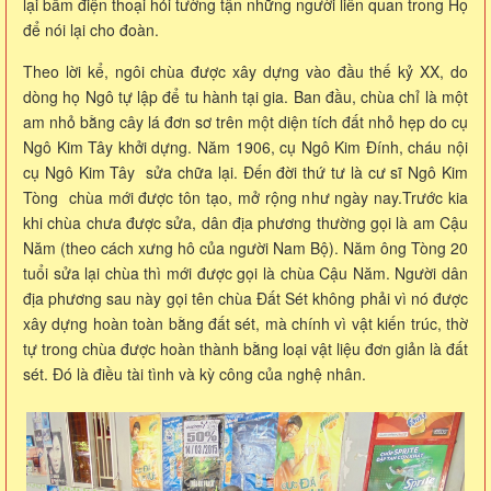
lại bấm điện thoại hỏi tường tận những người liên quan trong Họ
để nói lại cho đoàn.
Theo lời kể, ngôi chùa được xây dựng vào đầu thế kỷ XX, do
dòng họ Ngô tự lập để tu hành tại gia. Ban đầu, chùa chỉ là một
am nhỏ bằng cây lá đơn sơ trên một diện tích đất nhỏ hẹp do cụ
Ngô Kim Tây khởi dựng. Năm 1906, cụ Ngô Kim Đính, cháu nội
cụ Ngô Kim Tây sửa chữa lại. Đến đời thứ tư là cư sĩ Ngô Kim
Tòng chùa mới được tôn tạo, mở rộng như ngày nay.
Trước kia
khi chùa chưa được sửa, dân địa phương thường gọi là am Cậu
Năm (theo cách xưng hô của người Nam Bộ). Năm ông Tòng 20
tuổi sửa lại chùa thì mới được gọi là chùa Cậu Năm. Người dân
địa phương sau này gọi tên chùa Đất Sét không phải vì nó được
xây dựng hoàn toàn bằng đất sét, mà chính vì vật kiến trúc, thờ
tự trong chùa được hoàn thành bằng loại vật liệu đơn giản là đất
sét. Đó là điều tài tình và kỳ công của nghệ nhân.