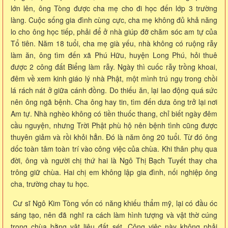
lớn lên, ông Tòng được cha mẹ cho đi học đến lớp 3 trường
làng. Cuộc sống gia đình cùng cực, cha mẹ không đủ khả năng
lo cho ông học tiếp, phải để ở nhà giúp đỡ chăm sóc am tự của
Tổ tiên. Năm 18 tuổi, cha mẹ già yếu, nhà không có ruộng rẫy
làm ăn, ông tìm đến xã Phú Hữu, huyện Long Phú, hỏi thuê
được 2 công đất Biểng làm rẫy. Ngày thì cuốc rẫy trồng khoai,
đêm về xem kinh giáo lý nhà Phật, một mình trú ngụ trong chồi
lá rách nát ở giữa cánh đồng. Do thiếu ăn, lại lao động quá sức
nên ông ngã bệnh. Cha ông hay tin, tìm đến dưa ông trở lại nơi
Am tự. Nhà nghèo không có tiền thuốc thang, chỉ biết ngày đêm
cầu nguyện, nhưng Trời Phật phù hộ nên bệnh tình cũng được
thuyên giảm và rồi khỏi hẳn. Đó là năm ông 20 tuổi. Từ đó ông
dốc toàn tâm toàn trí vào công việc của chùa. Khi thân phụ qua
đời, ông và người chị thứ hai là Ngô Thị Bạch Tuyết thay cha
trông giữ chùa. Hai chị em không lập gia đình, nối nghiệp ông
cha, trường chay tu học.
Cư sĩ Ngô Kim Tòng vốn có năng khiếu thẩm mỹ, lại có đầu óc
sáng tạo, nên đã nghĩ ra cách làm hình tượng và vật thờ cúng
trong chùa bằng vật liệu đất sét. Công việc này không phải