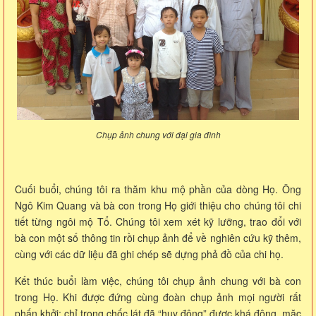
Chụp ảnh chung với đại gia đình
Cuối buổi, chúng tôi ra thăm khu mộ phần của dòng Họ. Ông
Ngô Kim Quang và bà con trong Họ giới thiệu cho chúng tôi chi
tiết từng ngôi mộ Tổ. Chúng tôi xem xét kỹ lưỡng, trao đổi với
bà con một số thông tin rồi chụp ảnh để về nghiên cứu kỹ thêm,
cùng với các dữ liệu đã ghi chép sẽ dựng phả đồ của chi họ.
Kết thúc buổi làm việc, chúng tôi chụp ảnh chung với bà con
trong Họ. Khi được đứng cùng đoàn chụp ảnh mọi người rất
phấn khởi; chỉ trong chốc lát đã “huy động” được khá đông, mặc