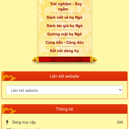
Trải nghiệm - Suy
ngẫm
Sách viết về họ Ngô
Sách tác giả họ Ngô
Gương mặt họ Ngô
Cúng tiến - Công đức
Kết nối dòng họ
Liên kết website
Thống kê
Đang truy cập
206