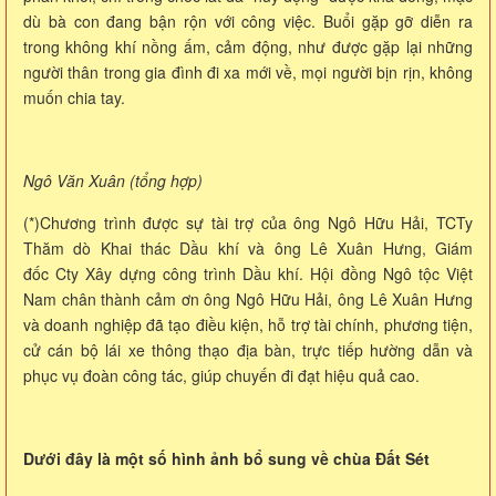
dù bà con đang bận rộn với công việc. Buổi gặp gỡ diễn ra
trong không khí nồng ấm, cảm động, như được gặp lại những
người thân trong gia đình đi xa mới về, mọi người bịn rịn, không
muốn chia tay.
Ngô Văn Xuân (tổng hợp)
(*)Chương trình được sự tài trợ của ông Ngô Hữu Hải, TCTy
Thăm dò Khai thác Dầu khí và ông Lê Xuân Hưng, Giám
đốc Cty Xây dựng công trình Dầu khí. Hội đồng Ngô tộc Việt
Nam chân thành cảm ơn ông Ngô Hữu Hải, ông Lê Xuân Hưng
và doanh nghiệp đã tạo điều kiện, hỗ trợ tài chính, phương tiện,
cử cán bộ lái xe thông thạo địa bàn, trực tiếp hường dẫn và
phục vụ đoàn công tác, giúp chuyến đi đạt hiệu quả cao.
Dưới đây là một số hình ảnh bổ sung về chùa Đất Sét