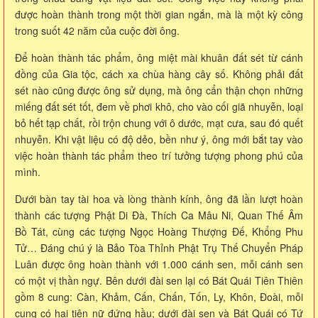
được hoàn thành trong một thời gian ngắn, mà là một kỳ công
trong suốt 42 năm của cuộc đời ông.
Để hoàn thành tác phẩm, ông miệt mài khuân đất sét từ cánh
đồng của Gia tộc, cách xa chùa hàng cây số. Không phải đất
sét nào cũng được ông sử dụng, mà ông cẩn thận chọn những
miếng đất sét tốt, đem về phơi khô, cho vào cối giã nhuyễn, loại
bỏ hết tạp chất, rồi trộn chung với ô dước, mạt cưa, sau đó quết
nhuyễn. Khi vật liệu có độ dẻo, bền như ý, ông mới bắt tay vào
việc hoàn thành tác phẩm theo trí tưởng tượng phong phú của
mình.
Dưới bàn tay tài hoa và lòng thành kính, ông đã lần lượt hoàn
thành các tượng Phật Di Đà, Thích Ca Mâu Ni, Quan Thế Âm
Bồ Tát, cùng các tượng Ngọc Hoàng Thượng Đế, Khổng Phu
Tử… Đáng chú ý là Bảo Tòa Thỉnh Phật Trụ Thế Chuyển Pháp
Luân được ông hoàn thành với 1.000 cánh sen, mỗi cánh sen
có một vị thần ngự. Bên dưới đài sen lại có Bát Quái Tiên Thiên
gồm 8 cung: Càn, Khảm, Cấn, Chấn, Tốn, Ly, Khôn, Đoài, mỗi
cung có hai tiên nữ đứng hầu; dưới đài sen và Bát Quái có Tứ