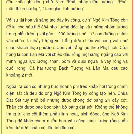
đều khắc ghi dòng chữ Nho: “Phật pháp diệu hương”, “Phật
mãn thiên hương”, “Tam giáo linh hương”.
Với sự tài hoa và sáng tạo đầy kỳ công, cư sĩ Ngô Kim Tòng còn
để lại cho hậu thế 884 pho tượng độc lập và những nhóm tượng
trong biểu tượng với gần 1.200 tượng nhỏ. Từ con đường chính
vào chùa, ta thấy tượng voi trắng đưa chiếc vòi cong vút như
chào khách thập phương. Con voi trắng tạc theo Phật tích. Cửa
hông là con Lân Mã với chiếc đầu rồng một sừng ngẩng cao với
mình ngựa lực lưỡng, thân, bờm và đuôi ngựa là vẩy rồng và
đuôi rồng. Cả hai tượng Bạch Tượng và Lân Mã đều cao
khoảng 2 mét.
Ngoài ra còn có những bức hoành phi treo khắp nơi trong chính
điện, tất cả đều do ông Ngô Kim Tòng kỳ công tạo nên. Chùa
Đất Sét tuy nhỏ bé nhưng được chống đỡ bằng 24 cây cột.
Thân cột được bao bọc toàn bộ bằng đất sét. Không thể không
trang trí cho cột thêm phần linh hoạt, sinh động, ông Ngô Kim
Tòng đã khắc chạm nhiều hoa văn cùng hình tượng rồng uốn
lượn từ dưới chân cột lên tới đỉnh cột.