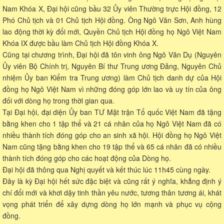
Nam Khóa X, Đại hội cũng bầu 32 Ủy viên Thường trực Hội đồng, 12
Phó Chủ tịch và 01 Chủ tịch Hội đồng. Ông Ngô Văn Sơn, Anh hùng
lao động thời kỳ đổi mới, Quyền Chủ tịch Hội đồng họ Ngô Việt Nam
Khóa IX được bầu làm Chủ tịch Hội đồng Khóa X.
Cũng tại chương trình, Đại hội đã tôn vinh ông Ngô Văn Dụ (Nguyên
Ủy viên Bộ Chính trị, Nguyên Bí thư Trung ương Đảng, Nguyên Chủ
nhiệm Ủy ban Kiểm tra Trung ương) làm Chủ tịch danh dự của Hội
đồng họ Ngô Việt Nam vì những đóng góp lớn lao và uy tín của ông
đối với dòng họ trong thời gian qua.
Tại Đại hội, đại diện Ủy ban TƯ Mặt trận Tổ quốc Việt Nam đã tặng
bằng khen cho 1 tập thể và 21 cá nhân của họ Ngô Việt Nam đã có
nhiều thành tích đóng góp cho an sinh xã hội. Hội đồng họ Ngô Việt
Nam cũng tặng bằng khen cho 19 tập thể và 65 cá nhân đã có nhiều
thành tích đóng góp cho các hoạt động của Dòng họ.
Đại hội đã thông qua Nghị quyết và kết thúc lúc 11h45 cùng ngày.
Đây là kỳ Đại hội hết sức đặc biệt và cũng rất ý nghĩa, khẳng định ý
chí đổi mới và khơi dậy tinh thần yêu nước, tương thân tương ái, khát
vọng phát triển để xây dựng dòng họ lớn mạnh và phục vụ cộng
đồng.