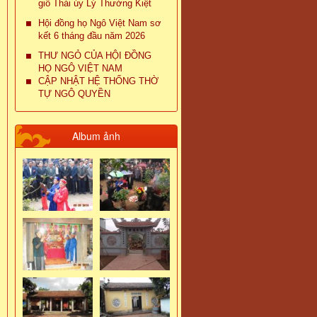
giỗ Thái úy Lý Thường Kiệt
Hội đồng họ Ngô Việt Nam sơ
kết 6 tháng đầu năm 2026
THƯ NGỎ CỦA HỘI ĐỒNG
HỌ NGÔ VIỆT NAM
CẬP NHẬT HỆ THỐNG THỜ
TỰ NGÔ QUYỀN
Album ảnh