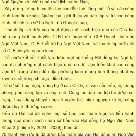
Ngô Quyền và nhiều nhân vật lịch sử họ Ngô;
- Xây dựng, trùng tu và tôn tạo các đền thờ, lăng mộ Tổ và các công
trình tâm linh khác; Quảng bá, giới thiệu và xác lập vị trí các công
trình, di tích lịch sử họ Ngô trên Google map;
- Thành lập và đưa vào hoạt động một cách hiệu quả các Câu lạc
bộ, mạng lưới thành viên CLB trực thuộc như: CLB Doanh nhân họ
Ngô Việt Nam, CLB Tuổi trẻ họ Ngô Việt Nam, và thành lập mới một
số CLB chuyên ngành khác;
- Tổ chức kết nối, thiết lập được một hệ thống Hội đồng họ Ngô tại
các địa phương một cách hiệu quả, do đó việc triển khai các công
việc từ Trung ương đến địa phương luôn mang tính thống nhất và
xuyên suốt trong chỉ đạo, điều hành.
- Ở cơ sở, hoạt động dòng họ ở các Chi họ đi vào nền nếp, nội dung
phong phú, sáng tạo và chặt chẽ. Công tác đào tạo lớp trẻ được coi
trọng, hoạt động khuyến học, khuyến tài, thiện nguyện xã hội cũng
được duy trì thường xuyên...
Tiếp đó Đại hội đã nghe một số báo cáo tham luận và tiến hành
thông qua danh sách nhân sự bầu vào Hội đồng họ Ngô Việt Nam
Khóa X (nhiệm kỳ 2024 - 2029), theo đó:
75 thành viên ưu tú đã được bầu tham gia vào Hội đồng họ Ngô Việt