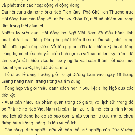
và phát triển các hoạt động vì cộng đồng.
Đại hội cũng đã nghe ông Ngô Tiến Quý, Phó Chủ tịch Thường trực
Hội đồng báo cáo tổng kết nhiệm kỳ Khóa IX, một số nhiệm vụ trọng
tâm trong thời gian tới.
Nhiệm kỳ vừa qua, Hội đồng họ Ngô Việt Nam đã điều hành linh
hoạt, đưa hoạt động Dòng họ phát triển theo chiều sâu, chú trọng
đến hiệu quả công việc. Về tổng quan, đây là nhiệm kỳ hoạt động
Dòng họ có nhiều chuyển biến tích cực so với các nhiệm kỳ trước, đã
làm được rất nhiều việc lớn có ý nghĩa và hoàn thành tốt các mục
tiêu nhiệm vụ Đại hội đã đề ra như:
- Tổ chức lễ dâng hương giỗ Tổ tại Đường Lâm vào ngày 18 tháng
Giêng hàng năm, trang trọng và ấm cúng;
- Tổng hợp và giới thiệu danh sách hơn 7.500 liệt sĩ họ Ngô qua các
thời kỳ;
- Xuất bản nhiều ấn phẩm quan trọng có giá trị về lịch sử, trong đó
bộ Phả hệ họ Ngô Việt Nam tái bản năm 2019 là một công trình khoa
học lịch sử dòng họ đồ sộ bao gồm 2 tập với hơn 3.000 trang, chứa
đựng hàm lượng thông tin lớn và bổ ích;
- Các công trình nghiên cứu về thân thế, sự nghiệp của Đức Vương