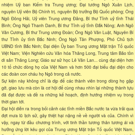
nhiệm Uỷ ban Kiểm tra Trung ương; Đại tướng Ngô Xuân Lịch,
nguyên Uỷ viên Bộ Chính trị, nguyên Bộ trưởng Bộ Quốc phòng; Ông
Ngô Đông Hải, Uỷ viên Trung ương Đảng, Bí thư Tỉnh uỷ tỉnh Thái
Bình; Ông Ngô Thanh Danh, Bí thư Tỉnh uỷ tỉnh Đắk Nông; Anh Ngô
Văn Cương, Bí thư Trung ương Đoàn; Ông Ngô Văn Luật, Nguyên Bí
thư Tỉnh ủy tỉnh Bắc Ninh; Ông Ngô Tân Phượng, Phó Chủ tịch
UBND tỉnh Bắc Ninh; Đại diện Ủy ban Trung ương Mặt trận Tổ quốc
Việt Nam; Viện Nghiên cứu Văn hóa Thăng Long, Trung tâm Bảo tồn
di sản Thăng Long; Giáo sư sử học Lê Văn Lan... cùng đại diện hơn
10 tổ chức dòng họ của Việt Nam và hơn 500 đại biểu đại diện cho
các đoàn con cháu họ Ngô trong cả nước.
Sự kiện này không chỉ là dịp để các thành viên trong dòng họ gặp
gỡ, giao lưu mà còn là cơ hội để cùng nhau nhìn lại những thành tựu
đã đạt được và đề ra những kế hoạch, định hướng nhiệm vụ trong
thời gian tới.
Đại hội diễn ra trong bối cảnh các tỉnh miền Bắc nước ta vừa trải qua
đợt mưa lũ lịch sử, gây thiệt hại nặng nề về người và của. Chính vì
vậy, ngay từ đầu chương trình, với tinh thần tương thân tương ái và
hưởng ứng lời kêu gọi của Trung ương Mặt trận Tổ quốc Việt Nam,