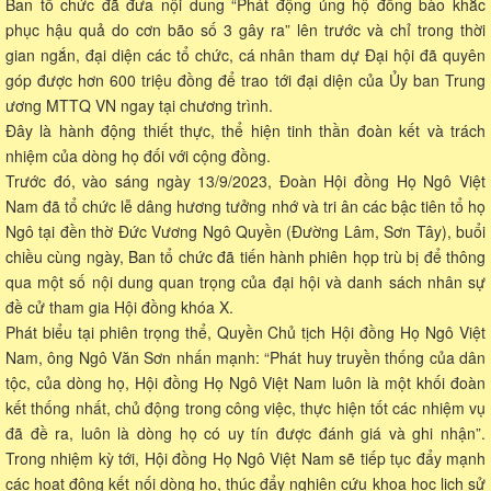
Ban tổ chức đã đưa nội dung “Phát động ủng hộ đồng bào khắc
phục hậu quả do cơn bão số 3 gây ra” lên trước và chỉ trong thời
gian ngắn, đại diện các tổ chức, cá nhân tham dự Đại hội đã quyên
góp được hơn 600 triệu đồng để trao tới đại diện của Ủy ban Trung
ương MTTQ VN ngay tại chương trình.
Đây là hành động thiết thực, thể hiện tinh thần đoàn kết và trách
nhiệm của dòng họ đối với cộng đồng.
Trước đó, vào sáng ngày 13/9/2023, Đoàn Hội đồng Họ Ngô Việt
Nam đã tổ chức lễ dâng hương tưởng nhớ và tri ân các bậc tiên tổ họ
Ngô tại đền thờ Đức Vương Ngô Quyền (Đường Lâm, Sơn Tây), buổi
chiều cùng ngày, Ban tổ chức đã tiến hành phiên họp trù bị để thông
qua một số nội dung quan trọng của đại hội và danh sách nhân sự
đề cử tham gia Hội đồng khóa X.
Phát biểu tại phiên trọng thể, Quyền Chủ tịch Hội đồng Họ Ngô Việt
Nam, ông Ngô Văn Sơn nhấn mạnh: “Phát huy truyền thống của dân
tộc, của dòng họ, Hội đồng Họ Ngô Việt Nam luôn là một khối đoàn
kết thống nhất, chủ động trong công việc, thực hiện tốt các nhiệm vụ
đã đề ra, luôn là dòng họ có uy tín được đánh giá và ghi nhận”.
Trong nhiệm kỳ tới, Hội đồng Họ Ngô Việt Nam sẽ tiếp tục đẩy mạnh
các hoạt động kết nối dòng họ, thúc đẩy nghiên cứu khoa học lịch sử