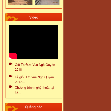
Video
Giỗ Tổ Đức Vua Ngô Quyền
2018
Lễ giỗ Đức vua Ngô Quyền
2017...
Chương trình nghệ thuật tại
Lễ...
Quảng cáo