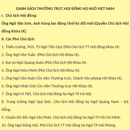
DANH SÁCH THƯỜNG TRỰC HỘI ĐỒNG HỌ NGÔ VIỆT NAM
I. Chủ tịch Hội đồng:
Ông Ngô Văn Sơn, Anh hùng lao động thời kỳ đổi mới (Quyền Chủ tịch Hội
đồng Khóa IX).
II. Các Phó Chủ tịch:
1. Thiếu tướng, PGS, TS Ngô Tiến Quý (Phó Chủ tịch TT Hội đồng Khóa IX)
2. Ông Ngô Văn Tuấn (Phó Chủ tịch HĐ Khóa IX).
3. Đại sứ Ngô Quang Xuân (Phó Chủ tịch HĐ Khóa IX).
4. Ông Ngô Hữu Minh (Phó Chủ tịch HĐ Khóa IX).
5. Ông Ngô Văn Xuân (Ủy viên Thường trực, Chánh Văn phòng HĐ Khóa IX).
6. Ông Ngô Nhật Dân (Ủy viên Thường trực HĐ Khóa IX).
7. Ông Ngô Vi Tiết, Chủ tịch Hội đồng họ Ngô TP Hà Nội.
8. Trung tướng Ngô Quý Đức, Chủ tịch Hội đồng họ Ngô Quảng Nam – Đà
Nẵng.
9. Chuẩn Đô đốc Ngô Văn Phát, Chủ tịch Hội đồng họ Ngô TP Hồ Chí Minh.
10. Ông Ngô Đăng Hải, Phó Chủ tịch TT Hội đồng họ Ngô TP Hải Phòng.