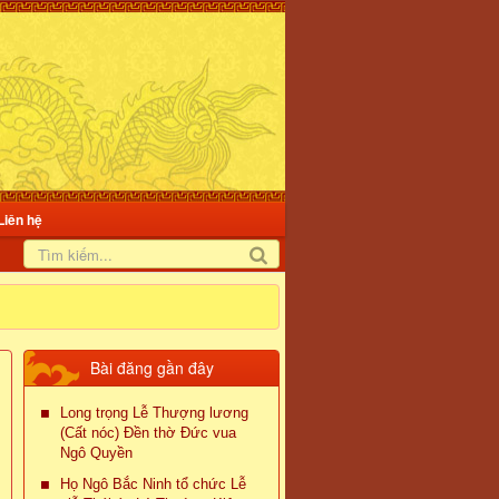
Liên hệ
Bài đăng gần đây
Long trọng Lễ Thượng lương
(Cất nóc) Đền thờ Đức vua
Ngô Quyền
Họ Ngô Bắc Ninh tổ chức Lễ