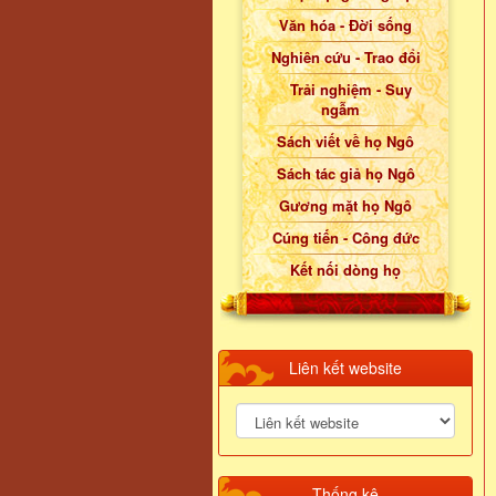
Văn hóa - Đời sống
Nghiên cứu - Trao đổi
Trải nghiệm - Suy
ngẫm
Sách viết về họ Ngô
Sách tác giả họ Ngô
Gương mặt họ Ngô
Cúng tiến - Công đức
Kết nối dòng họ
Liên kết website
Thống kê