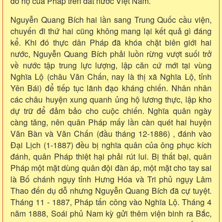
đô hộ của Pháp trên đất nước Việt Nam.
Nguyễn Quang Bích hai lần sang Trung Quốc cầu viện,
chuyến đi thứ hai cũng không mang lại kết quả gì đáng
kể. Khi đó thực dân Pháp đã khóa chặt biên giới hai
nước, Nguyễn Quang Bích phải luồn rừng vượt suối trở
về nước tập trung lực lượng, lập căn cứ mới tại vùng
Nghĩa Lộ (châu Văn Chấn, nay là thị xã Nghĩa Lộ, tỉnh
Yên Bái) để tiếp tục lãnh đạo kháng chiến. Nhân nhân
các châu huyện xung quanh ủng hộ lương thực, lập kho
dự trữ để đảm bảo cho cuộc chiến. Nghĩa quân ngày
càng tăng, nên quân Pháp mấy lần càn quét hai huyện
Văn Bàn và Văn Chấn (đầu tháng 12-1886) , đánh vào
Đại Lịch (1-1887) đều bị nghĩa quân của ông phục kích
đánh, quân Pháp thiệt hại phải rút lui. Bị thất bại, quân
Pháp một mặt dùng quân đội đàn áp, một mặt cho tay sai
là Bố chánh ngụy tỉnh Hưng Hóa và Tri phủ ngụy Lâm
Thao đến dụ dỗ nhưng Nguyễn Quang Bích đã cự tuyệt.
Tháng 11 - 1887, Pháp tấn công vào Nghĩa Lộ. Tháng 4
năm 1888, Soái phủ Nam kỳ gửi thêm viện binh ra Bắc,