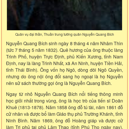
Quân vụ đại thần, Thuần trung tướng quân Nguyễn Quang Bích
Nguyễn Quang Bích sinh ngày 8 tháng 4 năm Nhâm Thìn
(tức 7 tháng 5 năm 1832). Quê hương của ông thuộc làng
Trình Phố, huyện Trực Định, phủ Kiến Xương, tỉnh Nam
Định, nay là làng Trình Nhất, xã An Ninh, huyện Tiền Hải,
tỉnh Thái Bình). Ông vốn họ Ngô, dòng dõi Ngô Quyền,
nhưng do ông nội ông đổi sang họ ngoại là họ Nguyễn
nên sử sách thường gọi ông là Nguyễn Quang Bích.
Ngay từ nhỏ Nguyễn Quang Bích nổi tiếng thông minh
học giỏi nhất trong vùng, ông là học trò của tiến sĩ Doãn
Khuê (1813-1878). Năm 1858 ông đỗ tú tài, năm 1861 đỗ
cử nhân và được bổ làm Giáo thụ phủ Trường Khánh, tỉnh
Ninh Bình. Năm 1869, ông đỗ Hoàng giáp và được cử
làm Tri phủ tại phủ Lâm Thao (tỉnh Phú Thọ ngày nay),