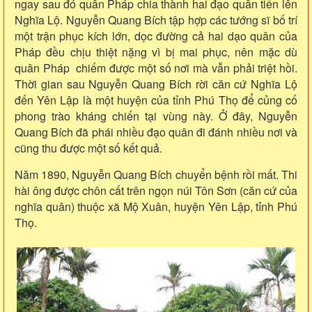
ngay sau đó quân Pháp chia thành hai đạo quân tiến lên
Nghĩa Lộ. Nguyễn Quang Bích tập hợp các tướng sĩ bố trí
một trận phục kích lớn, dọc đường cả hai dạo quân của
Pháp đều chịu thiệt nặng vì bị mai phục, nên mặc dù
quân Pháp chiếm được một số nơi mà vẫn phải triệt hồi.
Thời gian sau Nguyễn Quang Bích rời căn cứ Nghĩa Lộ
đến Yên Lập là một huyện của tỉnh Phú Thọ để củng cố
phong trào kháng chiến tại vùng này. Ở đây, Nguyễn
Quang Bích đã phái nhiều đạo quân đi đánh nhiều nơi và
cũng thu được một số kết quả.
Năm 1890, Nguyễn Quang Bích chuyển bệnh rồi mất. Thi
hài ông được chôn cất trên ngọn núi Tôn Sơn (căn cứ của
nghĩa quân) thuộc xã Mộ Xuân, huyện Yên Lập, tỉnh Phú
Thọ.