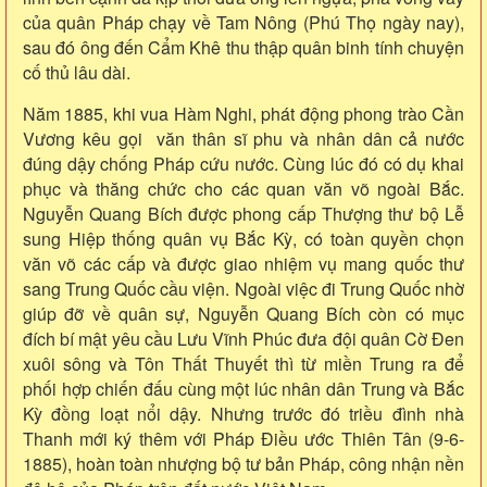
của quân Pháp chạy về Tam Nông (Phú Thọ ngày nay),
sau đó ông đến Cẩm Khê thu thập quân binh tính chuyện
cố thủ lâu dài.
Năm 1885, khi vua Hàm Nghi, phát động phong trào Cần
Vương kêu gọi văn thân sĩ phu và nhân dân cả nước
đúng dậy chống Pháp cứu nước. Cùng lúc đó có dụ khai
phục và thăng chức cho các quan văn võ ngoài Bắc.
Nguyễn Quang Bích được phong cấp Thượng thư bộ Lễ
sung Hiệp thống quân vụ Bắc Kỳ, có toàn quyền chọn
văn võ các cấp và được giao nhiệm vụ mang quốc thư
sang Trung Quốc cầu viện. Ngoài việc đi Trung Quốc nhờ
giúp đỡ về quân sự, Nguyễn Quang Bích còn có mục
đích bí mật yêu cầu Lưu Vĩnh Phúc đưa đội quân Cờ Đen
xuôi sông và Tôn Thất Thuyết thì từ miền Trung ra để
phối hợp chiến đấu cùng một lúc nhân dân Trung và Bắc
Kỳ đồng loạt nổi dậy. Nhưng trước đó triều đình nhà
Thanh mới ký thêm với Pháp Điều ước Thiên Tân (9-6-
1885), hoàn toàn nhượng bộ tư bản Pháp, công nhận nền