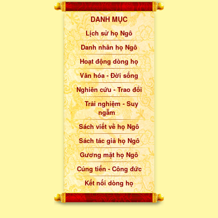
DANH MỤC
Lịch sử họ Ngô
Danh nhân họ Ngô
Hoạt động dòng họ
Văn hóa - Đời sống
Nghiên cứu - Trao đổi
Trải nghiệm - Suy
ngẫm
Sách viết về họ Ngô
Sách tác giả họ Ngô
Gương mặt họ Ngô
Cúng tiến - Công đức
Kết nối dòng họ