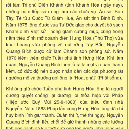
rồi làm Tri phủ Diên Khánh (tỉnh Khánh Hòa ngày nay),
những năm tiếp sau ông làm các chức vụ: Án sát Sơn
Tây, Tế tửu Quốc Tử Giám Huế, Án sát tỉnh Bình Định.
Năm 1875, ông được vua Tự Đức giao cho duyệt bộ sách
Khâm định Việt sử Thông giám cương mục, cũng trong
năm triều đình mở doanh điền Hưng Hóa (Phú Thọ) vừa
khai hoang vừa phòng vệ núi rừng Tây Bắc, Nguyễn
Quang Bích được cử làm Chánh sơn phòng sứ. Năm
1876 kiêm thêm chức Tuần phủ tỉnh Hưng Hóa. Khi làm
quan, Nguyễn Quang Bích luôn tỏ ra là một vị quan thanh
liêm, có đức độ nên được nhân dân các địa phương rất
ngưỡng mộ và thường gọi ông là “Hoạt phật” (Phật sống).
Khi ông giữ chức Tuần phủ tỉnh Hưng Hóa, ông là người
cương quyết chống lại đường lối thỏa hiệp với Pháp
(Hiệp ước Quý Mùi 25-8-1883) của triều đình nhà
Nguyễn. Năm 1883 Pháp tấn công Hưng Hóa, ông đã chỉ
huy binh lính giữ thành. Quân thì ít, thế thì nguy, Nguyễn
Quang Bích định liều chết để giữ thành những các tướng
lĩnh bên cạnh đã kịp thời đưa ông lên ngựa, phá vòng vây