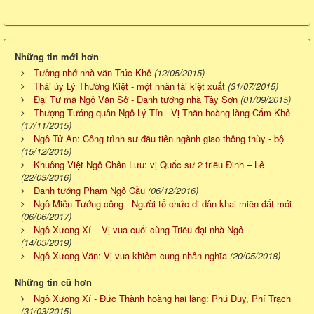
Những tin mới hơn
Tưởng nhớ nhà văn Trúc Khê
(12/05/2015)
Thái úy Lý Thường Kiệt - một nhân tài kiệt xuất
(31/07/2015)
Đại Tư mã Ngô Văn Sở - Danh tướng nhà Tây Sơn
(01/09/2015)
Thượng Tướng quân Ngô Lý Tín - Vị Thần hoàng làng Cẩm Khê
(17/11/2015)
Ngô Tử An: Công trình sư đầu tiên ngành giao thông thủy - bộ
(15/12/2015)
Khuông Việt Ngô Chân Lưu: vị Quốc sư 2 triều Đinh – Lê
(22/03/2016)
Danh tướng Phạm Ngô Cầu
(06/12/2016)
Ngô Miễn Tướng công - Người tổ chức di dân khai miền đất mới
(06/06/2017)
Ngô Xương Xí – Vị vua cuối cùng Triều đại nhà Ngô
(14/03/2019)
Ngô Xương Văn: Vị vua khiêm cung nhân nghĩa
(20/05/2018)
Những tin cũ hơn
Ngô Xương Xí - Đức Thành hoàng hai làng: Phú Duy, Phí Trạch
(31/03/2015)