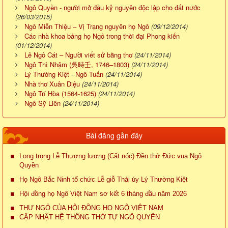
Ngô Quyền - người mở đầu kỷ nguyên độc lập cho đất nước
(26/03/2015)
Ngô Miễn Thiệu – Vị Trạng nguyên họ Ngô
(09/12/2014)
Các nhà khoa bảng họ Ngô trong thời đại Phong kiến
(01/12/2014)
Lê Ngô Cát – Người viết sử bằng thơ
(24/11/2014)
Ngô Thì Nhậm (吳時壬, 1746–1803)
(24/11/2014)
Lý Thường Kiệt - Ngô Tuấn
(24/11/2014)
Nhà thơ Xuân Diệu
(24/11/2014)
Ngô Trí Hòa (1564-1625)
(24/11/2014)
Ngô Sỹ Liên
(24/11/2014)
Bài đăng gần đây
Long trọng Lễ Thượng lương (Cất nóc) Đền thờ Đức vua Ngô
Quyền
Họ Ngô Bắc Ninh tổ chức Lễ giỗ Thái úy Lý Thường Kiệt
Hội đồng họ Ngô Việt Nam sơ kết 6 tháng đầu năm 2026
THƯ NGỎ CỦA HỘI ĐỒNG HỌ NGÔ VIỆT NAM
CẬP NHẬT HỆ THỐNG THỜ TỰ NGÔ QUYỀN