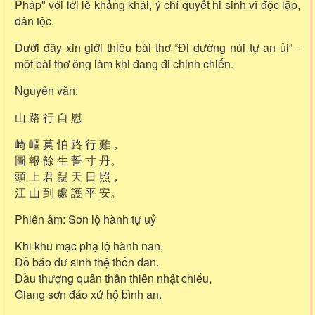
Pháp" với lời lẽ khảng khái, ý chí quyết hi sinh vì độc lập,
dân tộc.
Dưới đây xin giới thiệu bài thơ “Đi dường núi tự an ủi” -
một bài thơ ông làm khi đang đi chinh chiến.
Nguyên văn:
山 路 行 自 慰
崎 嶇 莫 怕 路 行 難，
圖 報 餘 生 誓 寸 丹。
頭 上 君 親 天 日 照，
江 山 到 處 護 平 安。
Phiên âm:
Sơn lộ hành tự uỷ
Khi khu mạc phạ lộ hành nan,
Đồ báo dư sinh thệ thốn đan.
Đầu thượng quân thân thiên nhật chiếu,
Giang sơn đáo xứ hộ bình an.