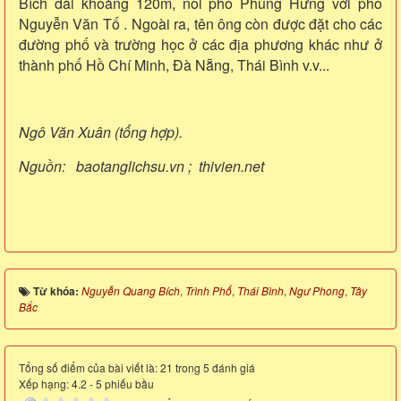
Bích dài khoảng 120m, nối phố Phùng Hưng với phố
Nguyễn Văn Tố . Ngoài ra, tên ông còn được đặt cho các
đường phố và trường học ở các địa phương khác như ở
thành phố Hồ Chí Minh, Đà Nẵng, Thái Bình v.v...
Ngô Văn Xuân (tổng hợp).
Nguồn: baotanglichsu.vn ;
thivien.net
Từ khóa:
Nguyễn Quang Bích
,
Trình Phổ
,
Thái Bình
,
Ngư Phong
,
Tây
Bắc
Tổng số điểm của bài viết là: 21 trong 5 đánh giá
Xếp hạng:
4.2
-
5
phiếu bầu