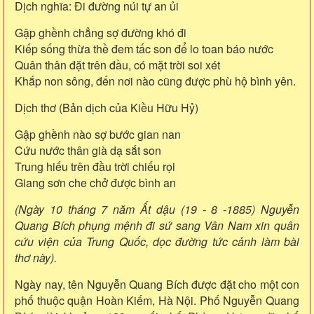
Dịch nghĩa: Đi đường núi tự an ủi
Gập ghềnh chẳng sợ đường khó đi
Kiếp sống thừa thề đem tấc son để lo toan báo nước
Quân thân đặt trên đầu, có mặt trời soi xét
Khắp non sông, đến nơi nào cũng được phù hộ bình yên.
Dịch thơ (Bản dịch của Kiều Hữu Hỷ)
Gập ghềnh nào sợ bước gian nan
Cứu nước thân già dạ sắt son
Trung hiếu trên đầu trời chiếu rọi
Giang sơn che chở được bình an
(Ngày 10 tháng 7 năm Ất dậu (19 - 8 -1885) Nguyễn
Quang Bích phụng mệnh đi sứ sang Vân Nam xin quân
cứu viện của Trung Quốc, dọc đường tức cảnh làm bài
thơ này).
Ngày nay, tên Nguyễn Quang Bích được đặt cho một con
phố thuộc quận Hoàn Kiếm, Hà Nội. Phố Nguyễn Quang