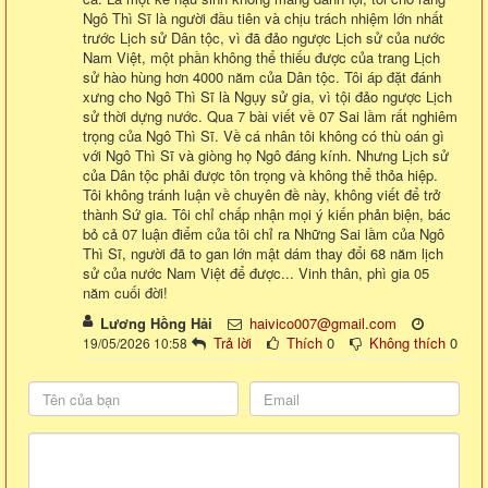
Ngô Thì Sĩ là người đầu tiên và chịu trách nhiệm lớn nhất
trước Lịch sử Dân tộc, vì đã đảo ngược Lịch sử của nước
Nam Việt, một phần không thể thiếu được của trang Lịch
sử hào hùng hơn 4000 năm của Dân tộc. Tôi áp đặt đánh
xưng cho Ngô Thì Sĩ là Ngụy sử gia, vì tội đảo ngược Lịch
sử thời dựng nước. Qua 7 bài viết về 07 Sai lầm rất nghiêm
trọng của Ngô Thì Sĩ. Về cá nhân tôi không có thù oán gì
với Ngô Thì Sĩ và giòng họ Ngô đáng kính. Nhưng Lịch sử
của Dân tộc phải được tôn trọng và không thể thỏa hiệp.
Tôi không tránh luận về chuyên đề này, không viết để trở
thành Sứ gia. Tôi chỉ chấp nhận mọi ý kiến phản biện, bác
bỏ cả 07 luận điểm của tôi chỉ ra Những Sai lầm của Ngô
Thì Sĩ, người đã to gan lớn mật dám thay đổi 68 năm lịch
sử của nước Nam Việt để được... Vinh thân, phì gia 05
năm cuối đời!
Lương Hồng Hải
haivico007@gmail.com
Trả lời
Thích
0
Không thích
0
19/05/2026 10:58