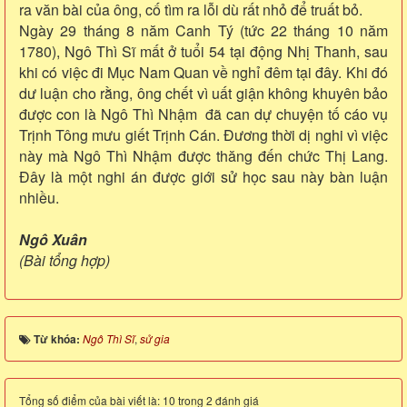
ra văn bài của ông, cố tìm ra lỗi dù rất nhỏ để truất bỏ.
Ngày 29 tháng 8 năm Canh Tý (tức 22 tháng 10 năm
1780), Ngô Thì Sĩ mất ở tuổi 54 tại động Nhị Thanh, sau
khi có việc đi Mục Nam Quan về nghỉ đêm tại đây. Khi đó
dư luận cho rằng, ông chết vì uất giận không khuyên bảo
được con là Ngô Thì Nhậm đã can dự chuyện tố cáo vụ
Trịnh Tông mưu giết Trịnh Cán. Đương thời dị nghi vì việc
này mà Ngô Thì Nhậm được thăng đến chức Thị Lang.
Đây là một nghi án được giới sử học sau này bàn luận
nhiều.
Ngô Xuân
(Bài tổng hợp)
Từ khóa:
Ngô Thì Sĩ
,
sử gia
Tổng số điểm của bài viết là: 10 trong 2 đánh giá