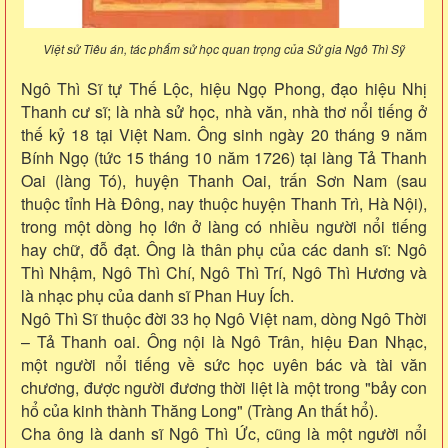
Việt sử Tiêu án, tác phấm sử học quan trọng của Sử gia Ngô Thì Sỹ
Ngô Thì Sĩ tự Thế Lộc, hiệu Ngọ Phong, đạo hiệu Nhị
Thanh cư sĩ; là nhà sử học, nhà văn, nhà thơ nổi tiếng ở
thế kỷ 18 tại Việt Nam. Ông sinh ngày 20 tháng 9 năm
Bính Ngọ (tức 15 tháng 10 năm 1726) tại làng Tả Thanh
Oai (làng Tó), huyện Thanh Oai, trấn Sơn Nam (sau
thuộc tỉnh Hà Đông, nay thuộc huyện Thanh Trì, Hà Nội),
trong một dòng họ lớn ở làng có nhiều người nổi tiếng
hay chữ, đỗ đạt. Ông là thân phụ của các danh sĩ: Ngô
Thì Nhậm, Ngô Thì Chí, Ngô Thì Trí, Ngô Thì Hương và
là nhạc phụ của danh sĩ Phan Huy Ích.
Ngô Thì Sĩ thuộc đời 33 họ Ngô Việt nam, dòng Ngô Thời
– Tả Thanh oai. Ông nội là Ngô Trân, hiệu Đan Nhạc,
một người nổi tiếng về sức học uyên bác và tài văn
chương, được người đương thời liệt là một trong "bảy con
hổ của kinh thành Thăng Long" (Tràng An thất hổ).
Cha ông là danh sĩ Ngô Thì Ức, cũng là một người nổi