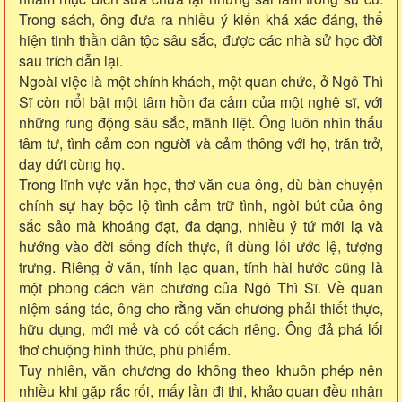
Trong sách, ông đưa ra nhiều ý kiến khá xác đáng, thể
hiện tinh thần dân tộc sâu sắc, được các nhà sử học đời
sau trích dẫn lại.
Ngoài việc là một chính khách, một quan chức, ở Ngô Thì
Sĩ còn nổi bật một tâm hồn đa cảm của một nghệ sĩ, với
những rung động sâu sắc, mãnh liệt. Ông luôn nhìn thấu
tâm tư, tình cảm con người và cảm thông với họ, trăn trở,
day dứt cùng họ.
Trong lĩnh vực văn học, thơ văn cua ông, dù bàn chuyện
chính sự hay bộc lộ tình cảm trữ tình, ngòi bút của ông
sắc sảo mà khoáng đạt, đa dạng, nhiều ý tứ mới lạ và
hướng vào đời sống đích thực, ít dùng lối ước lệ, tượng
trưng. Riêng ở văn, tính lạc quan, tính hài hước cũng là
một phong cách văn chương của Ngô Thì Sĩ. Về quan
niệm sáng tác, ông cho rằng văn chương phải thiết thực,
hữu dụng, mới mẻ và có cốt cách riêng. Ông đả phá lối
thơ chuộng hình thức, phù phiếm.
Tuy nhiên, văn chương do không theo khuôn phép nên
nhiều khi gặp rắc rối, mấy lần đi thi, khảo quan đều nhận