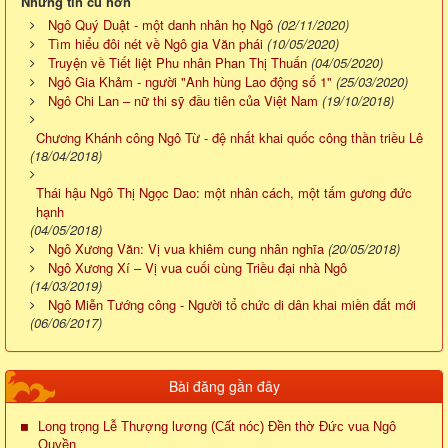
Những tin cũ hơn
Ngô Quý Duật - một danh nhân họ Ngô
(02/11/2020)
Tìm hiểu đôi nét về Ngô gia Văn phái
(10/05/2020)
Truyện về Tiết liệt Phu nhân Phan Thị Thuấn
(04/05/2020)
Ngô Gia Khảm - người "Anh hùng Lao động số 1"
(25/03/2020)
Ngô Chi Lan – nữ thi sỹ đầu tiên của Việt Nam
(19/10/2018)
Chương Khánh công Ngô Từ - đệ nhất khai quốc công thần triều Lê
(18/04/2018)
Thái hậu Ngô Thị Ngọc Dao: một nhân cách, một tấm gương đức
hạnh
(04/05/2018)
Ngô Xương Văn: Vị vua khiêm cung nhân nghĩa
(20/05/2018)
Ngô Xương Xí – Vị vua cuối cùng Triều đại nhà Ngô
(14/03/2019)
Ngô Miễn Tướng công - Người tổ chức di dân khai miền đất mới
(06/06/2017)
Bài đăng gần đây
Long trọng Lễ Thượng lương (Cất nóc) Đền thờ Đức vua Ngô
Quyền