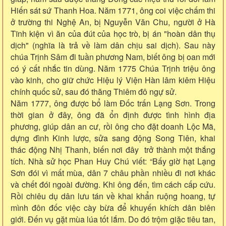
Hiến sát sứ Thanh Hoa. Năm 1771, ông coi việc chấm thi
ở trường thi Nghệ An, bị Nguyễn Văn Chu, người ở Hà
Tĩnh kiện vì ăn của đút của học trò, bị án "hoàn dân thụ
dịch" (nghĩa là trả về làm dân chịu sai dịch). Sau này
chúa Trịnh Sâm đi tuần phương Nam, biết ông bị oan mới
có ý cất nhắc tin dùng. Năm 1775 Chúa Trịnh triệu ông
vào kinh, cho giữ chức Hiệu lý Viện Hàn lâm kiêm Hiệu
chính quốc sử, sau đó thăng Thiêm đô ngự sử.
Năm 1777, ông được bổ làm Đốc trấn Lạng Sơn. Trong
thời gian ở đây, ông đã ổn định được tình hình địa
phương, giúp dân an cư, rồi ông cho đặt doanh Lộc Mã,
dựng đình Kinh lược, sửa sang động Song Tiên, khai
thác động Nhị Thanh, biến nơi đây trở thành một thắng
tích. Nhà sử học Phan Huy Chú viết: “Bấy giờ hạt Lạng
Sơn đói vì mất mùa, dân 7 châu phần nhiều đi nơi khác
và chết đói ngoài đường. Khi ông đến, tìm cách cấp cứu.
Rồi chiêu dụ dân lưu tán về khai khẩn ruộng hoang, tự
mình đôn đốc việc cày bừa để khuyến khích dân biên
giới. Đến vụ gặt mùa lúa tốt lắm. Do đó trộm giặc tiêu tan,