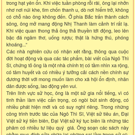
trong hạt yên ổn. Khi việc tuần phòng rỗi rãi, ông lại nhởn
nhơ nơi núi khe, tìm chốn thanh u, dò nơi hiểm trở, không
có chỗ nào ông không đến. Ở phía Bắc trấn thành cách
sông, ông mở mang động Nhị Thanh làm cảnh trí rất lạ.
Khi việc quan thong thả ông thả thuyền tới động, leo lên
bậc đá ngâm thơ, uống rượu; thật là hứng thú, phóng
khoáng...”
Các nhà nghiên cứu có nhận xét rằng, thông qua cuộc
đời hoạt động và qua các tác phẩm, bài viết của Ngô Thì
Sĩ, chứng tỏ ông là một nhà chính trị có tầm nhìn xa rộng,
có tâm huyết và có nhiều ý tưởng cải cách nền chính sự
đương thời với mong muốn làm cho xã hội ổn định, nhân
dân được sống, lao động yên vui.
Trên lĩnh vực sử học, ông là một sử gia nổi tiếng, vì có
tinh thần làm việc cẩn trọng, có ngòi bút sinh động, có
nhiều phát hiện mới và có suy nghĩ riêng. Trong những
công trình trước tác của Ngô Thì Sĩ, Việt sử tiêu án, Đại
Việt sử ký tiền biên, Đại Việt sử ký tục biên là những tác
phâm có nhiều tư liệu quý giá. Ông soạn các sách này
nhằm mục đích sửa chữa lại những sai lầm trong sử cũ.