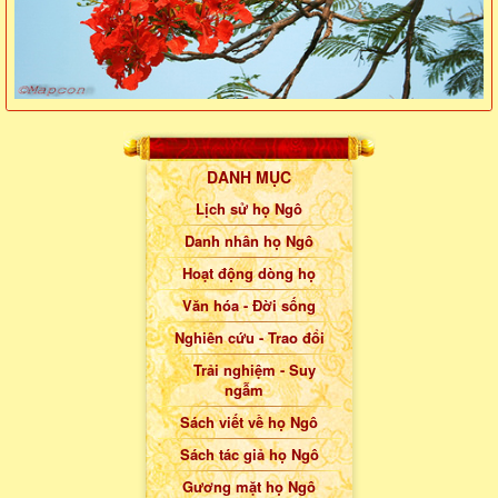
DANH MỤC
Lịch sử họ Ngô
Danh nhân họ Ngô
Hoạt động dòng họ
Văn hóa - Đời sống
Nghiên cứu - Trao đổi
Trải nghiệm - Suy
ngẫm
Sách viết về họ Ngô
Sách tác giả họ Ngô
Gương mặt họ Ngô