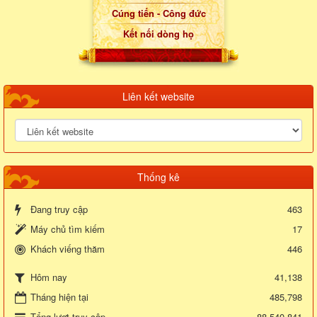
Cúng tiến - Công đức
Kết nối dòng họ
Liên kết website
Thống kê
Đang truy cập
463
Máy chủ tìm kiếm
17
Khách viếng thăm
446
41,138
Hôm nay
Tháng hiện tại
485,798
Tổng lượt truy cập
88,540,841