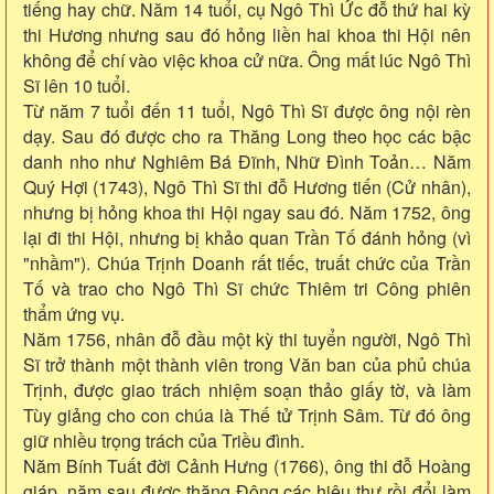
tiếng hay chữ. Năm 14 tuổi, cụ Ngô Thì Ức đỗ thứ hai kỳ
thi Hương nhưng sau đó hỏng liền hai khoa thi Hội nên
không để chí vào việc khoa cử nữa. Ông mất lúc Ngô Thì
Sĩ lên 10 tuổi.
Từ năm 7 tuổi đến 11 tuổi, Ngô Thì Sĩ được ông nội rèn
dạy. Sau đó được cho ra Thăng Long theo học các bậc
danh nho như Nghiêm Bá Đĩnh, Nhữ Đình Toản… Năm
Quý Hợi (1743), Ngô Thì Sĩ thi đỗ Hương tiến (Cử nhân),
nhưng bị hỏng khoa thi Hội ngay sau đó. Năm 1752, ông
lại đi thi Hội, nhưng bị khảo quan Trần Tố đánh hỏng (vì
"nhầm"). Chúa Trịnh Doanh rất tiếc, truất chức của Trần
Tố và trao cho Ngô Thì Sĩ chức Thiêm tri Công phiên
thẩm ứng vụ.
Năm 1756, nhân đỗ đầu một kỳ thi tuyển người, Ngô Thì
Sĩ trở thành một thành viên trong Văn ban của phủ chúa
Trịnh, được giao trách nhiệm soạn thảo giấy tờ, và làm
Tùy giảng cho con chúa là Thế tử Trịnh Sâm. Từ đó ông
giữ nhiều trọng trách của Triều đình.
Năm Bính Tuất đời Cảnh Hưng (1766), ông thi đỗ Hoàng
giáp, năm sau được thăng Đông các hiệu thư rồi đổi làm