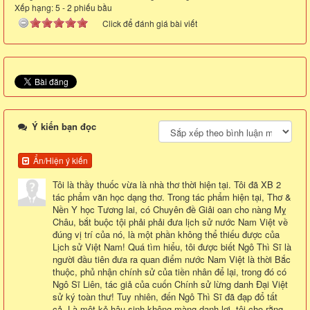
Xếp hạng:
5
-
2
phiếu bầu
Click để đánh giá bài viết
Ý kiến bạn đọc
Ẩn/Hiện ý kiến
Tôi là thầy thuốc vừa là nhà thơ thời hiện tại. Tôi đã XB 2
tác phẩm văn học dạng thơ. Trong tác phẩm hiện tại, Thơ &
Nền Y học Tương lai, có Chuyên đề Giải oan cho nàng Mỵ
Châu, bắt buộc tội phải phải đưa lịch sử nước Nam Việt về
đúng vị trí của nó, là một phần không thể thiếu được của
Lịch sử Việt Nam! Quá tìm hiểu, tôi được biết Ngô Thì Sĩ là
người đầu tiên đưa ra quan điểm nước Nam Việt là thời Bắc
thuộc, phủ nhận chính sử của tiền nhân để lại, trong đó có
Ngô Sĩ Liên, tác giả của cuốn Chính sử lừng danh Đại Việt
sử ký toàn thư! Tuy nhiên, đến Ngô Thì Sĩ đã đạp đổ tất
cả. Là một kẻ hậu sinh không màng danh lợi, tôi cho rằng